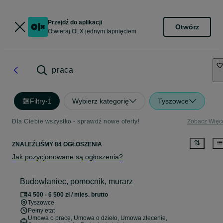
Przejdź do aplikacji
Otwórz
Otwieraj OLX jednym tapnięciem
praca
Filtry
·
1
Wybierz kategorię
Tyszowce
Dla Ciebie wszystko - sprawdź nowe oferty!
Zobacz Więc
ZNALEŹLIŚMY 84 OGŁOSZENIA
Jak pozycjonowane są ogłoszenia?
Budowlaniec, pomocnik, murarz
4 500 - 6 500 zł / mies. brutto
Tyszowce
Pełny etat
Umowa o pracę, Umowa o dzieło, Umowa zlecenie,