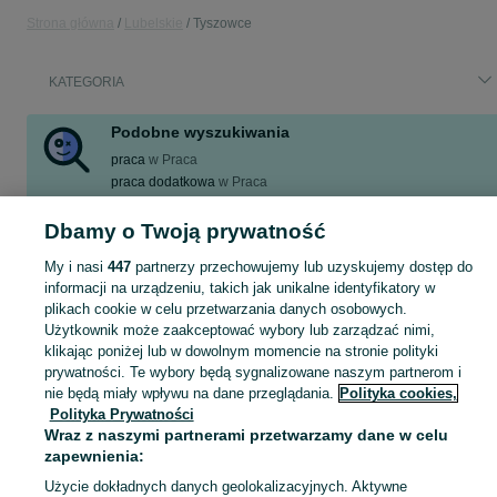
Strona główna
Lubelskie
Tyszowce
KATEGORIA
Podobne wyszukiwania
praca
w
Praca
praca dodatkowa
w
Praca
praca
w
Obsługa produkcji
praca zdalna
w
Praca
Dbamy o Twoją prywatność
praca sezonowa
w
Praca
My i nasi
447
partnerzy przechowujemy lub uzyskujemy dostęp do
Zobacz Więcej
informacji na urządzeniu, takich jak unikalne identyfikatory w
plikach cookie w celu przetwarzania danych osobowych.
Użytkownik może zaakceptować wybory lub zarządzać nimi,
Skorzystaj z największego serwisu ogłoszeniowego w Polsce! Kupuj to, czego pragniesz i sprzedawaj to, czego już nie potrzebujesz!
Zobacz Więc
klikając poniżej lub w dowolnym momencie na stronie polityki
prywatności. Te wybory będą sygnalizowane naszym partnerom i
Mapa kategorii
nie będą miały wpływu na dane przeglądania.
Polityka cookies,
Polityka Prywatności
Mapa miejscowości
Wraz z naszymi partnerami przetwarzamy dane w celu
Mapa ministron
zapewnienia:
Popularne wyszukiwania
Użycie dokładnych danych geolokalizacyjnych. Aktywne