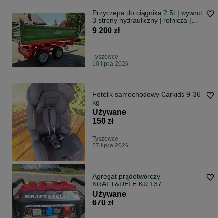
Przyczepa do ciągnika 2.5t | wywrot
3 strony hydrauliczny | rolnicza |
POLSKA dostawa cały Kraj
9 200 zł
Tyszowce
10 lipca 2026
Fotelik samochodowy Carkids 9-36
kg
Używane
150 zł
Tyszowce
27 lipca 2026
Agregat prądotwórczy
KRAFT&DELE KD 137
Używane
670 zł