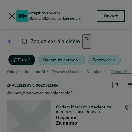
Przejdź do aplikacji
Otwórz
Otwieraj OLX jednym tapnięciem
Znajdź coś dla siebie
Filtry
·
3
Oddam za darmo
Tyszowce
Oddaj za darmo na OLX - Tyszowce i okolice! Dodaj ofertę w kategorii Oddam za Darmo
Zobacz Więc
ZNALEŹLIŚMY 3 OGŁOSZENIA
Jak pozycjonowane są ogłoszenia?
Oddam łóżeczko dziecięce za
darmo w stanie dobrym
Używane
Za darmo