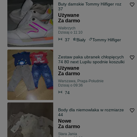
Buty damskie Tommy Hilfiger roz
37
Używane
Za darmo
Wałbrzych
Dzisiaj o 11:10
37
Biały
Tommy Hilfiger
Zestaw paka ubranek chłopięcych
74 80 next Lupilu spodnie koszulki
Używane
Za darmo
Warszawa, Praga-Południe
Dzisiaj o 09:36
74
Body dla niemowlaka w rozmiarze
44
Nowe
Za darmo
Stara Jania