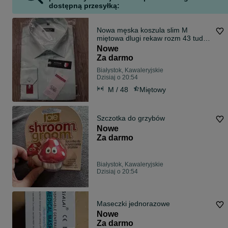
dostępną przesyłką:
Nowa męska koszula slim M
miętowa dlugi rekaw rozm 43 tudor
43/176/182
Nowe
Za darmo
Białystok, Kawaleryjskie
Dzisiaj o 20:54
M / 48
Miętowy
Szczotka do grzybów
Nowe
Za darmo
Białystok, Kawaleryjskie
Dzisiaj o 20:54
Maseczki jednorazowe
Nowe
Za darmo