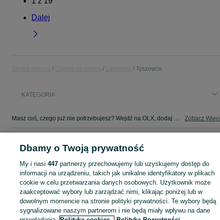
1
z
19
Dalej
Strona główna
Oddam za darmo
Lubelskie
Tyszowce
KATEGORIA
Masz coś, czego już nie potrzebujesz? Wejdź na OLX, dodaj ofertę w kategorii Oddam za darmo i oddaj swój przedmiot za darmo! - Tyszowce i okolice!
Zobacz Więc
Mapa kategorii
Dbamy o Twoją prywatność
Mapa miejscowości
My i nasi
447
partnerzy przechowujemy lub uzyskujemy dostęp do
Mapa ministron
informacji na urządzeniu, takich jak unikalne identyfikatory w plikach
Popularne wyszukiwania
cookie w celu przetwarzania danych osobowych. Użytkownik może
zaakceptować wybory lub zarządzać nimi, klikając poniżej lub w
dowolnym momencie na stronie polityki prywatności. Te wybory będą
sygnalizowane naszym partnerom i nie będą miały wpływu na dane
przeglądania.
Polityka cookies,
Polityka Prywatności