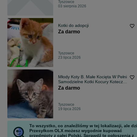
Tyszowce
03 sierpnia 2026
Kotki do adopcji
Za darmo
Tyszowce
23 lipca 2026
Młody Koty B. Małe Kocięta W Pełni
Samodzielne Kotki Kocury Koteczki
!
Za darmo
Tyszowce
19 lipca 2026
To wszystko, co znaleźliśmy w tej lokalizacji, ale dz
Przesyłkom OLX możesz wygodnie kupować
przedmioty z całej Polski. Sprawdź te ogłoszenia z