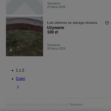
Tyszowce
25 lipca 2026
Łuki okienne ze starego drewna
Używane
100 zł
Tyszowce
28 lipca 2026
1
z
2
Dalej
Strona główna
Budowa i Remont
Lubelskie
Tyszowce