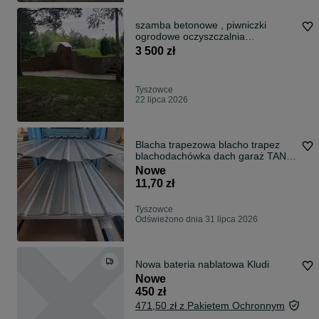
szamba betonowe , piwniczki
ogrodowe oczyszczalnia
przydomowa,
3 500 zł
Tyszowce
22 lipca 2026
Blacha trapezowa blacho trapez
blachodachówka dach garaż TANIA
DOSTAWA
Nowe
11,70 zł
Tyszowce
Odświeżono dnia 31 lipca 2026
Nowa bateria nablatowa Kludi
Nowe
450 zł
471,50 zł z Pakietem Ochronnym