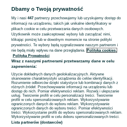
BUDOWA I REMONT
Dbamy o Twoją prywatność
My i nasi
447
partnerzy przechowujemy lub uzyskujemy dostęp do
KATEGORIA
informacji na urządzeniu, takich jak unikalne identyfikatory w
plikach cookie w celu przetwarzania danych osobowych.
Użytkownik może zaakceptować wybory lub zarządzać nimi,
Zobacz Więc
Aktualne oferty z kategorii Budowa i Remont w Tyszowce blisko Ciebie ➤ Kupuj nowe lub używane w dobrej cenie, przeglądaj lokalne ogłoszenia ☝ Szybkie kupno i sprzedaż na OLX.pl
klikając poniżej lub w dowolnym momencie na stronie polityki
prywatności. Te wybory będą sygnalizowane naszym partnerom i
nie będą miały wpływu na dane przeglądania.
Polityka cookies,
Mapa kategorii
Polityka Prywatności
Mapa miejscowości
Wraz z naszymi partnerami przetwarzamy dane w celu
zapewnienia:
Mapa ministron
Użycie dokładnych danych geolokalizacyjnych. Aktywne
Popularne wyszukiwania
skanowanie charakterystyki urządzenia do celów identyfikacji.
Rozumienie odbiorców dzięki statystyce lub kombinacji danych z
różnych źródeł. Przechowywanie informacji na urządzeniu lub
dostęp do nich. Pomiar efektywności reklam. Rozwój i ulepszanie
usług. Tworzenie profili w celu personalizacji treści. Tworzenie
profili w celu spersonalizowanych reklam. Wykorzystywanie
ograniczonych danych do wyboru reklam. Wykorzystywanie
ograniczonych danych do wyboru treści. Pomiar efektywności
treści. Wykorzystanie profili do wyboru spersonalizowanych reklam.
Wykorzystywanie profili w celu doboru spersonalizowanych treści.
Lista partnerów (dostawców)