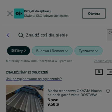
Przejdź do aplikacji
Otwórz
Otwieraj OLX jednym tapnięciem
Znajdź coś dla siebie
Filtry
·
2
Budowa i Remont
Tyszowce
Materiały budowlane i narzędzia w Tyszowce
Zobacz Więc
ZNALEŹLIŚMY 12 OGŁOSZEŃ
Jak pozycjonowane są ogłoszenia?
Blacha trapezowa OKAZJA blacha
na dach garaż wiata DOSTAWA
CAŁY KRAJ
Nowe
9,50 zł