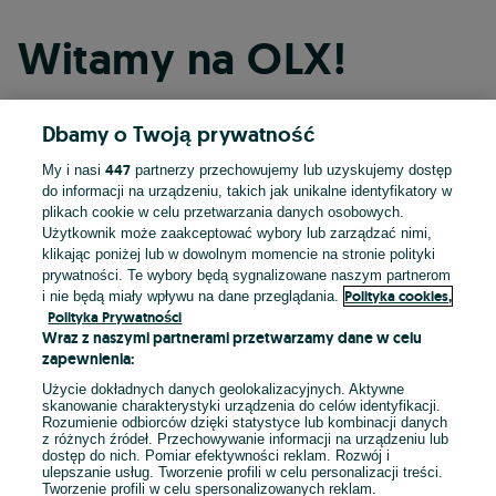
Witamy na OLX!
Dbamy o Twoją prywatność
Kontynuuj przez Facebooka
447
My i nasi
partnerzy przechowujemy lub uzyskujemy dostęp
do informacji na urządzeniu, takich jak unikalne identyfikatory w
Kontynuuj przez konto Apple
plikach cookie w celu przetwarzania danych osobowych.
Użytkownik może zaakceptować wybory lub zarządzać nimi,
klikając poniżej lub w dowolnym momencie na stronie polityki
prywatności. Te wybory będą sygnalizowane naszym partnerom
Kontynuuj przez konto Google
Polityka cookies,
i nie będą miały wpływu na dane przeglądania.
Polityka Prywatności
Wraz z naszymi partnerami przetwarzamy dane w celu
LUB
zapewnienia:
Zaloguj się
Załóż konto
Użycie dokładnych danych geolokalizacyjnych. Aktywne
skanowanie charakterystyki urządzenia do celów identyfikacji.
Rozumienie odbiorców dzięki statystyce lub kombinacji danych
E-mail
z różnych źródeł. Przechowywanie informacji na urządzeniu lub
dostęp do nich. Pomiar efektywności reklam. Rozwój i
ulepszanie usług. Tworzenie profili w celu personalizacji treści.
Tworzenie profili w celu spersonalizowanych reklam.