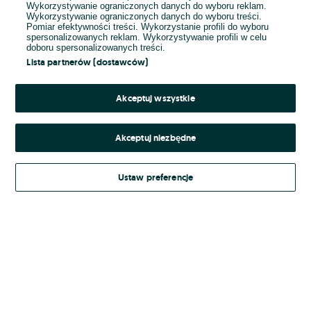
Wykorzystywanie ograniczonych danych do wyboru reklam.
Wykorzystywanie ograniczonych danych do wyboru treści.
Hasło
Pomiar efektywności treści. Wykorzystanie profili do wyboru
spersonalizowanych reklam. Wykorzystywanie profili w celu
doboru spersonalizowanych treści.
Lista partnerów (dostawców)
Nie pamiętasz hasła?
Akceptuj wszystkie
Zaloguj się
Akceptuj niezbędne
Kontynuując za pośrednictwem jednego z dostawców wskazanych powyżej,
Ustaw preferencje
Regulamin serwisu
akceptuję
OLX.pl w jego aktualnym brzmieniu.