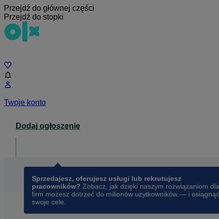
Przejdź do głównej części
Przejdź do stopki
Czat
Twoje konto
Dodaj ogłoszenie
Dla biznesu
opens in a new tab
Sprzedajesz, oferujesz usługi lub rekrutujesz
pracowników?
Zobacz, jak dzięki naszym rozwiązaniom dl
firm możesz dotrzeć do milionów użytkowników — i osiągną
swoje cele.