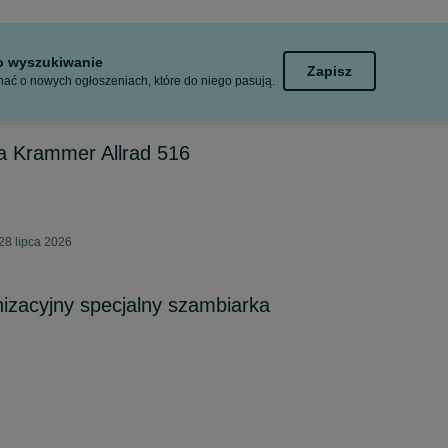
to wyszukiwanie
Zapisz
ać o nowych ogłoszeniach, które do niego pasują.
a Krammer Allrad 516
28 lipca 2026
izacyjny specjalny szambiarka