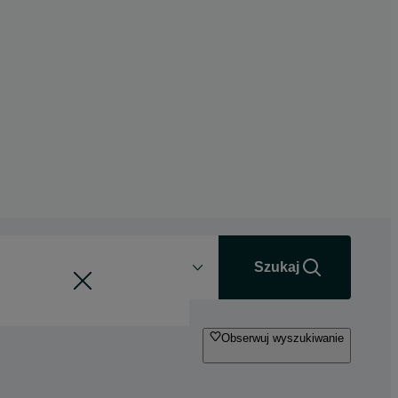
Odległość
+0 km
Szukaj
Obserwuj wyszukiwanie