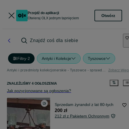
Przejdź do aplikacji
Otwórz
Otwieraj OLX jednym tapnięciem
Znajdź coś dla siebie
Filtry
·
2
Antyki i Kolekcje
Tyszowce
Antyki i przedmioty kolekcjonerskie - Tyszowce - sprawdź ogłoszenia w Twojej okolicy
Zobacz Więc
ZNALEŹLIŚMY 4 OGŁOSZENIA
Jak pozycjonowane są ogłoszenia?
Sprzedam żyrandol z lat 80-tych
200 zł
212 zł z Pakietem Ochronnym