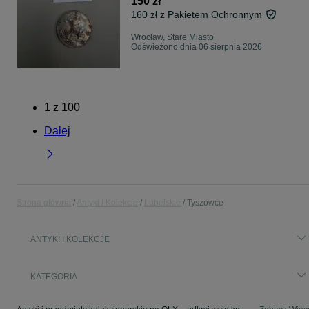
150 zł
160 zł z Pakietem Ochronnym
Wrocław, Stare Miasto
Odświeżono dnia 06 sierpnia 2026
1
z
100
Dalej
Strona główna
Antyki i Kolekcje
Lubelskie
Tyszowce
ANTYKI I KOLEKCJE
KATEGORIA