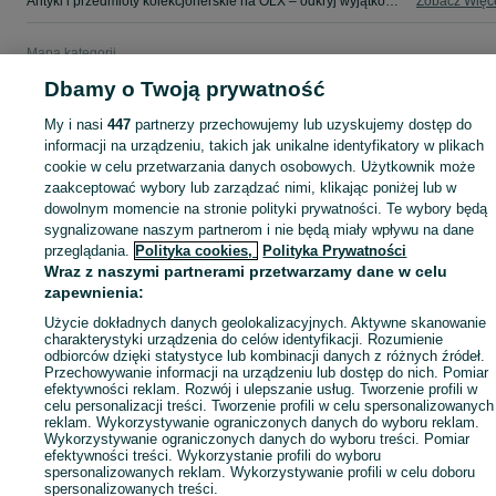
Antyki i przedmioty kolekcjonerskie na OLX – odkryj wyjątkowe oferty antyków i rzadkich przedmiotów. Sprawdź unikalne kolekcje! Tyszowce i okolice.
Zobacz Więc
Mapa kategorii
Mapa miejscowości
Dbamy o Twoją prywatność
Mapa ministron
My i nasi
447
partnerzy przechowujemy lub uzyskujemy dostęp do
Popularne wyszukiwania
informacji na urządzeniu, takich jak unikalne identyfikatory w plikach
cookie w celu przetwarzania danych osobowych. Użytkownik może
zaakceptować wybory lub zarządzać nimi, klikając poniżej lub w
dowolnym momencie na stronie polityki prywatności. Te wybory będą
sygnalizowane naszym partnerom i nie będą miały wpływu na dane
przeglądania.
Polityka cookies,
Polityka Prywatności
Wraz z naszymi partnerami przetwarzamy dane w celu
zapewnienia:
Użycie dokładnych danych geolokalizacyjnych. Aktywne skanowanie
charakterystyki urządzenia do celów identyfikacji. Rozumienie
odbiorców dzięki statystyce lub kombinacji danych z różnych źródeł.
Przechowywanie informacji na urządzeniu lub dostęp do nich. Pomiar
efektywności reklam. Rozwój i ulepszanie usług. Tworzenie profili w
celu personalizacji treści. Tworzenie profili w celu spersonalizowanych
reklam. Wykorzystywanie ograniczonych danych do wyboru reklam.
Wykorzystywanie ograniczonych danych do wyboru treści. Pomiar
efektywności treści. Wykorzystanie profili do wyboru
spersonalizowanych reklam. Wykorzystywanie profili w celu doboru
spersonalizowanych treści.