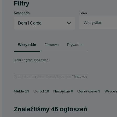
Filtry
Kategoria
Stan
Wszystkie
Dom i Ogród
Wszystkie
Firmowe
Prywatne
Dom i ogród Tyszowce
Strona główna
Dom i Ogród
Lubelskie
Tyszowce
Meble
13
Ogród
10
Narzędzia
8
Ogrzewanie
3
Wyposa
Znaleźliśmy 46 ogłoszeń