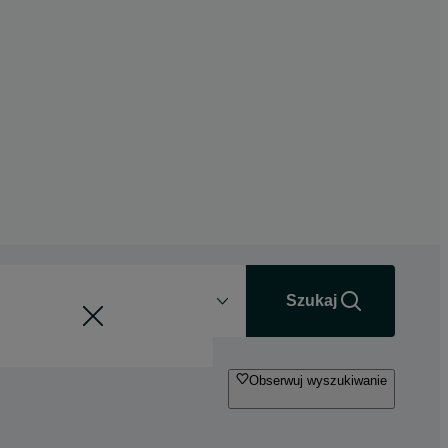
Odległość
+0 km
Szukaj
Obserwuj wyszukiwanie