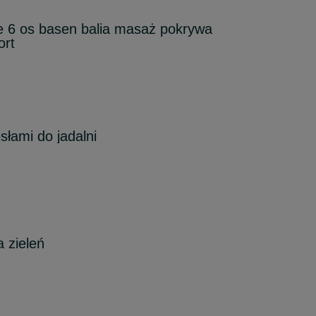
e 6 os basen balia masaż pokrywa
ort
słami do jadalni
 zieleń