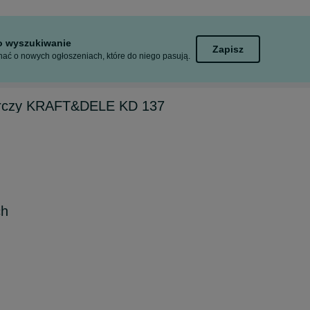
to wyszukiwanie
Zapisz
ać o nowych ogłoszeniach, które do niego pasują.
órczy KRAFT&DELE KD 137
ch