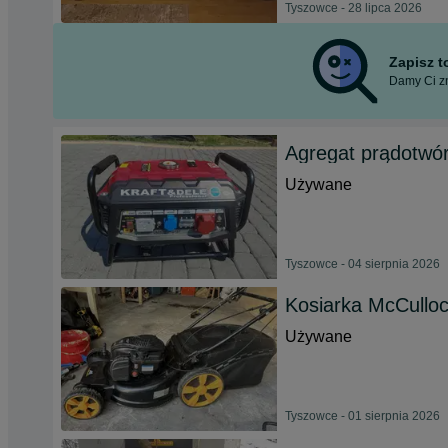
Tyszowce - 28 lipca 2026
Zapisz 
Damy Ci zn
Agregat prądotw
Używane
Tyszowce - 04 sierpnia 2026
Kosiarka McCullo
Używane
Tyszowce - 01 sierpnia 2026