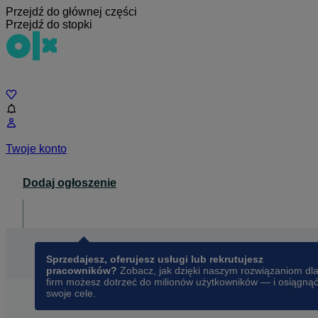
Przejdź do głównej części
Przejdź do stopki
Czat
Twoje konto
Dodaj ogłoszenie
Dla biznesu
opens in a new tab
Sprzedajesz, oferujesz usługi lub rekrutujesz
pracowników?
Zobacz, jak dzięki naszym rozwiązaniom dl
firm możesz dotrzeć do milionów użytkowników — i osiągną
swoje cele.