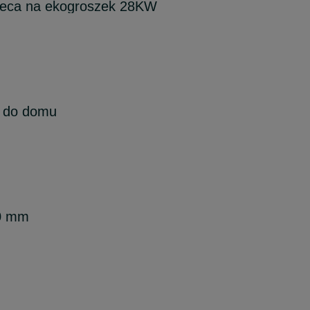
pieca na ekogroszek 28KW
i do domu
60 mm