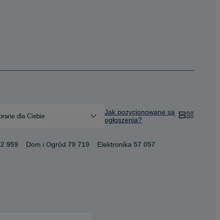
Jak pozycjonowane są
rane dla Ciebie
ogłoszenia?
2 959
Dom i Ogród
79 719
Elektronika
57 057