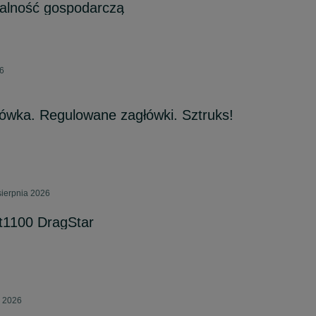
łalność gospodarczą
26
ówka. Regulowane zagłówki. Sztruks!
sierpnia 2026
t1100 DragStar
a 2026