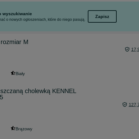
to wyszukiwanie
Zapisz
ać o nowych ogłoszeniach, które do niego pasują.
 rozmiar M
17,
Biały
puszczaną cholewką KENNEL
5
127,
Brązowy