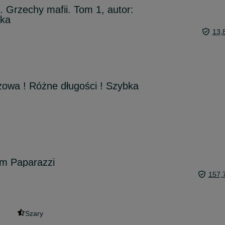
. Grzechy mafii. Tom 1, autor:
cka
13,
owa ! Różne długości ! Szybka
em Paparazzi
157,
Szary