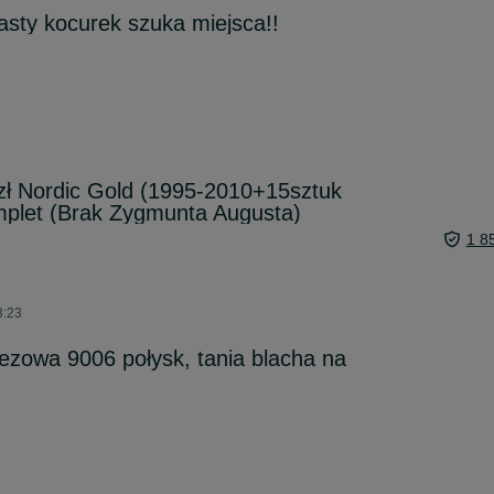
sty kocurek szuka miejsca!!
zł Nordic Gold (1995-2010+15sztuk
mplet (Brak Zygmunta Augusta)
1 8
3:23
ezowa 9006 połysk, tania blacha na