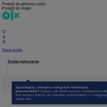
Przejdź do głównej części
Przejdź do stopki
Czat
Twoje konto
Dodaj ogłoszenie
Dla biznesu
opens in a new tab
Sprzedajesz, oferujesz usługi lub rekrutujesz
pracowników?
Zobacz, jak dzięki naszym rozwiązaniom dl
firm możesz dotrzeć do milionów użytkowników — i osiągną
swoje cele.