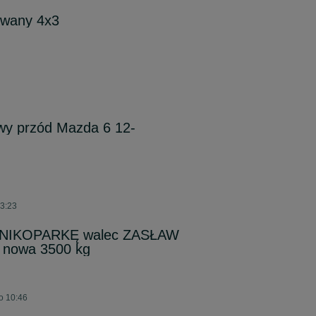
wany 4x3
y przód Mazda 6 12-
13:23
MINIKOPARKĘ walec ZASŁAW
 nowa 3500 kg
 o 10:46