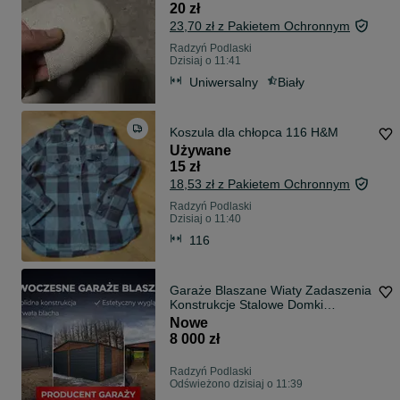
20 zł
23,70 zł z Pakietem Ochronnym
Radzyń Podlaski
Dzisiaj o 11:41
Uniwersalny
Biały
Koszula dla chłopca 116 H&M
Używane
15 zł
18,53 zł z Pakietem Ochronnym
Radzyń Podlaski
Dzisiaj o 11:40
116
Garaże Blaszane Wiaty Zadaszenia
Konstrukcje Stalowe Domki
Ogrodowe
Nowe
8 000 zł
Radzyń Podlaski
Odświeżono dzisiaj o 11:39