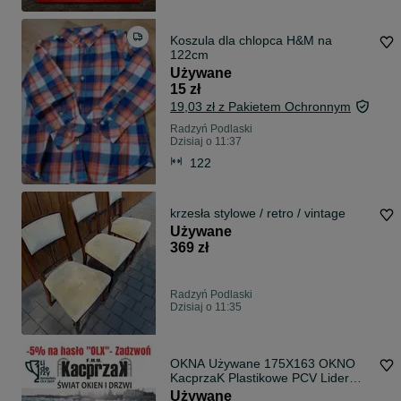
Koszula dla chlopca H&M na
122cm
Używane
15 zł
19,03 zł z Pakietem Ochronnym
Radzyń Podlaski
Dzisiaj o 11:37
122
krzesła stylowe / retro / vintage
Używane
369 zł
Radzyń Podlaski
Dzisiaj o 11:35
OKNA Używane 175X163 OKNO
KacprzaK Plastikowe PCV Lider
Okna OLX
Używane