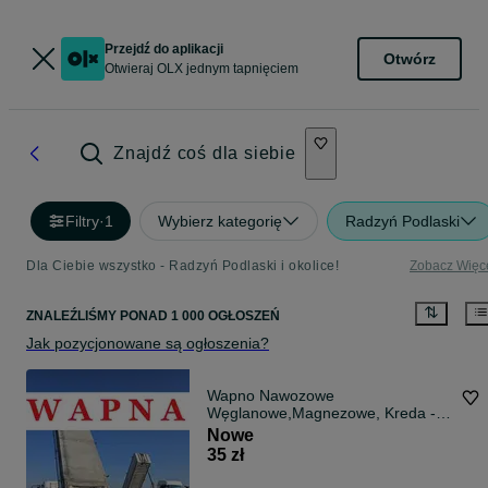
Przejdź do aplikacji
Otwórz
Otwieraj OLX jednym tapnięciem
Znajdź coś dla siebie
Filtry
·
1
Wybierz kategorię
Radzyń Podlaski
Dla Ciebie wszystko - Radzyń Podlaski i okolice!
Zobacz Więc
ZNALEŹLIŚMY
PONAD
1 000 OGŁOSZEŃ
Jak pozycjonowane są ogłoszenia?
Wapno Nawozowe
Węglanowe,Magnezowe, Kreda -
PROSTO Z KOPALNI !! SUCHE!!
Nowe
TRANSPORT LUZEM !
35 zł