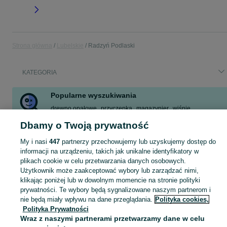
Strona główna
Lubelskie
Radzyń Podlaski
KATEGORIA
Popularne wyszukiwania
drewno opałowe
przyczepka
magazynier
wiśnie
chihuahua
praca
w204
dom
Dbamy o Twoją prywatność
Zobacz Więcej
My i nasi
447
partnerzy przechowujemy lub uzyskujemy dostęp do
informacji na urządzeniu, takich jak unikalne identyfikatory w
plikach cookie w celu przetwarzania danych osobowych.
Skorzystaj z największego serwisu ogłoszeniowego - Radzyń Podlaski i okolice! Kupuj to, czego pragniesz i sprzedawaj to, czego już nie potrzebujesz!
Zobacz Więc
Użytkownik może zaakceptować wybory lub zarządzać nimi,
klikając poniżej lub w dowolnym momencie na stronie polityki
Mapa kategorii
prywatności. Te wybory będą sygnalizowane naszym partnerom i
Mapa miejscowości
nie będą miały wpływu na dane przeglądania.
Polityka cookies,
Polityka Prywatności
Mapa ministron
Wraz z naszymi partnerami przetwarzamy dane w celu
Popularne wyszukiwania