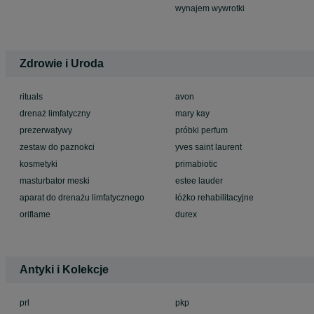
wynajem wywrotki
Zdrowie i Uroda
rituals
avon
drenaż limfatyczny
mary kay
prezerwatywy
próbki perfum
zestaw do paznokci
yves saint laurent
kosmetyki
primabiotic
masturbator meski
estee lauder
aparat do drenażu limfatycznego
łóżko rehabilitacyjne
oriflame
durex
Antyki i Kolekcje
prl
pkp