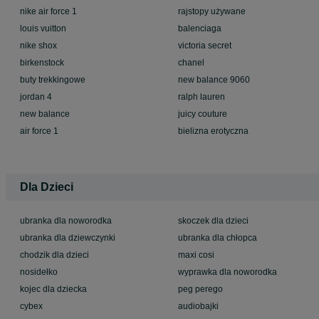
nike air force 1
rajstopy używane
louis vuitton
balenciaga
nike shox
victoria secret
birkenstock
chanel
buty trekkingowe
new balance 9060
jordan 4
ralph lauren
new balance
juicy couture
air force 1
bielizna erotyczna
Dla Dzieci
ubranka dla noworodka
skoczek dla dzieci
ubranka dla dziewczynki
ubranka dla chłopca
chodzik dla dzieci
maxi cosi
nosidełko
wyprawka dla noworodka
kojec dla dziecka
peg perego
cybex
audiobajki