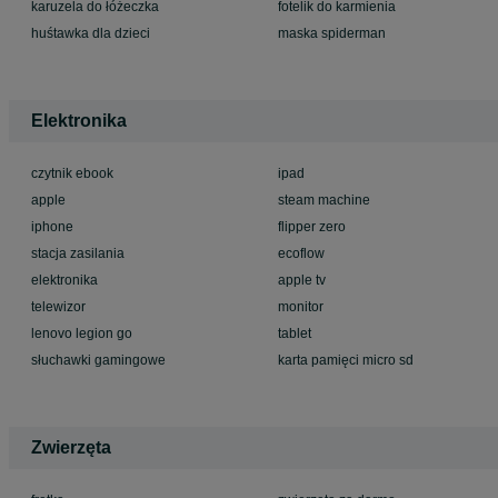
karuzela do łóżeczka
fotelik do karmienia
huśtawka dla dzieci
maska spiderman
Elektronika
czytnik ebook
ipad
apple
steam machine
iphone
flipper zero
stacja zasilania
ecoflow
elektronika
apple tv
telewizor
monitor
lenovo legion go
tablet
słuchawki gamingowe
karta pamięci micro sd
Zwierzęta