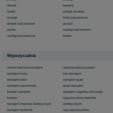
domek
kwatery
hostel
pokoje na doby
noclegi
hotel pracowniczy
domek nad jeziorem
jacuzzi
domki
noclegi nad morzem
noclegi pracownicze
basen
Wypożyczalnia
namiot dachowy wynajem
wypożyczalnia quadów
wynajem busa
bus wynajem
wynajem łodzi
wynajem quad
wynajem samochodu
quad wynajem
kamper wynajem
wynajem ciągnika rolniczego
kamper
wypożyczalnia rowerów
wynajem rowerów elektrycznych
elektrycznych
wynajem skuterów
sup wypożyczalnia