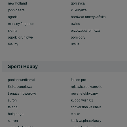
new holland
gorczyca
john deere
kukurydza
ogórki
borówka amerykańska
massey ferguson
owies
słoma
przyczepa rolnicza
ogórki gruntowe
pomidory
maliny
ursus
Sport i Hobby
ponton wędkarski
falcon pro
łódka zanętowa
rękawice bokserskie
trenażer rowerowy
rower elektryczny
suron
kugoo wish 01
talaria
conversion kit ebike
hulajnoga
e bike
surron
kask wspinaczkowy