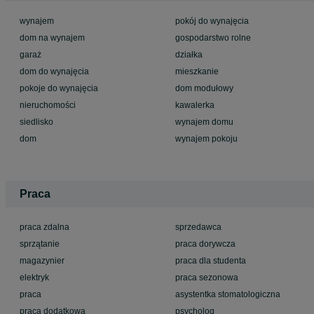
wynajem
pokój do wynajęcia
dom na wynajem
gospodarstwo rolne
garaż
działka
dom do wynajęcia
mieszkanie
pokoje do wynajęcia
dom modułowy
nieruchomości
kawalerka
siedlisko
wynajem domu
dom
wynajem pokoju
Praca
praca zdalna
sprzedawca
sprzątanie
praca dorywcza
magazynier
praca dla studenta
elektryk
praca sezonowa
praca
asystentka stomatologiczna
praca dodatkowa
psycholog