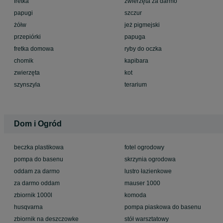
fretka
zwierzęta za darmo
papugi
szczur
żółw
jeż pigmejski
przepiórki
papuga
fretka domowa
ryby do oczka
chomik
kapibara
zwierzęta
kot
szynszyla
terarium
Dom i Ogród
beczka plastikowa
fotel ogrodowy
pompa do basenu
skrzynia ogrodowa
oddam za darmo
lustro łazienkowe
za darmo oddam
mauser 1000
zbiornik 1000l
komoda
husqvarna
pompa piaskowa do basenu
zbiornik na deszczowke
stół warsztatowy