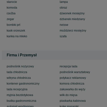
starocie
lampa
komoda
obraz
rzeźba
dzwonek mosiężny
zegar
dzbanek miedziany
bombki prl
neisse
kask orzeszek
moździerz mosiężny
kanka na mleko
szafa
Firma i Przemysł
podnośnik nożycowy
recepcja lada
lada chłodnicza
podnośnik warsztatowy
witryna chłodnicza
potykacz reklamowy
kontener gastronomiczny
komora chłodnicza
lada recepcyjna
zakuwarka do węży
myjnia bezdotykowa
wilk do mięsa
budka gastronomiczna
piaskarka kabinowa
automat vendingowy
kuter masarski