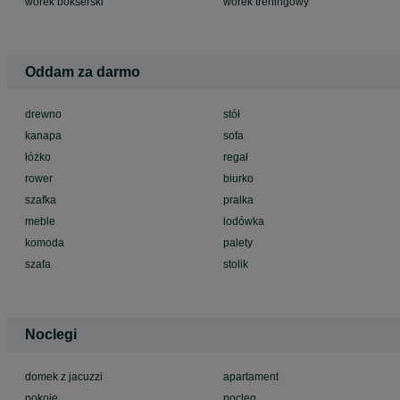
worek bokserski
worek treningowy
Oddam za darmo
drewno
stół
kanapa
sofa
łóżko
regał
rower
biurko
szafka
pralka
meble
lodówka
komoda
palety
szafa
stolik
Noclegi
domek z jacuzzi
apartament
pokoje
nocleg