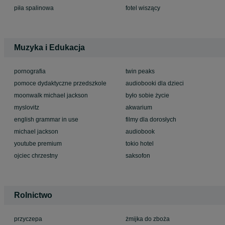
piła spalinowa
fotel wiszący
Muzyka i Edukacja
pornografia
twin peaks
pomoce dydaktyczne przedszkole
audiobooki dla dzieci
moonwalk michael jackson
było sobie życie
myslovitz
akwarium
english grammar in use
filmy dla dorosłych
michael jackson
audiobook
youtube premium
tokio hotel
ojciec chrzestny
saksofon
Rolnictwo
przyczepa
żmijka do zboża