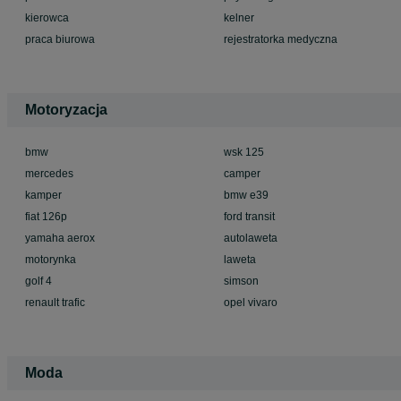
kierowca
kelner
praca biurowa
rejestratorka medyczna
Motoryzacja
bmw
wsk 125
mercedes
camper
kamper
bmw e39
fiat 126p
ford transit
yamaha aerox
autolaweta
motorynka
laweta
golf 4
simson
renault trafic
opel vivaro
Moda