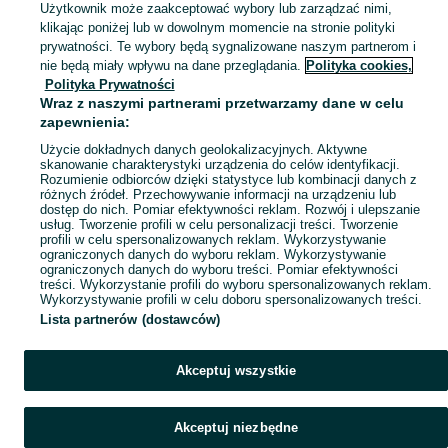
Użytkownik może zaakceptować wybory lub zarządzać nimi,
kantówki
podbitka
klikając poniżej lub w dowolnym momencie na stronie polityki
deska szalunkowa
kręgi betonowe
prywatności. Te wybory będą sygnalizowane naszym partnerom i
nie będą miały wpływu na dane przeglądania.
Polityka cookies,
drewno konstrukcyjne
rury stalowe
Polityka Prywatności
płytki
rura stalowa
Wraz z naszymi partnerami przetwarzamy dane w celu
stal zbrojeniowa
drut zbrojeniowy
zapewnienia:
płyty drogowe
pręty zbrojeniowe
Użycie dokładnych danych geolokalizacyjnych. Aktywne
skanowanie charakterystyki urządzenia do celów identyfikacji.
Rozumienie odbiorców dzięki statystyce lub kombinacji danych z
różnych źródeł. Przechowywanie informacji na urządzeniu lub
dostęp do nich. Pomiar efektywności reklam. Rozwój i ulepszanie
usług. Tworzenie profili w celu personalizacji treści. Tworzenie
profili w celu spersonalizowanych reklam. Wykorzystywanie
ograniczonych danych do wyboru reklam. Wykorzystywanie
ograniczonych danych do wyboru treści. Pomiar efektywności
treści. Wykorzystanie profili do wyboru spersonalizowanych reklam.
Wykorzystywanie profili w celu doboru spersonalizowanych treści.
Lista partnerów (dostawców)
Akceptuj wszystkie
Akceptuj niezbędne