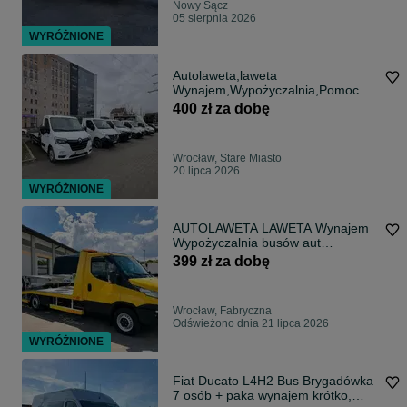
Nowy Sącz
05 sierpnia 2026
WYRÓŻNIONE
Autolaweta,laweta
Wynajem,Wypożyczalnia,Pomoc
Drogowa 24/7
400 zł za dobę
Wrocław, Stare Miasto
20 lipca 2026
WYRÓŻNIONE
AUTOLAWETA LAWETA Wynajem
Wypożyczalnia busów aut
dostawczych -10%
399 zł za dobę
Wrocław, Fabryczna
Odświeżono dnia 21 lipca 2026
WYRÓŻNIONE
Fiat Ducato L4H2 Bus Brygadówka
7 osób + paka wynajem krótko,