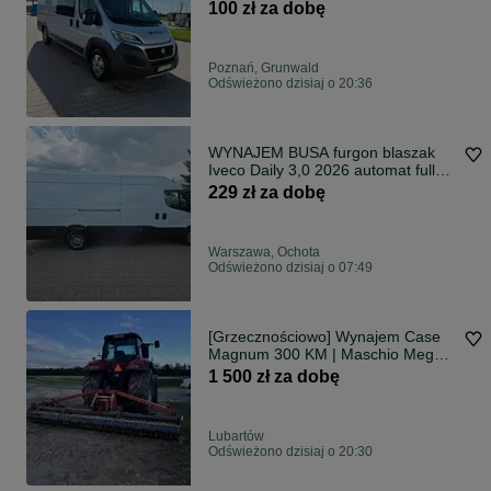
średnio oraz długoterminowy
100 zł za dobę
Polska Zagranica HAK Pełen serwis
ubezpieczenie
Poznań, Grunwald
Odświeżono dzisiaj o 20:36
WYNAJEM BUSA furgon blaszak
Iveco Daily 3,0 2026 automat full
opcja L4H2 paka 4,70 HAK
229 zł za dobę
wypożyczalnia, bus do wynajęcia
Warszawa, Ochota
Odświeżono dzisiaj o 07:49
[Grzecznościowo] Wynajem Case
Magnum 300 KM | Maschio Mega
500 | Lubelskie
1 500 zł za dobę
Lubartów
Odświeżono dzisiaj o 20:30