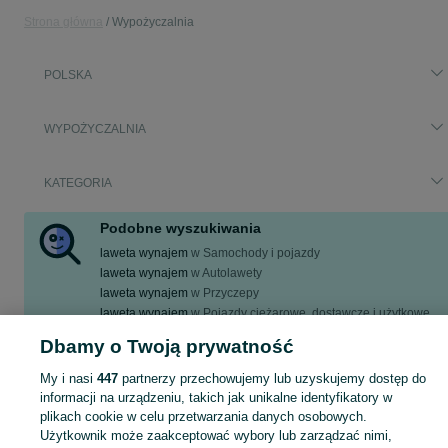
Strona główna
Wypożyczalnia
POLSKA
WYPOŻYCZALNIA
KATEGORIA
Podobne wyszukiwania
laweta wynajem
w
Samochody i pojazdy
laweta wynajem
w
Autolawety
laweta wynajem
w
Przyczepy
laweta wynajem
w
Pojazdy ciężarowe, dostawcze i użytkowe
laweta wynajem przyczepa
w
Samochody i pojazdy
Dbamy o Twoją prywatność
Zobacz Więcej
My i nasi
447
partnerzy przechowujemy lub uzyskujemy dostęp do
informacji na urządzeniu, takich jak unikalne identyfikatory w
Wypożycz lawetę na OLX.pl. Idealne rozwiązanie do transportu pojazdów i sprzętu. Bezpieczne i wygodne, dostępne od zaraz. Sprawdź ogłoszenia!
Zobacz Więc
plikach cookie w celu przetwarzania danych osobowych.
Użytkownik może zaakceptować wybory lub zarządzać nimi,