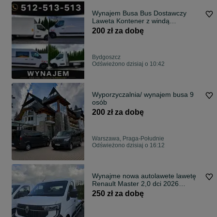
Wynajem Busa Bus Dostawczy
Laweta Kontener z windą
Brygadówka
200 zł za dobę
Bydgoszcz
Odświeżono dzisiaj o 10:42
Wyporzyczalnia/ wynajem busa 9
osób
200 zł za dobę
Warszawa, Praga-Południe
Odświeżono dzisiaj o 16:12
Wynajme nowa autolawete lawetę
Renault Master 2,0 dci 2026
Kraków
250 zł za dobę