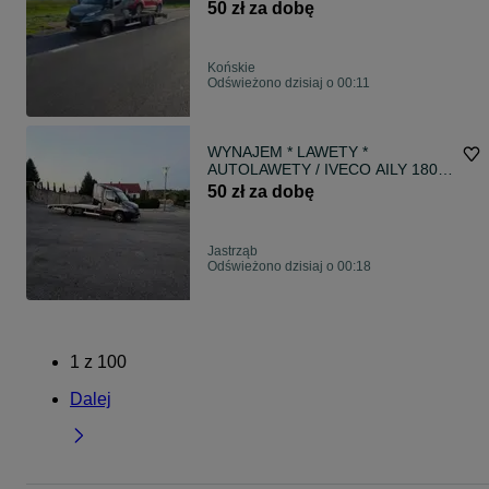
KM 2025r ** Sypialka * Kat.B / Bez
50 zł za dobę
Limitu Kilometrów !! Okazja !!!
Końskie
Odświeżono dzisiaj o 00:11
WYNAJEM * LAWETY *
AUTOLAWETY / IVECO AILY 180
KM 2025r ** Sypialka * Kat.B / Bez
50 zł za dobę
Limitu Kilometrów !! Okazja !!!
Jastrząb
Odświeżono dzisiaj o 00:18
1
z
100
Dalej