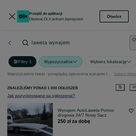
Przejdź do aplikacji
Otwórz
Otwieraj OLX jednym tapnięciem
laweta wynajem
Filtry
·
1
Wypożyczalnia
Wybierz lokalizację
Wypożyczalnia lawet - przeglądaj ogłoszenia wynajmu lawet
Zobacz Więc
ZNALEŹLIŚMY
PONAD
1 000 OGŁOSZEŃ
Jak pozycjonowane są ogłoszenia?
Wynajem AutoLaweta Pomoc
drogowa 24/7 Nowy Sącz
250 zł za dobę