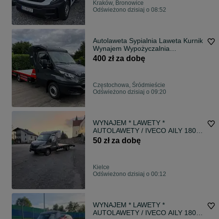
Kraków, Bronowice
Odświeżono dzisiaj o 08:52
Autolaweta Sypialnia Laweta Kurnik
Wynajem Wypożyczalnia
Częstochowa
400 zł za dobę
Częstochowa, Śródmieście
Odświeżono dzisiaj o 09:20
WYNAJEM * LAWETY *
AUTOLAWETY / IVECO AILY 180
KM 2025r ** Sypialka * Kat.B / Bez
50 zł za dobę
Limitu Kilometrów !! Okazja !!!
Kielce
Odświeżono dzisiaj o 00:12
WYNAJEM * LAWETY *
AUTOLAWETY / IVECO AILY 180