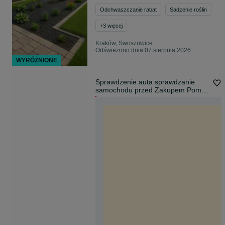
Odchwaszczanie rabat
Sadzenie roślin
+
3
więcej
Kraków, Swoszowice
Odświeżono dnia 07 sierpnia 2026
WYRÓŻNIONE
Sprawdzenie auta sprawdzanie
samochodu przed Zakupem Pomoc
w zakupie inspekcja sprawdzanie
weryfikacja aut oględziny