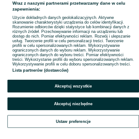
Wraz z naszymi partnerami przetwarzamy dane w celu
zapewnienia:
Użycie dokładnych danych geolokalizacyjnych. Aktywne
skanowanie charakterystyki urządzenia do celów identyfikacji.
Rozumienie odbiorców dzięki statystyce lub kombinacji danych z
różnych źródeł. Przechowywanie informacji na urządzeniu lub
dostęp do nich. Pomiar efektywności reklam. Rozwój i ulepszanie
usług. Tworzenie profili w celu personalizacji treści. Tworzenie
profili w celu spersonalizowanych reklam. Wykorzystywanie
ograniczonych danych do wyboru reklam. Wykorzystywanie
ograniczonych danych do wyboru treści. Pomiar efektywności
treści. Wykorzystanie profili do wyboru spersonalizowanych reklam.
Wykorzystywanie profili w celu doboru spersonalizowanych treści.
Lista partnerów (dostawców)
Akceptuj wszystkie
Akceptuj niezbędne
Ustaw preferencje
Szukaj
Home
Home
Home
Home
Home
Home
Home
Home
Obserwujesz
Favorite
Favorite
Favorite
Favorite
Favorite
Favorite
Favorite
Favorite
Dodaj
List it
List it
List it
List it
List it
List it
List it
List it
Chat
Chat
Chat
Chat
Chat
Chat
Chat
Chat
Czat
My OLX
My OLX
My OLX
My OLX
My OLX
My OLX
My OLX
My OLX
Konto