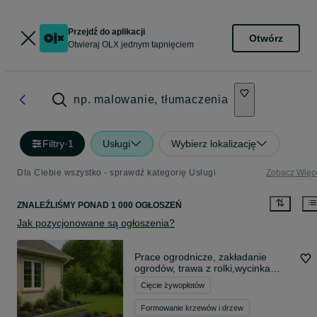
Przejdź do aplikacji
Otwórz
Otwieraj OLX jednym tapnięciem
np. malowanie, tłumaczenia
Filtry
·
1
Usługi
Wybierz lokalizację
Dla Ciebie wszystko - sprawdź kategorię Usługi
Zobacz Więc
ZNALEŹLIŚMY
PONAD
1 000 OGŁOSZEŃ
Jak pozycjonowane są ogłoszenia?
Prace ogrodnicze, zakładanie
ogrodów, trawa z rolki,wycinka
drzew
Cięcie żywopłotów
Formowanie krzewów i drzew