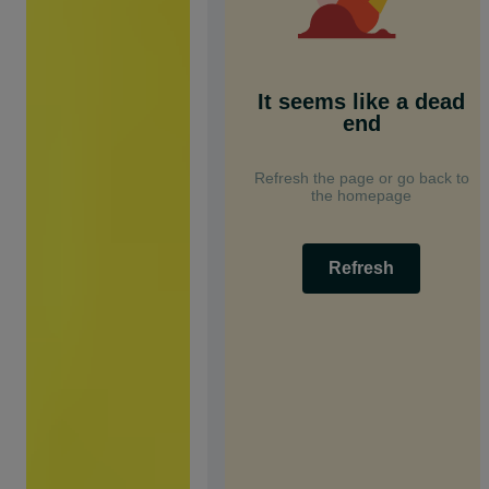
It seems like a dead
end
Refresh the page or go back to
the homepage
Refresh