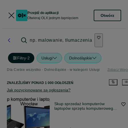
Przejdź do aplikacji
Otwórz
Otwieraj OLX jednym tapnięciem
np. malowanie, tłumaczenia
Filtry
·
2
Usługi
Dolnośląskie
Dla Ciebie wszystko - Dolnośląskie - w kategorii Usługi
Zobacz Więc
ZNALEŹLIŚMY
PONAD
1 000 OGŁOSZEŃ
Jak pozycjonowane są ogłoszenia?
Skup sprzedaż komputerów
laptopów sprzętu komputerowego
Wrocław