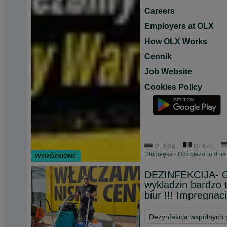
Careers
Employers at OLX
How OLX Works
Cennik
Job Website
Cookies Policy
OLX.bg
OLX.ro
Długołęka - Odświeżono dnia 
WYRÓŻNIONE
DEZINFEKCIJA- GR
wykladzin bardzo 
biur !!! Impregnacij
Dezynfekcja wspólnych 