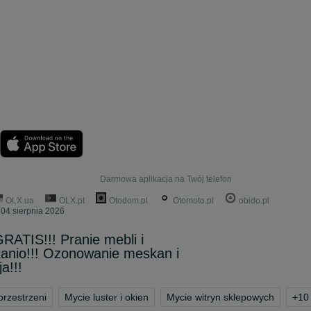
Darmowa aplikacja na Twój telefon
OLX.ua
OLX.pt
Otodom.pl
Otomoto.pl
obido.pl
04 sierpnia 2026
ATIS!!! Pranie mebli i
tanio!!! Ozonowanie meskan i
a!!!
przestrzeni
Mycie luster i okien
Mycie witryn sklepowych
+
10