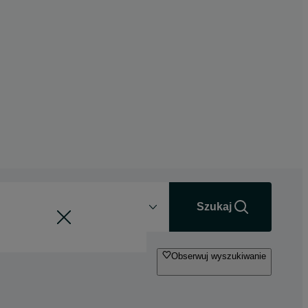
Odległość
+0 km
Szukaj
Obserwuj wyszukiwanie