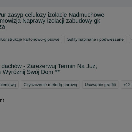
Pur zasyp celulozy izolacje Nadmuchowe
rmowizja Naprawy izolacji zabudowy gk
za
Konstrukcje kartonowo-gipsowe
Sufity napinane i podwieszane
 dachów - Zarezerwuj Termin Na Już,
 Wyróżnij Swój Dom **
nieniową
Czyszczenie metodą parową
Usuwanie graffiti
+
12
nt