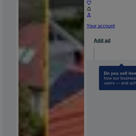
Your account
Add ad
For busin
opens 
Do you sell ite
how our business
users — and ach