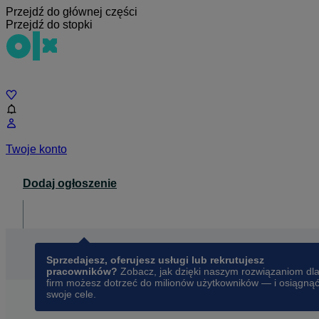
Przejdź do głównej części
Przejdź do stopki
Czat
Twoje konto
Dodaj ogłoszenie
Dla biznesu
opens in a new tab
Sprzedajesz, oferujesz usługi lub rekrutujesz
pracowników?
Zobacz, jak dzięki naszym rozwiązaniom dl
firm możesz dotrzeć do milionów użytkowników — i osiągną
swoje cele.