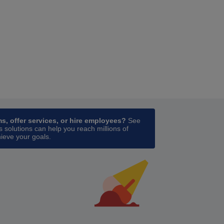
ess
in a new tab
ms, offer services, or hire employees?
See
 solutions can help you reach millions of
ieve your goals.