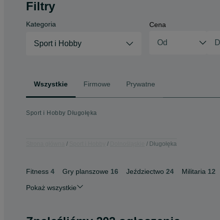
Filtry
Kategoria
Cena
Sport i Hobby
Wszystkie
Firmowe
Prywatne
Sport i Hobby Długołęka
Strona główna
Sport i Hobby
Dolnośląskie
Długołęka
Fitness
4
Gry planszowe
16
Jeździectwo
24
Militaria
12
Pokaż wszystkie