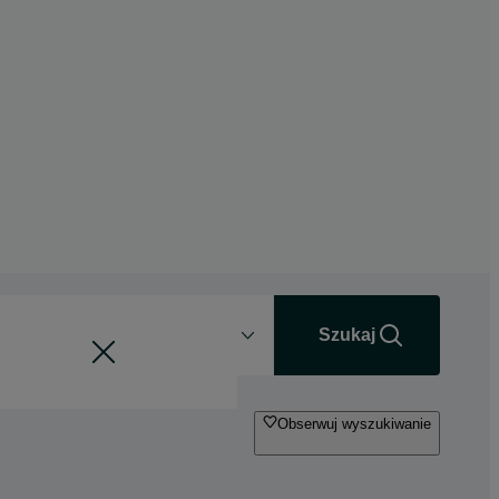
Odległość
+0 km
Szukaj
Obserwuj wyszukiwanie