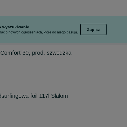
to wyszukiwanie
Zapisz
ać o nowych ogłoszeniach, które do niego pasują.
 Comfort 30, prod. szwedzka
surfingowa foil 117l Slalom