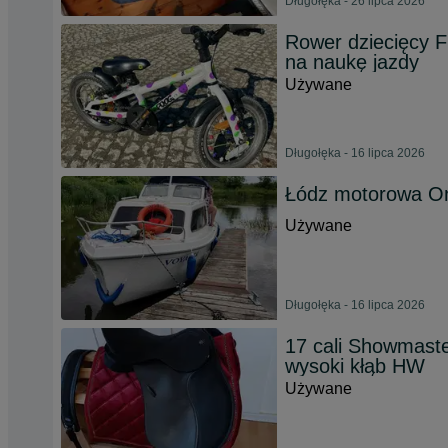
Długołęka - 26 lipca 2026
Rower dziecięcy Fr
na naukę jazdy
Używane
Długołęka - 16 lipca 2026
Łódz motorowa O
Używane
Długołęka - 16 lipca 2026
17 cali Showmaste
wysoki kłąb HW
Używane