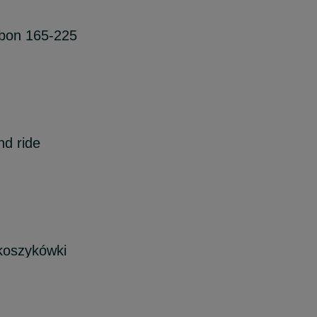
bon 165-225
nd ride
koszykówki