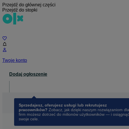
Przejdź do głównej części
Przejdź do stopki
Czat
Twoje konto
Dodaj ogłoszenie
Dla biznesu
opens in a new tab
Sprzedajesz, oferujesz usługi lub rekrutujesz
pracowników?
Zobacz, jak dzięki naszym rozwiązaniom dl
firm możesz dotrzeć do milionów użytkowników — i osiągną
swoje cele.