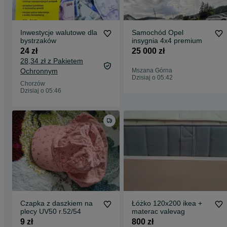
Inwestycje walutowe dla
Samochód Opel
bystrzaków
insygnia 4x4 premium
24 zł
25 000 zł
28,34 zł z Pakietem
Ochronnym
Mszana Górna
Dzisiaj o 05:42
Chorzów
Dzisiaj o 05:46
Czapka z daszkiem na
Łóżko 120x200 ikea +
plecy UV50 r.52/54
materac valevag
9 zł
800 zł