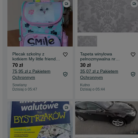
Plecak szkolny z
Tapeta winylowa
kotkiem My little friend
pelnozmywalna nr
St. Majewski
106802
70 zł
30 zł
75,95 zł z Pakietem
35,07 zł z Pakietem
Ochronnym
Ochronnym
Sowlany
Kutno
Dzisiaj o 05:47
Dzisiaj o 05:44