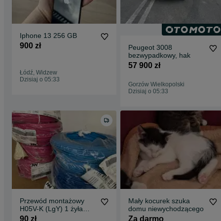
Iphone 13 256 GB
900 zł
Peugeot 3008
bezwypadkowy, hak
57 900 zł
Łódź, Widzew
Dzisiaj o 05:33
Gorzów Wielkopolski
Dzisiaj o 05:33
Przewód montażowy
Mały kocurek szuka
H05V-K (LgY) 1 żyła
domu niewychodzącego
linka 3 szpule
90 zł
Za darmo