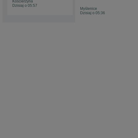
Kościerzyna
gwarancja 20cali
Dzisiaj o 05:57
Myślenice
Dzisiaj o 05:36