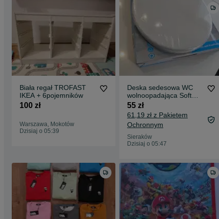
Biała regał TROFAST
Deska sedesowa WC
IKEA + 6pojemników
wolnoopadająca Soft
Close Quick Release
100 zł
55 zł
uniwersalna 175 kg
61,19 zł z Pakietem
Warszawa, Mokotów
Ochronnym
Dzisiaj o 05:39
Sieraków
Dzisiaj o 05:47