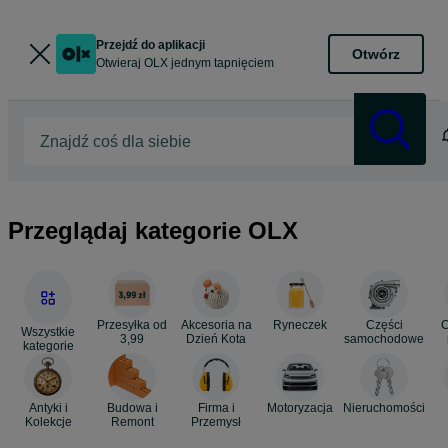
Przejdź do aplikacji
Otwórz
Otwieraj OLX jednym tapnięciem
Znajdź coś dla siebie
Przeglądaj kategorie OLX
Przesyłka od
Akcesoria na
Ryneczek
Części
C
Wszystkie
3,99
Dzień Kota
samochodowe
kategorie
r
Antyki i
Budowa i
Firma i
Motoryzacja
Nieruchomości
Kolekcje
Remont
Przemysł