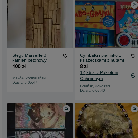
Stegu Marseille 3
Cymbałki i pianinko z
kamień betonowy
książeczkami z nutami
400 zł
8 zł
12,26 zł z Pakietem
Maków Podhalański
Ochronnym
Dzisiaj o 05:47
Gdańsk, Kokoszki
Dzisiaj o 05:40