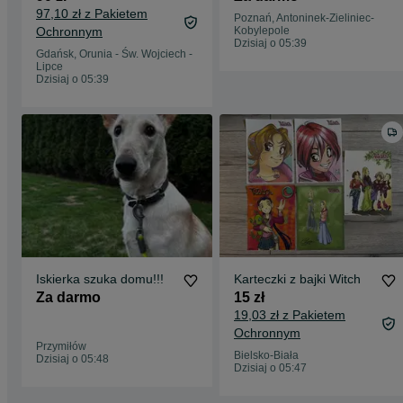
97,10 zł z Pakietem
Poznań, Antoninek-Zieliniec-
Ochronnym
Kobylepole
Dzisiaj o 05:39
Gdańsk, Orunia - Św. Wojciech -
Lipce
Dzisiaj o 05:39
Iskierka szuka domu!!!
Karteczki z bajki Witch
Za darmo
15 zł
19,03 zł z Pakietem
Ochronnym
Przymiłów
Bielsko-Biała
Dzisiaj o 05:48
Dzisiaj o 05:47