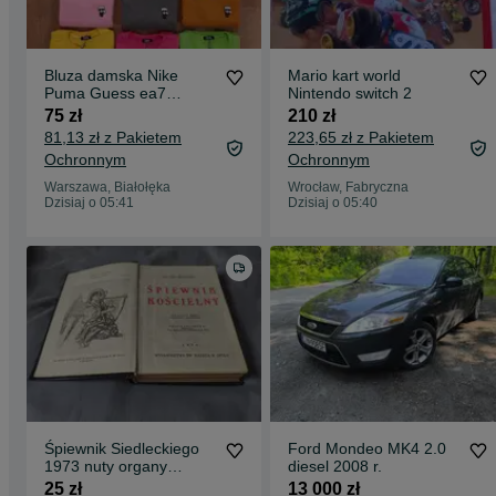
Bluza damska Nike
Mario kart world
Puma Guess ea7
Nintendo switch 2
Reebok The North Face
75 zł
210 zł
itp
81,13 zł z Pakietem
223,65 zł z Pakietem
Ochronnym
Ochronnym
Warszawa, Białołęka
Wrocław, Fabryczna
Dzisiaj o 05:41
Dzisiaj o 05:40
Śpiewnik Siedleckiego
Ford Mondeo MK4 2.0
1973 nuty organy
diesel 2008 r.
kościelny liturgiczny
25 zł
13 000 zł