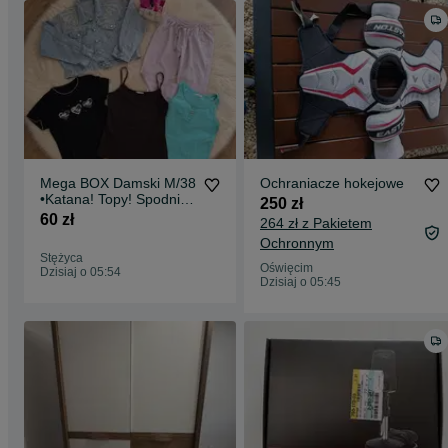
Mega BOX Damski M/38
Ochraniacze hokejowe
•Katana! Topy! Spodnie!
250 zł
T-shirt!
60 zł
264 zł z Pakietem
Ochronnym
Stężyca
Oświęcim
Dzisiaj o 05:54
Dzisiaj o 05:45