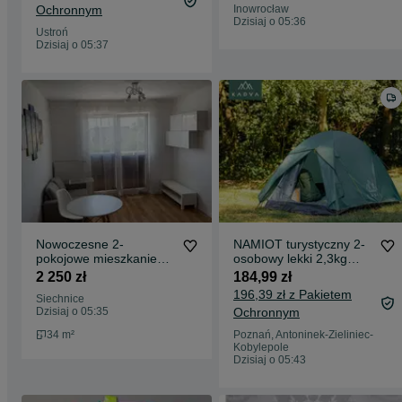
Ochronnym
Inowrocław
Dzisiaj o 05:36
Ustroń
Dzisiaj o 05:37
Nowoczesne 2-
NAMIOT turystyczny 2-
pokojowe mieszkanie
osobowy lekki 2,3kg
34m² | winda | miejsce
kempingowy
2 250 zł
184,99 zł
parkingowe
196,39 zł z Pakietem
Siechnice
Dzisiaj o 05:35
Ochronnym
34 m²
Poznań, Antoninek-Zieliniec-
Kobylepole
Dzisiaj o 05:43