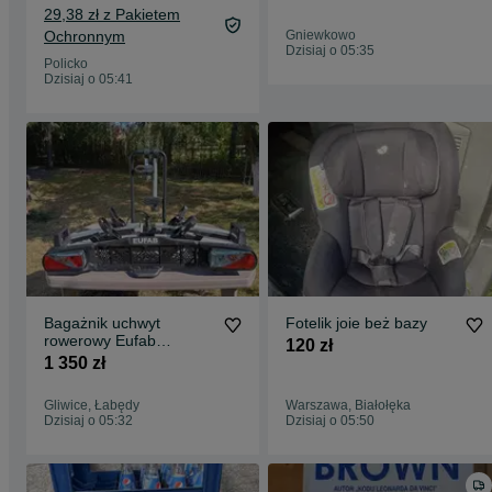
29,38 zł z Pakietem
Ochronnym
Gniewkowo
Dzisiaj o 05:35
Policko
Dzisiaj o 05:41
Bagażnik uchwyt
Fotelik joie beż bazy
rowerowy Eufab
120 zł
Premium 2 e-bike
1 350 zł
składany torba duży
udźwig 60 kg
Gliwice, Łabędy
Warszawa, Białołęka
Dzisiaj o 05:32
Dzisiaj o 05:50