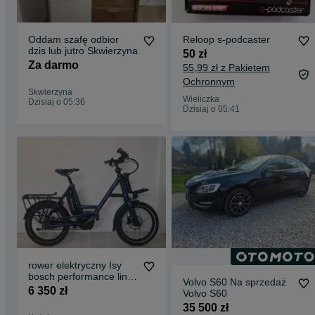
Oddam szafę odbior
Reloop s-podcaster
dzis lub jutro Skwierzyna
50 zł
Za darmo
55,99 zł z Pakietem
Ochronnym
Skwierzyna
Wieliczka
Dzisiaj o 05:36
Dzisiaj o 05:41
rower elektryczny Isy
bosch performance line
Volvo S60 Na sprzedaż
75nm na pasku miejski
6 350 zł
Volvo S60
hybryda do kamera
35 500 zł
bateria 500wh wysyłka