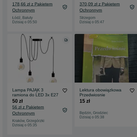
178,66 zł z Pakietem
370,09 zł z Pakietem
Ochronnym
Ochronnym
Łódź, Bałuty
Strzegom
Dzisiaj o 05:50
Dzisiaj o 05:47
Lampa PAJĄK 3
Lektura obowiązkowa
ramiona do LED 3x E27
Przedwiosnie
50 zł
15 zł
56 zł z Pakietem
Ochronnym
Będzin, Grodziec
Dzisiaj o 05:38
Kraków, Grzegórzki
Dzisiaj o 05:35