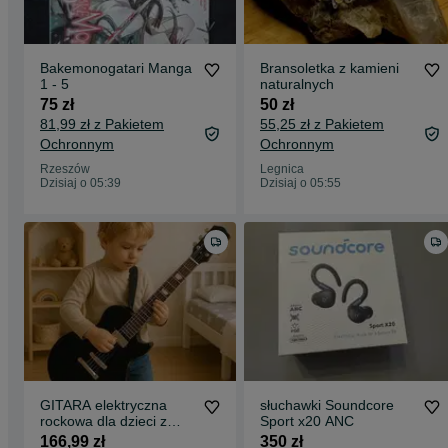
Bakemonogatari Manga
Bransoletka z kamieni
1 - 5
naturalnych
75 zł
50 zł
81,99 zł z Pakietem
55,25 zł z Pakietem
Ochronnym
Ochronnym
Rzeszów
Legnica
Dzisiaj o 05:39
Dzisiaj o 05:55
GITARA elektryczna
słuchawki Soundcore
rockowa dla dzieci z
Sport x20 ANC
mikrofonem karaoke
166,99 zł
350 zł