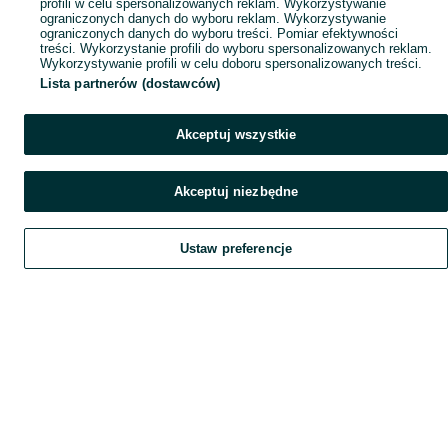
profili w celu spersonalizowanych reklam. Wykorzystywanie
ograniczonych danych do wyboru reklam. Wykorzystywanie
ograniczonych danych do wyboru treści. Pomiar efektywności
treści. Wykorzystanie profili do wyboru spersonalizowanych reklam.
Wykorzystywanie profili w celu doboru spersonalizowanych treści.
Lista partnerów (dostawców)
Akceptuj wszystkie
Akceptuj niezbędne
Ustaw preferencje
Szukaj
Home
Home
Obserwujesz
Favorite
Favorite
Dodaj
List it
List it
Chat
Chat
Czat
My OLX
My OLX
Konto