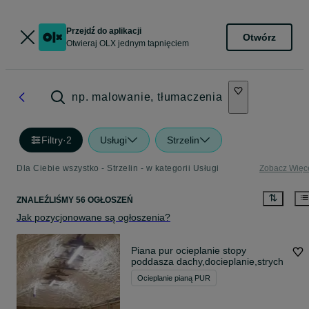
Przejdź do aplikacji
Otwórz
Otwieraj OLX jednym tapnięciem
np. malowanie, tłumaczenia
Filtry
·
2
Usługi
Strzelin
Dla Ciebie wszystko - Strzelin - w kategorii Usługi
Zobacz Więc
ZNALEŹLIŚMY 56 OGŁOSZEŃ
Jak pozycjonowane są ogłoszenia?
Piana pur ocieplanie stopy
poddasza dachy,docieplanie,strych
Ocieplanie pianą PUR