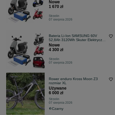
+ Ładowarka Gwarancja
Nowe
1 670 zł
Strzelin
07 sierpnia 2026
Bateria Li-Ion SAMSUNG 60V
52,8Ah 3120Wh Skuter Elektryczny
Wózek + Ładowarka Gwarancja
Nowe
4 300 zł
Strzelin
07 sierpnia 2026
Rower enduro Kross Moon Z3
rozmiar XL
Używane
6 000 zł
Strzelin
07 sierpnia 2026
Czarny