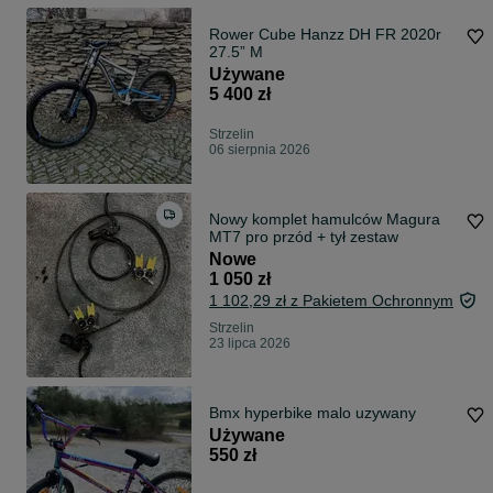
Rower Cube Hanzz DH FR 2020r
27.5” M
Używane
5 400 zł
Strzelin
06 sierpnia 2026
Nowy komplet hamulców Magura
MT7 pro przód + tył zestaw
Nowe
1 050 zł
1 102,29 zł z Pakietem Ochronnym
Strzelin
23 lipca 2026
Bmx hyperbike malo uzywany
Używane
550 zł