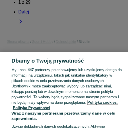
1
z
29
Dalej
Strona główna
Sport i Hobby
Dolnośląskie
Strzelin
SPORT I HOBBY
Dbamy o Twoją prywatność
My i nasi
447
partnerzy przechowujemy lub uzyskujemy dostęp do
KATEGORIA
informacji na urządzeniu, takich jak unikalne identyfikatory w
plikach cookie w celu przetwarzania danych osobowych.
Użytkownik może zaakceptować wybory lub zarządzać nimi,
Zobacz Więc
Sprzedaż sprzętu sportowego i hobby Strzelin ▶️ Szeroki wybór produktów ✅ Nowe i używane w atrakcyjnych cenach ✌ Sprawdź ogłoszenia na OLX.pl!
klikając poniżej lub w dowolnym momencie na stronie polityki
prywatności. Te wybory będą sygnalizowane naszym partnerom i
Mapa kategorii
nie będą miały wpływu na dane przeglądania.
Polityka cookies,
Polityka Prywatności
Mapa miejscowości
Wraz z naszymi partnerami przetwarzamy dane w celu
Mapa ministron
zapewnienia:
Popularne wyszukiwania
Użycie dokładnych danych geolokalizacyjnych. Aktywne