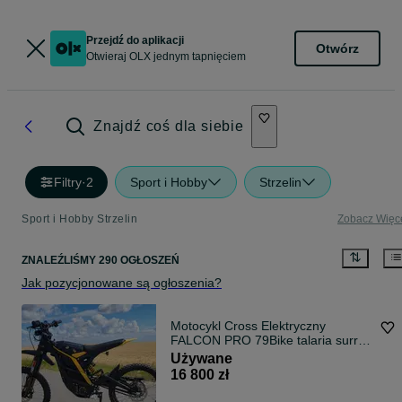
Przejdź do aplikacji
Otwórz
Otwieraj OLX jednym tapnięciem
Znajdź coś dla siebie
Filtry
·
2
Sport i Hobby
Strzelin
Sport i Hobby Strzelin
Zobacz Więc
ZNALEŹLIŚMY 290 OGŁOSZEŃ
Jak pozycjonowane są ogłoszenia?
Motocykl Cross Elektryczny
FALCON PRO 79Bike talaria surrn
eride motor skuter
Używane
16 800 zł