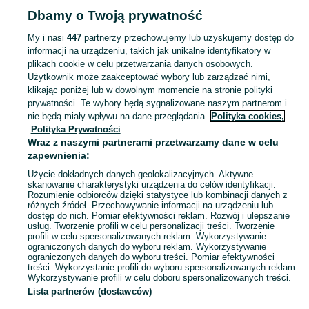
Dbamy o Twoją prywatność
FIRMA I PRZEMYSŁ
My i nasi
447
partnerzy przechowujemy lub uzyskujemy dostęp do
informacji na urządzeniu, takich jak unikalne identyfikatory w
KATEGORIA
plikach cookie w celu przetwarzania danych osobowych.
Użytkownik może zaakceptować wybory lub zarządzać nimi,
Zobacz Więc
Sprzedaż sprzętu i wyposażenia dla firm Strzelin ▶️ maszyny, biuro i inne ✅ Nowe i używane w atrakcyjnych cenach ✌ Sprawdź oferty na OLX.pl!
klikając poniżej lub w dowolnym momencie na stronie polityki
prywatności. Te wybory będą sygnalizowane naszym partnerom i
nie będą miały wpływu na dane przeglądania.
Polityka cookies,
Mapa kategorii
Polityka Prywatności
Mapa miejscowości
Wraz z naszymi partnerami przetwarzamy dane w celu
zapewnienia:
Mapa ministron
Użycie dokładnych danych geolokalizacyjnych. Aktywne
Popularne wyszukiwania
skanowanie charakterystyki urządzenia do celów identyfikacji.
Rozumienie odbiorców dzięki statystyce lub kombinacji danych z
różnych źródeł. Przechowywanie informacji na urządzeniu lub
dostęp do nich. Pomiar efektywności reklam. Rozwój i ulepszanie
usług. Tworzenie profili w celu personalizacji treści. Tworzenie
profili w celu spersonalizowanych reklam. Wykorzystywanie
ograniczonych danych do wyboru reklam. Wykorzystywanie
ograniczonych danych do wyboru treści. Pomiar efektywności
treści. Wykorzystanie profili do wyboru spersonalizowanych reklam.
Wykorzystywanie profili w celu doboru spersonalizowanych treści.
Lista partnerów (dostawców)