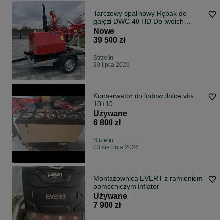
Tarczowy spalinowy Rębak do
gałęzi DWC 40 HD Do twoich
zadań specjalnych
Nowe
39 500 zł
Strzelin
20 lipca 2026
Konserwator do lodow dolce vita
10+10
Używane
6 800 zł
Strzelin
03 sierpnia 2026
Montażownica EVERT z ramieniem
pomocniczym inflator
Używane
7 900 zł