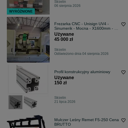
Strzelin
06 sierpnia 2026
WYRÓŻNIONE
Frezarka CNC - Unisign UV4 -
Sinumerik - Mocna - X1600mm - Z
NASZEGO ZAKŁADU
Używane
45 000 zł
Strzelin
Odświeżono dnia 04 sierpnia 2026
Profil konstrukcyjny aluminiowy
Używane
150 zł
Strzelin
21 lipca 2026
Mulczer Leśny Remet F5-250 Cena
BRUTTO