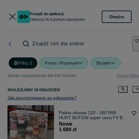
Przejdź do aplikacji
Otwórz
Otwieraj OLX jednym tapnięciem
Znajdź coś dla siebie
Filtry
·
2
Firma i Przemysł
Strzelin
Sprzęt i wyposażenie dla firm Strzelin
Zobacz Więc
ZNALEŹLIŚMY 29 OGŁOSZEŃ
Jak pozycjonowane są ogłoszenia?
Paleta obuwia 120 - 160 PAR
HURT BUTÓW super cena FV Buty
hurtowo
Nowe
1 680 zł