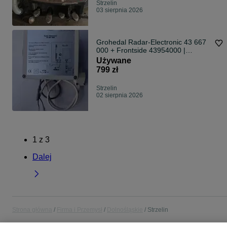
Strzelin
03 sierpnia 2026
Grohedal Radar-Electronic 43 667
000 + Frontside 43954000 |
Komplet
Używane
799 zł
Strzelin
02 sierpnia 2026
1
z
3
Dalej
Strona główna
Firma i Przemysł
Dolnośląskie
Strzelin