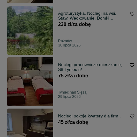
Agroturystyka, Noclegi na wsi,
Staw, Wędkowanie, Domki
letniskowe
230 zł/za dobę
Rożnów
30 lipca 2026
Noclegi pracownicze mieszkanie,
S8 Tyniec n/
Ślęzą/Wrocław/LG/Amazon/Panat
75 zł/za dobę
Tyniec nad Ślężą
29 lipca 2026
Noclegi pokoje kwatery dla firm .
45 zł/za dobę