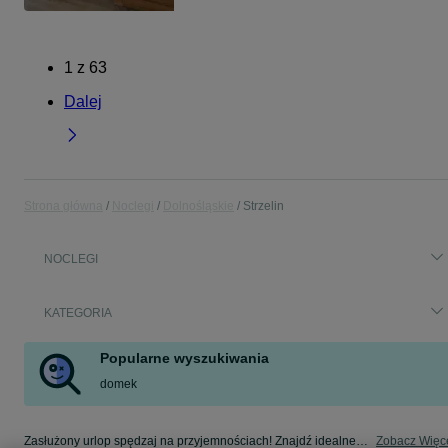
1
z
63
Dalej
Strona główna
Noclegi
Dolnośląskie
Strzelin
NOCLEGI
KATEGORIA
Popularne wyszukiwania
domek
Zasłużony urlop spędzaj na przyjemnościach! Znajdź idealne miejsce na wypoczynek w kategorii Noclegi na OLX - Strzelin i okolice!
Zobacz Więc