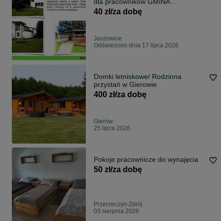
dla pracowników GMINA
KOBIERZYCE
40 zł/za dobę
Jaszowice
Odświeżono dnia 17 lipca 2026
Domki letniskowe/ Rodzinna
przystań w Gierowie
400 zł/za dobę
Gierów
25 lipca 2026
Pokoje pracownicze do wynajęcia
50 zł/za dobę
Przerzeczyn-Zdrój
03 sierpnia 2026