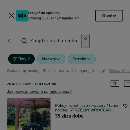
Przejdź do aplikacji
Otwórz
Otwieraj OLX jednym tapnięciem
Znajdź coś dla siebie
Filtry
·
2
Noclegi
Strzelin
Wymarzony nocleg - Strzelin - sprawdź kategorię Noclegi
Zobacz Więc
ZNALEŹLIŚMY 1 OGŁOSZENIE
Jak pozycjonowane są ogłoszenia?
Pokoje robotnicze / kwatery / tanie
noclegi STRZELIN WROCŁAW
OŁAWA
35 zł/za dobę