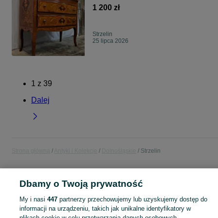
1 200 zł
Strzelin
25 lipca 2026
1
z
39
Dalej
Strona główna
Antyki i Kolekcje
Dolnośląskie
Strzelin
ANTYKI I KOLEKCJE
Dbamy o Twoją prywatność
My i nasi
447
partnerzy przechowujemy lub uzyskujemy dostęp do
KATEGORIA
informacji na urządzeniu, takich jak unikalne identyfikatory w
plikach cookie w celu przetwarzania danych osobowych.