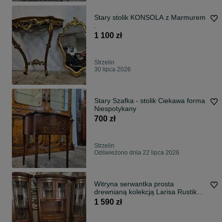
Stary stolik KONSOLA z Marmurem
.
1 100 zł
Strzelin
30 lipca 2026
Stary Szafka - stolik Ciekawa forma
Niespotykany
700 zł
Strzelin
Odświeżono dnia 22 lipca 2026
Witryna serwantka prosta
drewnianą kolekcją Larisa Rustik
drewno stary styl
1 590 zł