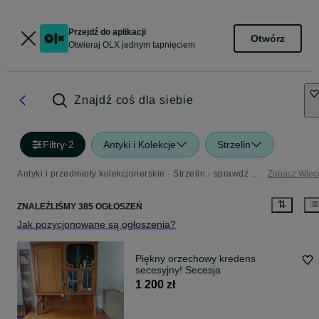
Przejdź do aplikacji
Otwórz
Otwieraj OLX jednym tapnięciem
Znajdź coś dla siebie
Filtry
·
2
Antyki i Kolekcje
Strzelin
Antyki i przedmioty kolekcjonerskie - Strzelin - sprawdź ogłoszenia w Twojej okolicy
Zobacz Więc
ZNALEŹLIŚMY 385 OGŁOSZEŃ
Jak pozycjonowane są ogłoszenia?
Piękny orzechowy kredens
secesyjny! Secesja
1 200 zł