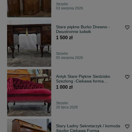
Strzelin
03 sierpnia 2026
Stare piękne Burko Drewno -
Dwustronne ludwik
1 500 zł
Strzelin
05 sierpnia 2026
Antyk Stare Piękne Siedzisko
Szezlong -Ciekawa forma
Niespotykany min.
1 000 zł
Strzelin
26 lipca 2026
Stary Ładny Sekretarzyk / komoda
/biurko Ciekawa Forma