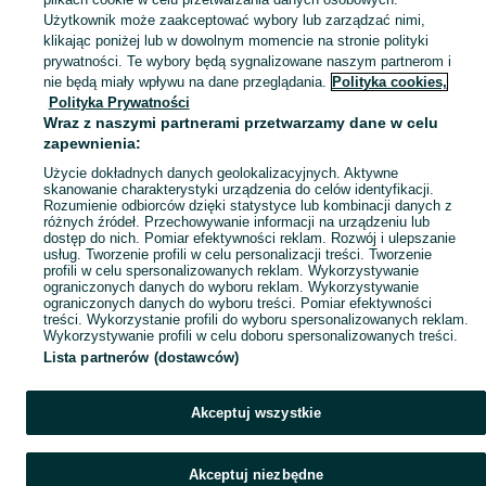
Antyki i przedmioty kolekcjonerskie na OLX – odkryj wyjątkowe oferty antyków i rzadkich przedmiotów. Sprawdź unikalne kolekcje! Strzelin i okolice.
Zobacz Więc
Użytkownik może zaakceptować wybory lub zarządzać nimi,
klikając poniżej lub w dowolnym momencie na stronie polityki
prywatności. Te wybory będą sygnalizowane naszym partnerom i
Mapa kategorii
nie będą miały wpływu na dane przeglądania.
Polityka cookies,
Mapa miejscowości
Polityka Prywatności
Wraz z naszymi partnerami przetwarzamy dane w celu
Mapa ministron
zapewnienia:
Popularne wyszukiwania
Użycie dokładnych danych geolokalizacyjnych. Aktywne
skanowanie charakterystyki urządzenia do celów identyfikacji.
Rozumienie odbiorców dzięki statystyce lub kombinacji danych z
różnych źródeł. Przechowywanie informacji na urządzeniu lub
dostęp do nich. Pomiar efektywności reklam. Rozwój i ulepszanie
usług. Tworzenie profili w celu personalizacji treści. Tworzenie
profili w celu spersonalizowanych reklam. Wykorzystywanie
ograniczonych danych do wyboru reklam. Wykorzystywanie
ograniczonych danych do wyboru treści. Pomiar efektywności
treści. Wykorzystanie profili do wyboru spersonalizowanych reklam.
Wykorzystywanie profili w celu doboru spersonalizowanych treści.
Lista partnerów (dostawców)
Akceptuj wszystkie
Akceptuj niezbędne