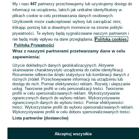
My i nasi
447
partnerzy przechowujemy lub uzyskujemy dostęp do
KATEGORIA
informacji na urządzeniu, takich jak unikalne identyfikatory w
plikach cookie w celu przetwarzania danych osobowych.
Zakupy dla Twojej pociechy mogą być dziecinnie proste! Znajdź to, czego potrzebujesz w kategorii Dla Dzieci na OLX - Strzelin i okolice!
Zobacz Więc
Użytkownik może zaakceptować wybory lub zarządzać nimi,
klikając poniżej lub w dowolnym momencie na stronie polityki
prywatności. Te wybory będą sygnalizowane naszym partnerom i
Mapa kategorii
nie będą miały wpływu na dane przeglądania.
Polityka cookies,
Mapa miejscowości
Polityka Prywatności
Wraz z naszymi partnerami przetwarzamy dane w celu
Mapa ministron
zapewnienia:
Popularne wyszukiwania
Użycie dokładnych danych geolokalizacyjnych. Aktywne
skanowanie charakterystyki urządzenia do celów identyfikacji.
Rozumienie odbiorców dzięki statystyce lub kombinacji danych z
różnych źródeł. Przechowywanie informacji na urządzeniu lub
dostęp do nich. Pomiar efektywności reklam. Rozwój i ulepszanie
usług. Tworzenie profili w celu personalizacji treści. Tworzenie
profili w celu spersonalizowanych reklam. Wykorzystywanie
ograniczonych danych do wyboru reklam. Wykorzystywanie
ograniczonych danych do wyboru treści. Pomiar efektywności
treści. Wykorzystanie profili do wyboru spersonalizowanych reklam.
Wykorzystywanie profili w celu doboru spersonalizowanych treści.
Lista partnerów (dostawców)
Akceptuj wszystkie