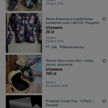
Strzelin
26 lipca 2026
Bluza dziewczęca bejsbolówka-
bomberka rozm.146/152, Pepperts
Używane
20 zł
Strzelin
29 lipca 2026
146
Wielokolorowy
Wozek Anex cross 2w1 + torba,
plecak, akcesoria
Używane
700 zł
Strzelin
06 sierpnia 2026
Protektor Funko Pop - 2-Pack /
Dwupak