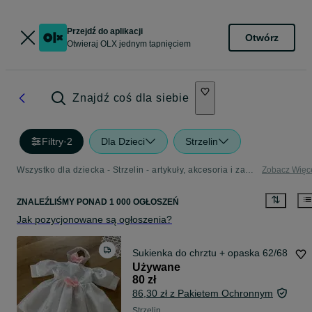
Przejdź do aplikacji
Otwórz
Otwieraj OLX jednym tapnięciem
Znajdź coś dla siebie
Filtry
·
2
Dla Dzieci
Strzelin
Wszystko dla dziecka - Strzelin - artykuły, akcesoria i zabawki dla dzieci w Twojej okolicy
Zobacz Więc
ZNALEŹLIŚMY
PONAD
1 000 OGŁOSZEŃ
Jak pozycjonowane są ogłoszenia?
Sukienka do chrztu + opaska 62/68
Używane
80 zł
86,30 zł z Pakietem Ochronnym
Strzelin