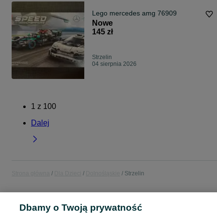
Lego mercedes amg 76909
Nowe
145 zł
Strzelin
04 sierpnia 2026
1
z
100
Dalej
Strona główna
Dla Dzieci
Dolnośląskie
Strzelin
DLA DZIECI
Dbamy o Twoją prywatność