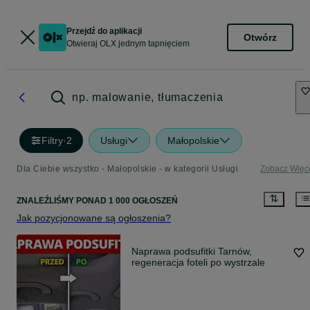
Przejdź do aplikacji
Otwórz
Otwieraj OLX jednym tapnięciem
np. malowanie, tłumaczenia
Filtry
·
2
Usługi
Małopolskie
Dla Ciebie wszystko - Małopolskie - w kategorii Usługi
Zobacz Więc
ZNALEŹLIŚMY
PONAD
1 000 OGŁOSZEŃ
Jak pozycjonowane są ogłoszenia?
Naprawa podsufitki Tarnów,
regeneracja foteli po wystrzale