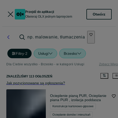
Przejdź do aplikacji
Otwórz
Otwieraj OLX jednym tapnięciem
np. malowanie, tłumaczenia
Filtry
·
2
Usługi
Brzesko
Dla Ciebie wszystko - Brzesko - w kategorii Usługi
Zobacz Więc
ZNALEŹLIŚMY 113 OGŁOSZEŃ
Jak pozycjonowane są ogłoszenia?
Ocieplenie pianą PUR, Ocieplanie
piana PUR , izolacja poddasza
Konstrukcje kartonowo-gipsowe
Ocieplanie domów i mieszkań