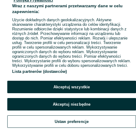
Polityka Prywatności
Wraz z naszymi partnerami przetwarzamy dane w celu
zapewnienia:
Użycie dokładnych danych geolokalizacyjnych. Aktywne
skanowanie charakterystyki urządzenia do celów identyfikacji.
Rozumienie odbiorców dzięki statystyce lub kombinacji danych z
różnych źródeł. Przechowywanie informacji na urządzeniu lub
dostęp do nich. Pomiar efektywności reklam. Rozwój i ulepszanie
usług. Tworzenie profili w celu personalizacji treści. Tworzenie
profili w celu spersonalizowanych reklam. Wykorzystywanie
ograniczonych danych do wyboru reklam. Wykorzystywanie
ograniczonych danych do wyboru treści. Pomiar efektywności
treści. Wykorzystanie profili do wyboru spersonalizowanych reklam.
Wykorzystywanie profili w celu doboru spersonalizowanych treści.
Lista partnerów (dostawców)
Akceptuj wszystkie
Akceptuj niezbędne
Ustaw preferencje
Szukaj
Home
Obserwujesz
Favorite
Dodaj
List it
Chat
Czat
My OLX
Konto