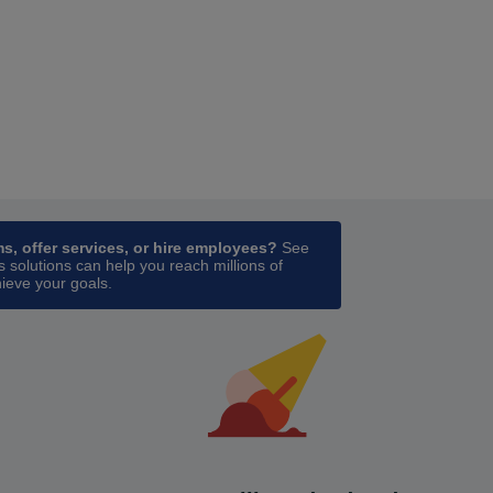
ess
in a new tab
ms, offer services, or hire employees?
See
 solutions can help you reach millions of
ieve your goals.