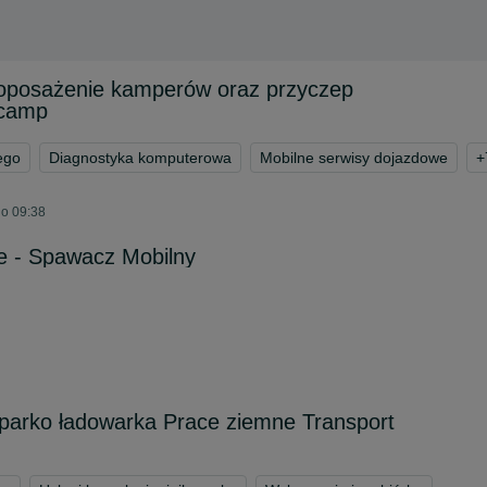
oposażenie kamperów oraz przyczep
lcamp
ego
Diagnostyka komputerowa
Mobilne serwisy dojazdowe
+
 o 09:38
e - Spawacz Mobilny
parko ładowarka Prace ziemne Transport