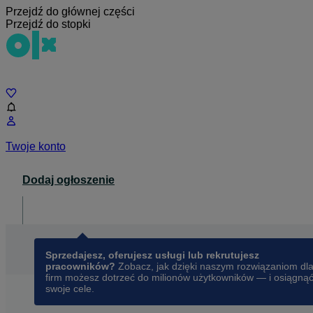
Przejdź do głównej części
Przejdź do stopki
Czat
Twoje konto
Dodaj ogłoszenie
Dla biznesu
opens in a new tab
Sprzedajesz, oferujesz usługi lub rekrutujesz
pracowników?
Zobacz, jak dzięki naszym rozwiązaniom dl
firm możesz dotrzeć do milionów użytkowników — i osiągną
swoje cele.