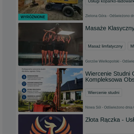
Usługi koparko-ładowar
Zielona Góra - Odświeżono dn
WYRÓŻNIONE
Masaże Klasyczny
Masaż limfatyczny
M
Gorzów Wielkopolski - Odświe
Wiercenie Studni 
Kompleksowa Obs
Wiercenie studni
Nowa Sól - Odświeżono dnia 
Złota Rączka - U