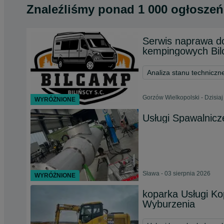
Znaleźliśmy
ponad
1 000 ogłoszeń
Serwis naprawa d
kempingowych Bi
Analiza stanu techniczn
Gorzów Wielkopolski - Dzisiaj
WYRÓŻNIONE
Usługi Spawalnicz
Sława - 03 sierpnia 2026
WYRÓŻNIONE
koparka Usługi Ko
Wyburzenia