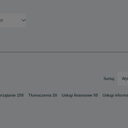
Sortuj:
Wyb
przątanie
155
Tłumaczenia
20
Usługi finansowe
55
Usługi inform