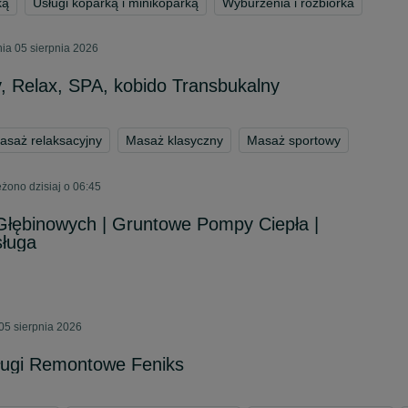
ką
Usługi koparką i minikoparką
Wyburzenia i rozbiórka
ia 05 sierpnia 2026
, Relax, SPA, kobido Transbukalny
asaż relaksacyjny
Masaż klasyczny
Masaż sportowy
żono dzisiaj o 06:45
Głębinowych | Gruntowe Pompy Ciepła |
ługa
05 sierpnia 2026
sługi Remontowe Feniks