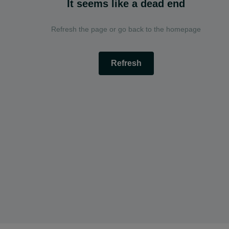
It seems like a dead end
Refresh the page or go back to the homepage
Refresh