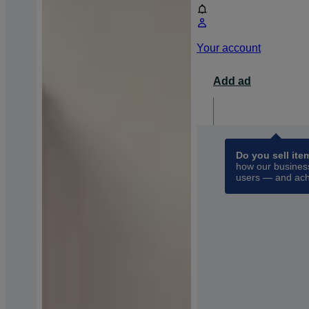
Your account
Add ad
For busin
opens 
Do you sell ite
how our business
users — and ach