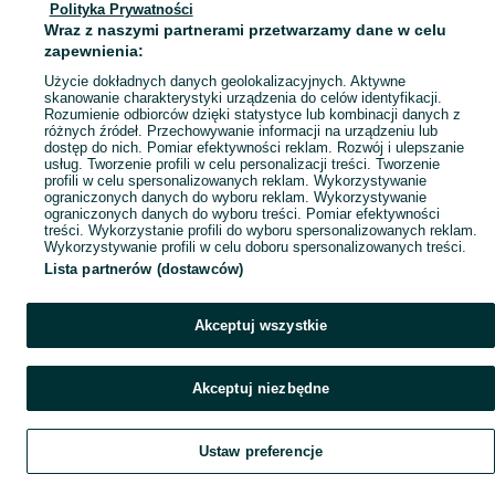
Polityka Prywatności
Wraz z naszymi partnerami przetwarzamy dane w celu
zapewnienia:
Użycie dokładnych danych geolokalizacyjnych. Aktywne
skanowanie charakterystyki urządzenia do celów identyfikacji.
Rozumienie odbiorców dzięki statystyce lub kombinacji danych z
różnych źródeł. Przechowywanie informacji na urządzeniu lub
dostęp do nich. Pomiar efektywności reklam. Rozwój i ulepszanie
usług. Tworzenie profili w celu personalizacji treści. Tworzenie
profili w celu spersonalizowanych reklam. Wykorzystywanie
ograniczonych danych do wyboru reklam. Wykorzystywanie
ograniczonych danych do wyboru treści. Pomiar efektywności
treści. Wykorzystanie profili do wyboru spersonalizowanych reklam.
Wykorzystywanie profili w celu doboru spersonalizowanych treści.
Lista partnerów (dostawców)
Akceptuj wszystkie
Akceptuj niezbędne
Ustaw preferencje
Szukaj
Home
Home
Obserwujesz
Favorite
Favorite
Dodaj
List it
List it
Chat
Chat
Czat
My OLX
My OLX
Konto