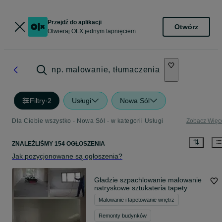
Przejdź do aplikacji
Otwórz
Otwieraj OLX jednym tapnięciem
np. malowanie, tłumaczenia
Filtry
·
2
Usługi
Nowa Sól
Dla Ciebie wszystko - Nowa Sól - w kategorii Usługi
Zobacz Więc
ZNALEŹLIŚMY 154 OGŁOSZENIA
Jak pozycjonowane są ogłoszenia?
Gładzie szpachlowanie malowanie
natryskowe sztukateria tapety
Malowanie i tapetowanie wnętrz
Remonty budynków