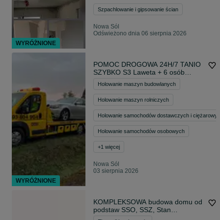
Szpachlowanie i gipsowanie ścian
Nowa Sól
Odświeżono dnia 06 sierpnia 2026
WYRÓŻNIONE
POMOC DROGOWA 24H/7 TANIO
SZYBKO S3 Laweta + 6 osób
holowanie, transport Nowe
Holowanie maszyn budowlanych
Miasteczko Kożuchów MOP
Niegosławice MOP Lisiny MOP
Holowanie maszyn rolniczych
Racula Gościeszowice
Holowanie samochodów dostawczych i ciężarowy
Holowanie samochodów osobowych
+
1
więcej
Nowa Sól
03 sierpnia 2026
WYRÓŻNIONE
KOMPLEKSOWA budowa domu od
podstaw SSO, SSZ, Stan
deweloperski