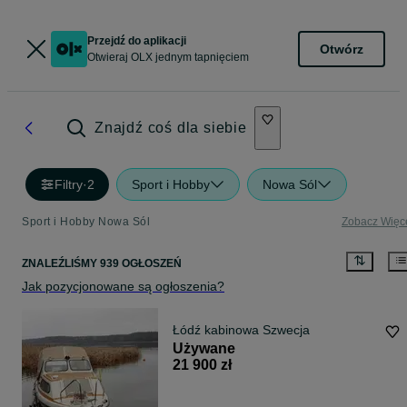
Przejdź do aplikacji
Otwórz
Otwieraj OLX jednym tapnięciem
Znajdź coś dla siebie
Filtry
·
2
Sport i Hobby
Nowa Sól
Sport i Hobby Nowa Sól
Zobacz Więc
ZNALEŹLIŚMY 939 OGŁOSZEŃ
Jak pozycjonowane są ogłoszenia?
Łódź kabinowa Szwecja
Używane
21 900 zł