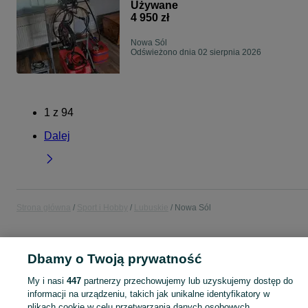
Używane
4 950 zł
Nowa Sól
Odświeżono dnia 02 sierpnia 2026
1
z
94
Dalej
Strona główna
Sport i Hobby
Lubuskie
Nowa Sól
SPORT I HOBBY
Dbamy o Twoją prywatność
My i nasi
447
partnerzy przechowujemy lub uzyskujemy dostęp do
KATEGORIA
informacji na urządzeniu, takich jak unikalne identyfikatory w
plikach cookie w celu przetwarzania danych osobowych.