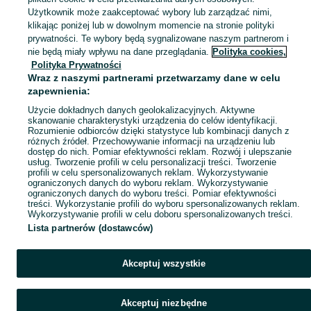
Zobacz Więc
Sprzedaż sprzętu sportowego i hobby Nowa Sól ▶️ Szeroki wybór produktów ✅ Nowe i używane w atrakcyjnych cenach ✌ Sprawdź ogłoszenia na OLX.pl!
Użytkownik może zaakceptować wybory lub zarządzać nimi,
klikając poniżej lub w dowolnym momencie na stronie polityki
prywatności. Te wybory będą sygnalizowane naszym partnerom i
Mapa kategorii
nie będą miały wpływu na dane przeglądania.
Polityka cookies,
Mapa miejscowości
Polityka Prywatności
Wraz z naszymi partnerami przetwarzamy dane w celu
Mapa ministron
zapewnienia:
Popularne wyszukiwania
Użycie dokładnych danych geolokalizacyjnych. Aktywne
skanowanie charakterystyki urządzenia do celów identyfikacji.
Rozumienie odbiorców dzięki statystyce lub kombinacji danych z
różnych źródeł. Przechowywanie informacji na urządzeniu lub
dostęp do nich. Pomiar efektywności reklam. Rozwój i ulepszanie
usług. Tworzenie profili w celu personalizacji treści. Tworzenie
profili w celu spersonalizowanych reklam. Wykorzystywanie
ograniczonych danych do wyboru reklam. Wykorzystywanie
ograniczonych danych do wyboru treści. Pomiar efektywności
treści. Wykorzystanie profili do wyboru spersonalizowanych reklam.
Wykorzystywanie profili w celu doboru spersonalizowanych treści.
Lista partnerów (dostawców)
Akceptuj wszystkie
Akceptuj niezbędne