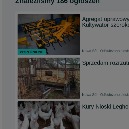
Znaleźliśmy 186 ogłoszeń
Agregat uprawowy
Kultywator szero
Nowa Sól - Odświeżono dzisia
WYRÓŻNIONE
Sprzedam rozrzutn
Nowa Sól - Odświeżono dzisia
Kury Nioski Legho