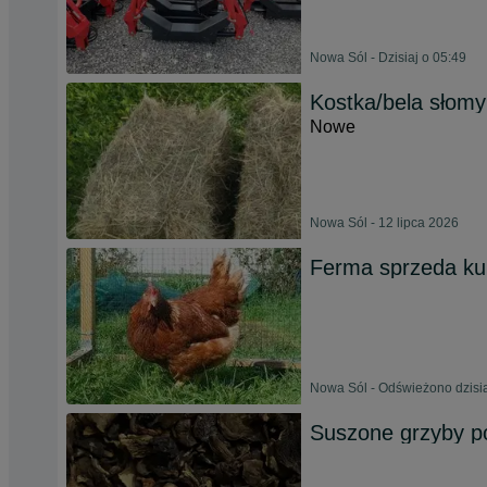
Nowa Sól - Dzisiaj o 05:49
Kostka/bela słomy 
Nowe
Nowa Sól - 12 lipca 2026
Ferma sprzeda kur
Nowa Sól - Odświeżono dzisia
Suszone grzyby p