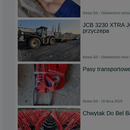
Nowa Sól - Odświeżono dzisia
JCB 3230 XTRA JC
przyczepa
Nowa Sól - Odświeżono dnia 
Pasy transportow
Nowa Sól - 16 lipca 2026
Chwytak Do Bel Ba