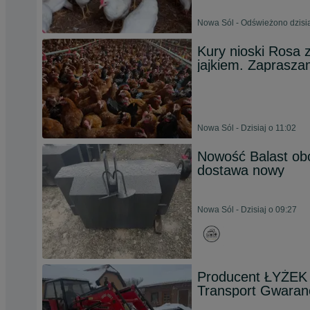
Nowa Sól - Odświeżono dzisia
Kury nioski Rosa 
jajkiem. Zaprasz
Nowa Sól - Dzisiaj o 11:02
Nowość Balast obc
dostawa nowy
Nowa Sól - Dzisiaj o 09:27
Producent ŁYŻEK
Transport Gwaran