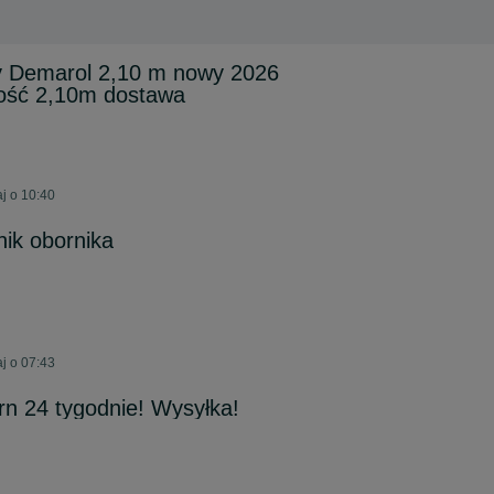
 Demarol 2,10 m nowy 2026
kość 2,10m dostawa
j o 10:40
ik obornika
j o 07:43
rn 24 tygodnie! Wysyłka!