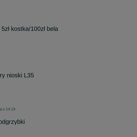
5zł kostka/100zł bela
y nioski L35
j o 14:19
odgrzybki