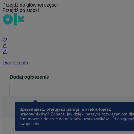
Przejdź do głównej części
Przejdź do stopki
Czat
Twoje konto
Dodaj ogłoszenie
Dla biznesu
opens in a new tab
Sprzedajesz, oferujesz usługi lub rekrutujesz
pracowników?
Zobacz, jak dzięki naszym rozwiązaniom dl
firm możesz dotrzeć do milionów użytkowników — i osiągną
swoje cele.