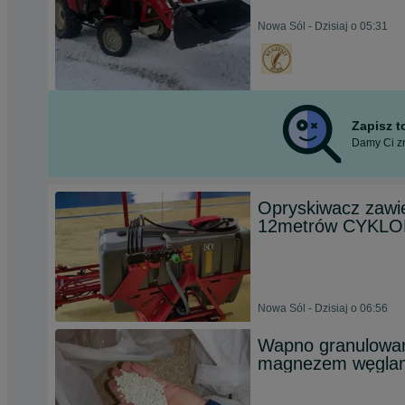
Nowa Sól - Dzisiaj o 05:31
Zapisz 
Damy Ci zn
Opryskiwacz zawie
12metrów CYKLON
Nowa Sól - Dzisiaj o 06:56
Wapno granulowan
magnezem węglan