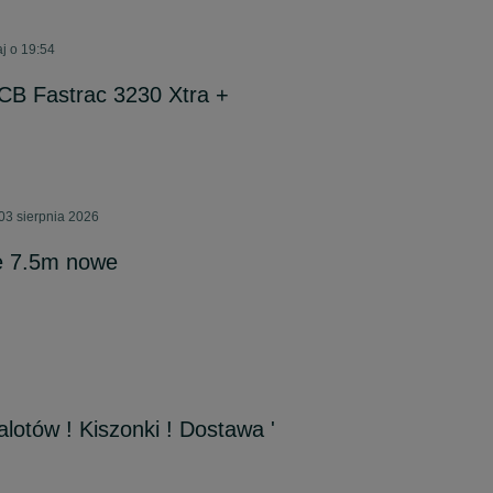
j o 19:54
B Fastrac 3230 Xtra +
03 sierpnia 2026
e 7.5m nowe
lotów ! Kiszonki ! Dostawa '