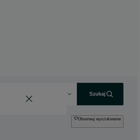
Odległość
+0 km
Szukaj
Obserwuj wyszukiwanie