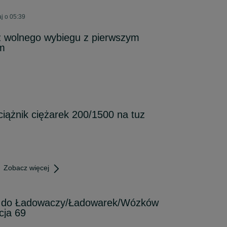
j o 05:39
z wolnego wybiegu z pierwszym
am
iążnik ciężarek 200/1500 na tuz
Zobacz więcej
 do Ładowaczy/Ładowarek/Wózków
cja 69