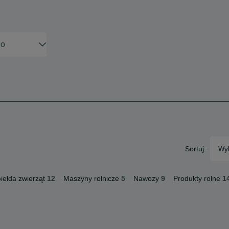
Sortuj:
Wyb
iełda zwierząt
12
Maszyny rolnicze
5
Nawozy
9
Produkty rolne
1