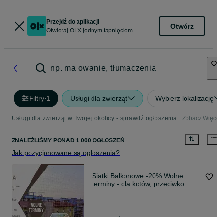
Przejdź do aplikacji
Otwórz
Otwieraj OLX jednym tapnięciem
np. malowanie, tłumaczenia
Filtry
·
1
Usługi dla zwierząt
Wybierz lokalizację
Usługi dla zwierząt w Twojej okolicy - sprawdź ogłoszenia
Zobacz Więc
ZNALEŹLIŚMY
PONAD
1 000 OGŁOSZEŃ
Jak pozycjonowane są ogłoszenia?
Siatki Balkonowe -20% Wolne
terminy - dla kotów, przeciwko
ptakom