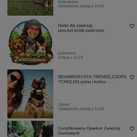
Koleczkowo
Odświeżono dzisiaj o 10:04
Hotel dla zwierząt,
pies,kot,królik,zwierzęta
egzotyczne, domowy
Gołkowice
Dzisiaj o 10:19
BEHAWIORYSTA,TRENER,ZOOPS
YCHOLOG psów i kotów-
lęk,agresja,szkolenie
Zabrze
Odświeżono dzisiaj o 14:29
Certyfikowany Opiekun Zwierząt
Domowych