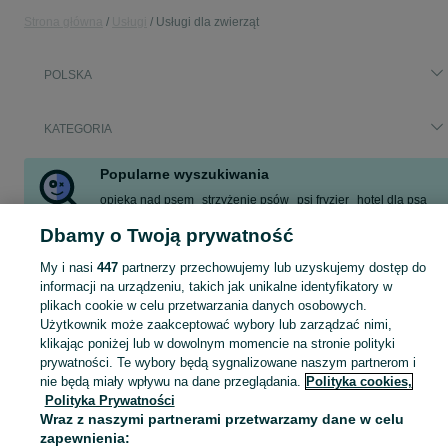
Strona główna
Usługi
Usługi dla zwierząt
POLSKA
KATEGORIA
Popularne wyszukiwania
opieka nad psem
strzyżenie psów
psi fryzjer
hotel dla psa
reproduktor
wyprowadzanie psa
petsitter
hotel dla psów
Dbamy o Twoją prywatność
Zobacz Więcej
My i nasi
447
partnerzy przechowujemy lub uzyskujemy dostęp do
informacji na urządzeniu, takich jak unikalne identyfikatory w
plikach cookie w celu przetwarzania danych osobowych.
Troska o zdrowie i komfort zwierząt domowych to dla wielu właścicieli absolutn
Zobacz Więc
Użytkownik może zaakceptować wybory lub zarządzać nimi,
Jakie są rodzaje usług dla zwierząt?
klikając poniżej lub w dowolnym momencie na stronie polityki
Mapa kategorii
prywatności. Te wybory będą sygnalizowane naszym partnerom i
Usługi dla zwierząt obejmują szeroką gamę świadczeń związanych z różnymi 
Mapa miejscowości
nie będą miały wpływu na dane przeglądania.
Polityka cookies,
Strzyżenie psów
– poprzez pielęgnację sierści groomerzy zapewniają z
Polityka Prywatności
Mapa ministron
Usługi behawiorysty
– polegają na rozwiązywaniu problemów z zachowa
Wraz z naszymi partnerami przetwarzamy dane w celu
Szkolenia i treningi zwierząt
– dedykowane zajęcia, które mają na ce
Popularne wyszukiwania
Usługi hotelowe dla zwierząt
– hotele dla psów i kotów zapewniają opi
zapewnienia: