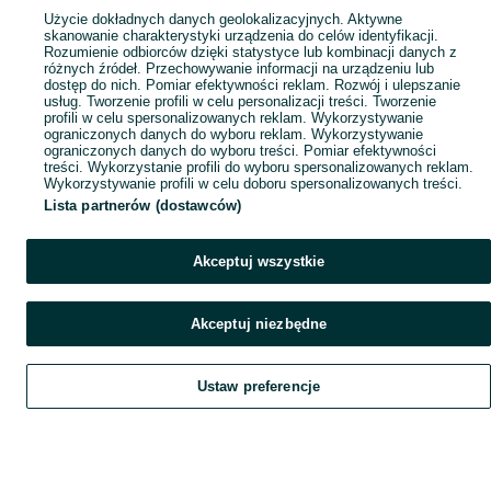
Usługi weterynaryjne
– obejmują podstawowe badania, szczepienia, 
Użycie dokładnych danych geolokalizacyjnych. Aktywne
Czym kierować się przy wyborze usług dla zwierz
skanowanie charakterystyki urządzenia do celów identyfikacji.
Rozumienie odbiorców dzięki statystyce lub kombinacji danych z
różnych źródeł. Przechowywanie informacji na urządzeniu lub
Wybór odpowiedniej usługi dla zwierzaka to klucz do jego zdrowia i dobreg
dostęp do nich. Pomiar efektywności reklam. Rozwój i ulepszanie
Ile kosztują usługi dla zwierząt?
usług. Tworzenie profili w celu personalizacji treści. Tworzenie
profili w celu spersonalizowanych reklam. Wykorzystywanie
ograniczonych danych do wyboru reklam. Wykorzystywanie
Ceny usług dla zwierząt mogą się różnić w zależności od ich zakresu, lokalizac
ograniczonych danych do wyboru treści. Pomiar efektywności
treści. Wykorzystanie profili do wyboru spersonalizowanych reklam.
strzyżenie psów to wydatek rzędu 70 – 150 zł,
szkolenie psa z trenerem kosztuje 100 – 200 zł za sesję,
Wykorzystywanie profili w celu doboru spersonalizowanych treści.
hotel dla zwierząt może kosztować około 40 zł za dobę.
Lista partnerów (dostawców)
Dzięki OLX możesz wygodnie porównać oferty różnych firm i znaleźć opcje i
Usługi dla zwierząt w Twojej okolicy!
Akceptuj wszystkie
Na platformie OLX czekają na Ciebie profesjonalne usługi dla zwierząt, świadc
Akceptuj niezbędne
Ustaw preferencje
Szukaj
Obserwujesz
Dodaj
Czat
Konto