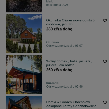
Marki
08 sierpnia 2026
Okuninka Oliwier nowe domki 5
osobowe, jacuzzi
280 zł/za dobę
Okuninka
Odświeżono dzisiaj o 06:07
Wolny domek , balia, jacuzzi ,
jeziora , dla rodzin
260 zł/za dobę
Kruklanki
Odświeżono dzisiaj o 05:46
Domki w Górach Chochołów
Zakopane Termy Chochołowskie