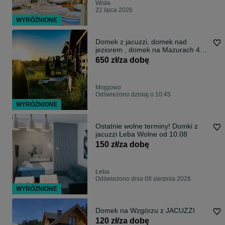
Wisła
22 lipca 2026
WYRÓŻNIONE
Domek z jacuzzi, domek nad
jeziorem , domek na Mazurach 4-6
os., nocleg Mrągowo, sauna,
650 zł/za dobę
jezioro 1,2km
Mrągowo
Odświeżono dzisiaj o 10:45
WYRÓŻNIONE
Ostatnie wolne terminy! Domki z
jacuzzi Łeba Wolne od 10.08
150 zł/za dobę
Łeba
Odświeżono dnia 08 sierpnia 2026
WYRÓŻNIONE
Domek na Wzgórzu z JACUZZI
120 zł/za dobę