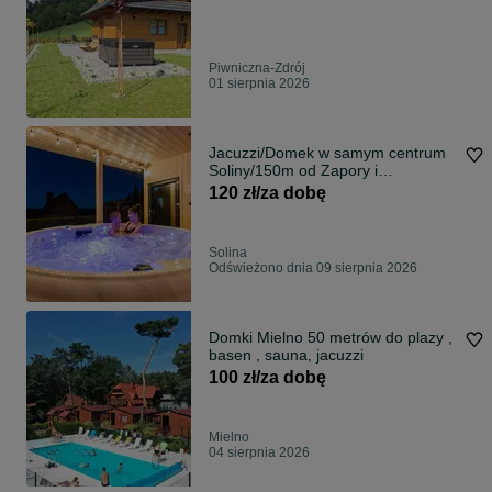
Piwniczna-Zdrój
01 sierpnia 2026
Jacuzzi/Domek w samym centrum
Soliny/150m od Zapory i
PKL/Kominek/Wiejski
120 zł/za dobę
Solina
Odświeżono dnia 09 sierpnia 2026
Domki Mielno 50 metrów do plazy ,
basen , sauna, jacuzzi
100 zł/za dobę
Mielno
04 sierpnia 2026