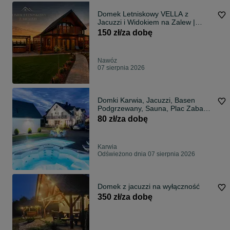
Domek Letniskowy VELLA z
Jacuzzi i Widokiem na Zalew |
Roztocze | Cisza, Relaks, Wieczory
150 zł/za dobę
Panieńskie
Nawóz
07 sierpnia 2026
Domki Karwia, Jacuzzi, Basen
Podgrzewany, Sauna, Plac Zabaw
z Dmuchańcami, Parking Grill -
80 zł/za dobę
Cichy Domek i Apartamenty
Noclegi i Pokoje Blisko Morza
Karwia
Odświeżono dnia 07 sierpnia 2026
Domek z jacuzzi na wyłączność
350 zł/za dobę