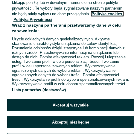
klikając poniżej lub w dowolnym momencie na stronie polityki
Mapa kategorii
Jednym z największych atutów tego rodzaju zakwaterowania jest możliwość rel
prywatności. Te wybory będą sygnalizowane naszym partnerom i
Mapa miejscowości
nie będą miały wpływu na dane przeglądania.
Polityka cookies,
Wiele domków z jacuzzi jest wyposażonych w nowoczesne udogodnienia, takie j
Polityka Prywatności
Mapa ministron
Gdzie najlepiej wynająć domek z jacuzzi?
Wraz z naszymi partnerami przetwarzamy dane w celu
Popularne wyszukiwania
zapewnienia:
Wybór lokalizacji na wynajem domku z jacuzzi zależy od tego, jaki rodzaj wyp
Użycie dokładnych danych geolokalizacyjnych. Aktywne
Domki z jacuzzi nad morzem
skanowanie charakterystyki urządzenia do celów identyfikacji.
Rozumienie odbiorców dzięki statystyce lub kombinacji danych z
Domki z jacuzzi nad morzem
to idealna propozycja dla miłośników plażowania
różnych źródeł. Przechowywanie informacji na urządzeniu lub
dostęp do nich. Pomiar efektywności reklam. Rozwój i ulepszanie
Domki z jacuzzi w górach
usług. Tworzenie profili w celu personalizacji treści. Tworzenie
profili w celu spersonalizowanych reklam. Wykorzystywanie
Dla osób szukających kontaktu z naturą i górskich widoków, domki z jacuzzi 
ograniczonych danych do wyboru reklam. Wykorzystywanie
ograniczonych danych do wyboru treści. Pomiar efektywności
Domki z jacuzzi nad jeziorem
treści. Wykorzystanie profili do wyboru spersonalizowanych reklam.
Wykorzystywanie profili w celu doboru spersonalizowanych treści.
Dla miłośników wodnych atrakcji i ciszy, domki nad jeziorem z jacuzzi to do
Lista partnerów (dostawców)
Domki z jacuzzi - oferta noclegowa
Oferta domków z jacuzzi w Polsce jest bardzo zróżnicowana, dzięki czemu każ
Akceptuj wszystkie
Wiele domków z jacuzzi oferuje dodatkowe udogodnienia, takie jak sauna, base
Niektóre domki z jacuzzi są dostępne przez cały rok, co pozwala cieszyć s
Akceptuj niezbędne
Ile kosztują domki z jacuzzi?