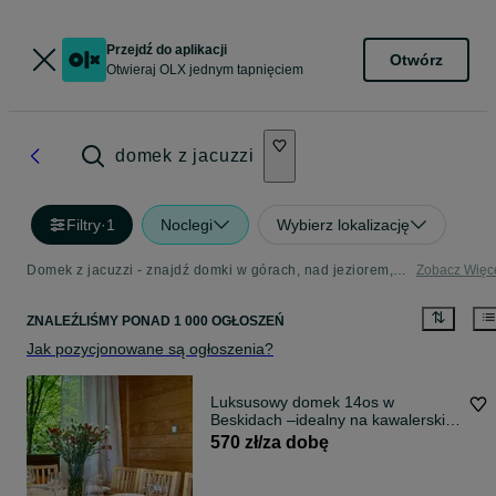
Przejdź do aplikacji
Otwórz
Otwieraj OLX jednym tapnięciem
domek z jacuzzi
Filtry
·
1
Noclegi
Wybierz lokalizację
Domek z jacuzzi - znajdź domki w górach, nad jeziorem, nad morzem
Zobacz Więc
ZNALEŹLIŚMY
PONAD
1 000 OGŁOSZEŃ
Jak pozycjonowane są ogłoszenia?
Luksusowy domek 14os w
Beskidach –idealny na kawalerskie
100-160zł/os Domki premium na
570 zł/za dobę
kawalerski nad jeziorem, jacuzzi,
sauna i widoki na góry