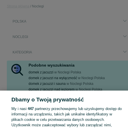
Strona główna
Noclegi
POLSKA
NOCLEGI
KATEGORIA
Podobne wyszukiwania
domek z jacuzzi
w
Noclegi Polska
domek z jacuzzi na wyłączność
w
Noclegi Polska
domek z jacuzzi i sauna
w
Noclegi Polska
domek z jacuzzi nad jeziorem
w
Noclegi Polska
domek z jacuzzi nad morzem
w
Noclegi Polska
Dbamy o Twoją prywatność
Zobacz Więcej
My i nasi
447
partnerzy przechowujemy lub uzyskujemy dostęp do
informacji na urządzeniu, takich jak unikalne identyfikatory w
Domki z jacuzzi - dlaczego to doskonała forma 
Zobacz Więc
plikach cookie w celu przetwarzania danych osobowych.
Użytkownik może zaakceptować wybory lub zarządzać nimi,
Domki z jacuzzi to coraz bardziej popularna forma wypoczynku, która oferuje