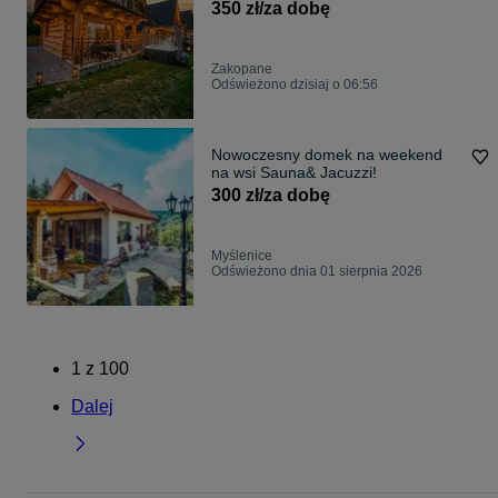
możliwość balia jacuzzi, weekend,
350 zł/za dobę
basen, noclegi zakopane , noclegi
Chochołów
Zakopane
Odświeżono dzisiaj o 06:56
Nowoczesny domek na weekend
na wsi Sauna& Jacuzzi!
300 zł/za dobę
Myślenice
Odświeżono dnia 01 sierpnia 2026
1
z
100
Dalej