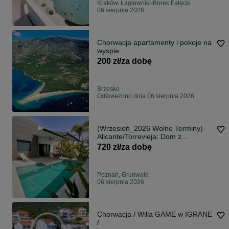
Kraków, Łagiewniki-Borek Fałęcki
06 sierpnia 2026
Chorwacja apartamenty i pokoje na
wyspie
200 zł/za dobę
Brzesko
Odświeżono dnia 06 sierpnia 2026
(Wrzesień_2026 Wolne Terminy)
Alicante/Torrevieja: Dom z
prywatnym basenem 450m do
720 zł/za dobę
plaży
Poznań, Grunwald
06 sierpnia 2026
Chorwacja / Willa GAME w IGRANE
/