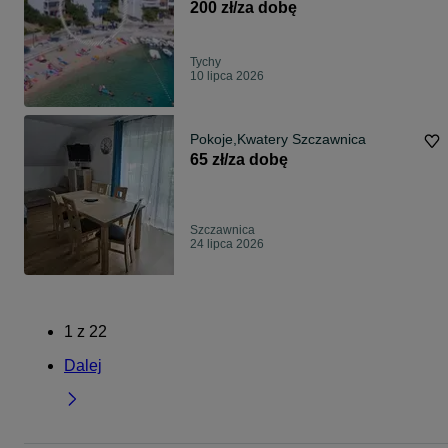
200 zł/za dobę
Tychy
10 lipca 2026
Pokoje,Kwatery Szczawnica
65 zł/za dobę
Szczawnica
24 lipca 2026
1
z
22
Dalej