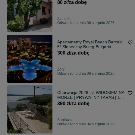
80 zł/za dobę
Zamość
Odświeżono dnia 06 sierpnia 2026
Apartamenty Royal Beach Barcelo
5* Słoneczny Brzeg Bułgaria
300 zł/za dobę
Żory
Odświeżono dnia 06 sierpnia 2026
Chorwacja 2026 | Z WIDOKIEM NA
MORZE | PRYWATNY TARAS | 190
m do morza
390 zł/za dobę
Soblówka
Odświeżono dnia 06 sierpnia 2026