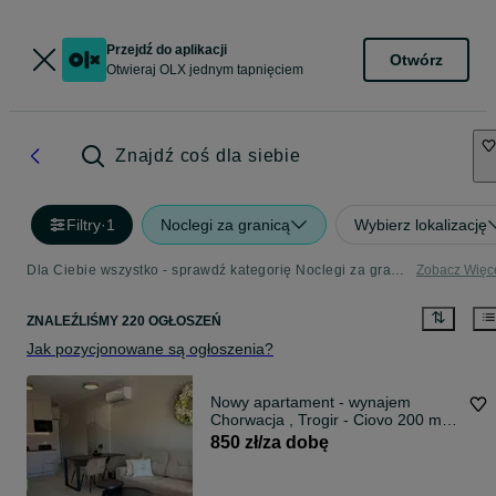
Przejdź do aplikacji
Otwórz
Otwieraj OLX jednym tapnięciem
Znajdź coś dla siebie
Filtry
·
1
Noclegi za granicą
Wybierz lokalizację
Dla Ciebie wszystko - sprawdź kategorię Noclegi za granicą
Zobacz Więc
ZNALEŹLIŚMY 220 OGŁOSZEŃ
Jak pozycjonowane są ogłoszenia?
Nowy apartament - wynajem
Chorwacja , Trogir - Ciovo 200 m
do morza
850 zł/za dobę