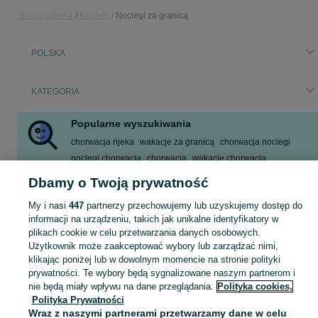
Strona główna
Noclegi
Noclegi za granicą
POLSKA
KATEGORIA
Popularne wyszukiwania
chorwacja rijeka
wakacje za granicą
chorwacja noclegi
noclegi chorwacja
chorwacja
wakacje chorwacja
chorwacja apartamenty
apartamenty chorwacja
Dbamy o Twoją prywatność
Zobacz Więcej
My i nasi
447
partnerzy przechowujemy lub uzyskujemy dostęp do
informacji na urządzeniu, takich jak unikalne identyfikatory w
plikach cookie w celu przetwarzania danych osobowych.
Skorzystaj z największego serwisu ogłoszeniowego w Polsce. Kupuj to, czego pragniesz i sprzedawaj to, czego już nie potrzebujesz w kategorii Noclegi za granicą!
Zobacz Więc
Użytkownik może zaakceptować wybory lub zarządzać nimi,
klikając poniżej lub w dowolnym momencie na stronie polityki
Mapa kategorii
prywatności. Te wybory będą sygnalizowane naszym partnerom i
Mapa miejscowości
nie będą miały wpływu na dane przeglądania.
Polityka cookies,
Polityka Prywatności
Mapa ministron
Wraz z naszymi partnerami przetwarzamy dane w celu