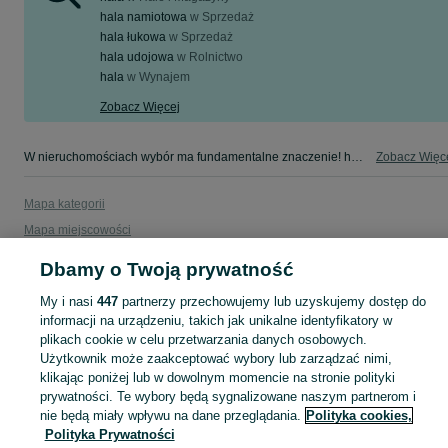
hala namiotowa
w
Sprzedaż
hala łukowa
w
Sprzedaż
hala udojowa
w
Rolnictwo
hala
w
Wynajem
Zobacz Więcej
W nieruchomościach wybór ma fundamentalne znaczenie! hala w Twojej okolicy - tylko w kategorii Nieruchomości na OLX!
Zobacz Więc
Mapa kategorii
Mapa miejscowości
Mapa ministron
Dbamy o Twoją prywatność
Popularne wyszukiwania
My i nasi
447
partnerzy przechowujemy lub uzyskujemy dostęp do
informacji na urządzeniu, takich jak unikalne identyfikatory w
plikach cookie w celu przetwarzania danych osobowych.
Użytkownik może zaakceptować wybory lub zarządzać nimi,
klikając poniżej lub w dowolnym momencie na stronie polityki
prywatności. Te wybory będą sygnalizowane naszym partnerom i
nie będą miały wpływu na dane przeglądania.
Polityka cookies,
Polityka Prywatności