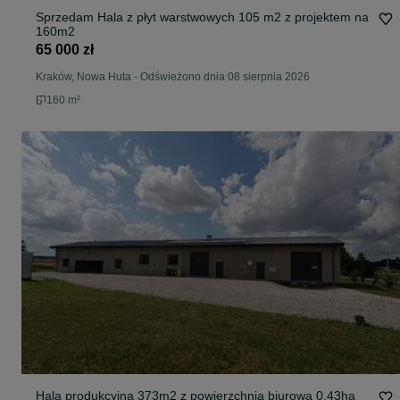
Sprzedam Hala z płyt warstwowych 105 m2 z projektem na
160m2
65 000 zł
Kraków, Nowa Huta
-
Odświeżono dnia 08 sierpnia 2026
160 m²
Hala produkcyjna 373m2 z powierzchnią biurową 0,43ha