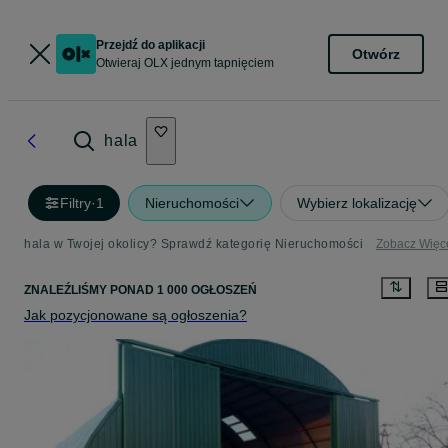
Przejdź do aplikacji
Otwórz
Otwieraj OLX jednym tapnięciem
hala
Filtry
·
1
Nieruchomości
Wybierz lokalizację
hala w Twojej okolicy? Sprawdź kategorię Nieruchomości
Zobacz Więc
ZNALEŹLIŚMY
PONAD
1 000 OGŁOSZEŃ
Jak pozycjonowane są ogłoszenia?