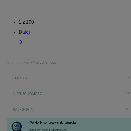
1
z
100
Dalej
Strona główna
Nieruchomości
POLSKA
NIERUCHOMOŚCI
KATEGORIA
Podobne wyszukiwania
hala
w
Hale i Magazyny