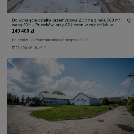
Do wynajęcia działka przemysłowa 2,34 ha z halą 600 m² i
wagą 60 t – Pruszków, przy A2 | teren w całości lub w
części | 6 zł/m²
140 400 zł
Pruszków
-
Odświeżono dnia 08 sierpnia 2026
23 400 m² - 6 zł/m²