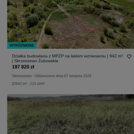
WYRÓŻNIONE
Działka budowlana z MPZP na lekkim wzniesieniu | 942 m²
| Skrzeszewo Żukowskie
197 820 zł
Skrzeszewo
-
Odświeżono dnia 07 sierpnia 2026
942 m² - 210 zł/m²