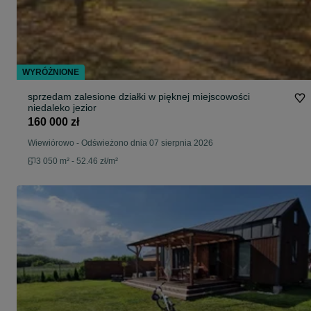
WYRÓŻNIONE
sprzedam zalesione działki w pięknej miejscowości
niedaleko jezior
160 000 zł
Wiewiórowo
-
Odświeżono dnia 07 sierpnia 2026
3 050 m² - 52.46 zł/m²