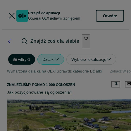
Przejdź do aplikacji
Otwórz
Otwieraj OLX jednym tapnięciem
Znajdź coś dla siebie
Filtry
·
1
Działki
Wybierz lokalizację
Wymarzona działka na OLX! Sprawdź kategorię Działki
Zobacz Więc
ZNALEŹLIŚMY
PONAD
1 000 OGŁOSZEŃ
Jak pozycjonowane są ogłoszenia?