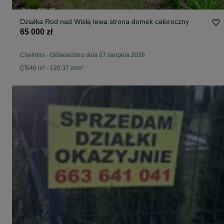
Działka Rod nad Wisłą lewa strona domek całoroczny
65 000 zł
Chełmno
-
Odświeżono dnia 07 sierpnia 2026
540 m² - 120.37 zł/m²