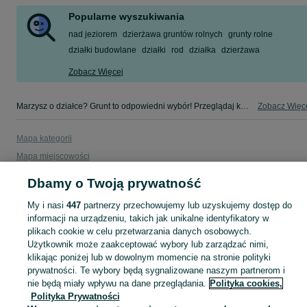
Popularne wyszukiwania
nad jeziorem
dzierżawa gruntów rolnych
grunty rolne
działki budowlane
działki
rod
działka
dzierżawa
Zobacz Więcej
Marzysz o działce? Grunt to odpowiedni wybór! Przeglądaj kategorię Działki na OLX i znajdź wymarzone miejsce dla siebie!
Zobacz Więc
Mapa kategorii
Mapa miejscowości
Mapa ministron
Dbamy o Twoją prywatność
Popularne wyszukiwania
My i nasi
447
partnerzy przechowujemy lub uzyskujemy dostęp do
informacji na urządzeniu, takich jak unikalne identyfikatory w
plikach cookie w celu przetwarzania danych osobowych.
Użytkownik może zaakceptować wybory lub zarządzać nimi,
klikając poniżej lub w dowolnym momencie na stronie polityki
prywatności. Te wybory będą sygnalizowane naszym partnerom i
nie będą miały wpływu na dane przeglądania.
Polityka cookies,
Polityka Prywatności