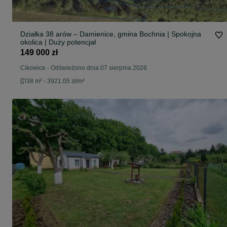
Działka 38 arów – Damienice, gmina Bochnia | Spokojna
okolica | Duży potencjał
149 000 zł
Cikowice
-
Odświeżono dnia 07 sierpnia 2026
38 m² - 3921.05 zł/m²