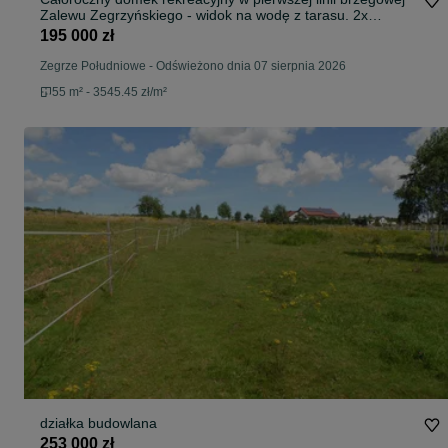
Zalewu Zegrzyńskiego - widok na wodę z tarasu. 2x
Łazienka, Kuchnia, Salon , Taras, 2 pokoje
195 000 zł
Zegrze Południowe
-
Odświeżono dnia 07 sierpnia 2026
55 m² - 3545.45 zł/m²
działka budowlana
253 000 zł