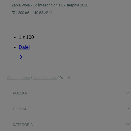
Żabia Wola
-
Odświeżono dnia 07 sierpnia 2026
1 200 m² - 140.83 zł/m²
1
z
100
Dalej
Strona główna
Nieruchomości
Działki
POLSKA
DZIAŁKI
KATEGORIA