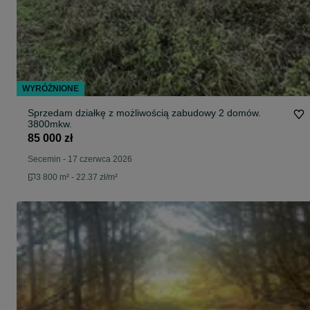
WYRÓŻNIONE
Sprzedam działkę z możliwością zabudowy 2 domów.
3800mkw.
85 000 zł
Secemin
-
17 czerwca 2026
3 800 m² - 22.37 zł/m²