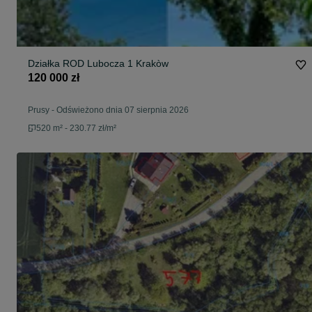
Działka ROD Lubocza 1 Krakòw
120 000 zł
Prusy
-
Odświeżono dnia 07 sierpnia 2026
520 m² - 230.77 zł/m²