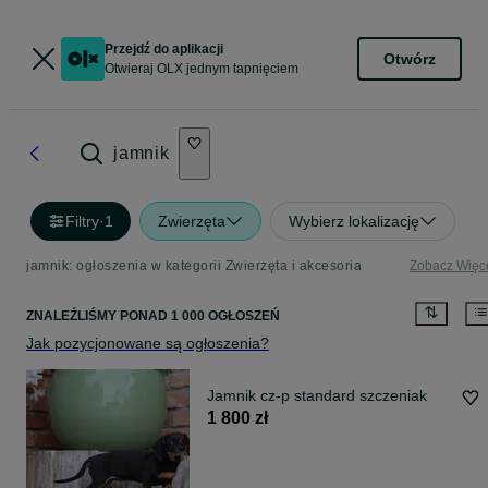
Przejdź do aplikacji
Otwórz
Otwieraj OLX jednym tapnięciem
jamnik
Filtry
·
1
Zwierzęta
Wybierz lokalizację
jamnik: ogłoszenia w kategorii Zwierzęta i akcesoria
Zobacz Więc
ZNALEŹLIŚMY
PONAD
1 000 OGŁOSZEŃ
Jak pozycjonowane są ogłoszenia?
Jamnik cz-p standard szczeniak
1 800 zł