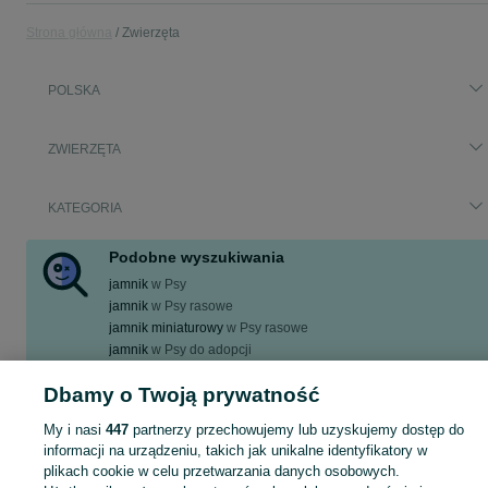
Strona główna
Zwierzęta
POLSKA
ZWIERZĘTA
KATEGORIA
Podobne wyszukiwania
jamnik
w
Psy
jamnik
w
Psy rasowe
jamnik miniaturowy
w
Psy rasowe
jamnik
w
Psy do adopcji
jamnik szorstkowłosy
w
Psy
Dbamy o Twoją prywatność
Zobacz Więcej
My i nasi
447
partnerzy przechowujemy lub uzyskujemy dostęp do
informacji na urządzeniu, takich jak unikalne identyfikatory w
Zobacz Więc
Aktualne ogłoszenia w całej Polsce: jamnik ▶️ sprawdź oferty w kategorii Zwierzęta i akcesoria ☝ Kupuj i sprzedawaj z zyskiem na OLX.pl!
plikach cookie w celu przetwarzania danych osobowych.