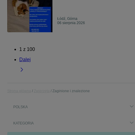
Łódź, Górna
06 sierpnia 2026
1
z
100
Dalej
Strona główna
Zwierzęta
Zaginione i znalezione
POLSKA
KATEGORIA