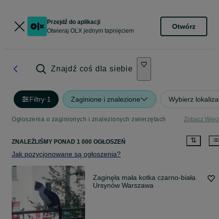
Przejdź do aplikacji
Otwórz
Otwieraj OLX jednym tapnięciem
Znajdź coś dla siebie
Filtry
·
1
Zaginione i znalezione
Wybierz lokaliza
Ogłoszenia o zaginionych i znalezionych zwierzętach
Zobacz Więc
ZNALEŹLIŚMY
PONAD
1 000 OGŁOSZEŃ
Jak pozycjonowane są ogłoszenia?
Zaginęła mała kotka czarno-biała
Ursynów Warszawa