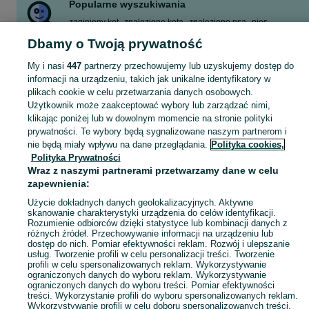
Popularne wyszukiwania
zaginiony kot
znaleziono kota
znaleziono psa
pies
znaleziono
zaginął kot
zaginął pies
zaginął
Dbamy o Twoją prywatność
Zobacz Więcej
My i nasi
447
partnerzy przechowujemy lub uzyskujemy dostęp do
informacji na urządzeniu, takich jak unikalne identyfikatory w
plikach cookie w celu przetwarzania danych osobowych.
Zobacz Więc
Sprawdź najnowsze ogłoszenia o zagubionych i znalezionych zwierzętach w Polsce ▶️ Psy, koty i inne ☝ Pomóż pupilom bezpiecznie wrócić do domu na OLX.pl!
Użytkownik może zaakceptować wybory lub zarządzać nimi,
klikając poniżej lub w dowolnym momencie na stronie polityki
prywatności. Te wybory będą sygnalizowane naszym partnerom i
Mapa kategorii
nie będą miały wpływu na dane przeglądania.
Polityka cookies,
Mapa miejscowości
Polityka Prywatności
Mapa ministron
Wraz z naszymi partnerami przetwarzamy dane w celu
zapewnienia:
Popularne wyszukiwania
Użycie dokładnych danych geolokalizacyjnych. Aktywne
skanowanie charakterystyki urządzenia do celów identyfikacji.
Rozumienie odbiorców dzięki statystyce lub kombinacji danych z
różnych źródeł. Przechowywanie informacji na urządzeniu lub
dostęp do nich. Pomiar efektywności reklam. Rozwój i ulepszanie
usług. Tworzenie profili w celu personalizacji treści. Tworzenie
profili w celu spersonalizowanych reklam. Wykorzystywanie
ograniczonych danych do wyboru reklam. Wykorzystywanie
ograniczonych danych do wyboru treści. Pomiar efektywności
treści. Wykorzystanie profili do wyboru spersonalizowanych reklam.
Wykorzystywanie profili w celu doboru spersonalizowanych treści.