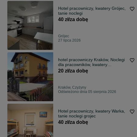
Hotel pracowniczy, kwatery Grójec,
tanie noclegi
40 zł/za dobę
Grójec
27 lipca 2026
hotel pracowniczy Kraków, Noclegi
dla pracowników, kwatery
pracownicze
20 zł/za dobę
Kraków, Czyżyny
Odświeżono dnia 05 sierpnia 2026
Hotel pracowniczy, kwatery Warka,
tanie noclegi grojec
40 zł/za dobę