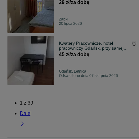
wynajem Ząbki
29 zł/za dobę
Ząbki
20 lipca 2026
Kwatery Pracownicze, hotel
pracowniczy Gdańsk, przy samej
STOCZNI!!!
45 zł/za dobę
Gdańsk, Letnica
Odświeżono dnia 07 sierpnia 2026
1
z
39
Dalej