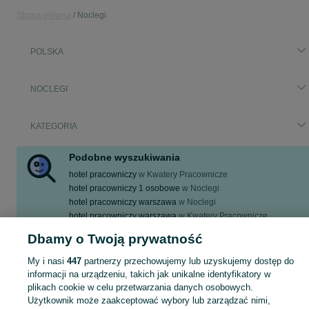
Strona główna
Noclegi
POLSKA
NOCLEGI
KATEGORIA
Podobne wyszukiwania
hotel pracowniczy
w
Kwatery Pracownicze
hotel pracowniczy 1 osobowe
w
Noclegi
hotel pracowniczy warszawa
w
Noclegi
hotel pracowniczy warszawa
w
Kwatery Pracownicze
hotel pracowniczy 1 osobowe
w
Kwatery Pracownicze
Dbamy o Twoją prywatność
Zobacz Więcej
My i nasi
447
partnerzy przechowujemy lub uzyskujemy dostęp do
informacji na urządzeniu, takich jak unikalne identyfikatory w
Zasłużony urlop spędzaj na przyjemnościach! Przeglądaj kategorię Noclegi na OLX i znajdź idealne miejsce na wypoczynek!
Zobacz Więc
plikach cookie w celu przetwarzania danych osobowych.
Użytkownik może zaakceptować wybory lub zarządzać nimi,