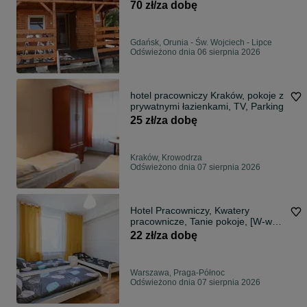
70 zł/za dobę
Gdańsk, Orunia - Św. Wojciech - Lipce
Odświeżono dnia 06 sierpnia 2026
hotel pracowniczy Kraków, pokoje z
prywatnymi łazienkami, TV, Parking
25 zł/za dobę
Kraków, Krowodrza
Odświeżono dnia 07 sierpnia 2026
Hotel Pracowniczy, Kwatery
pracownicze, Tanie pokoje, [W-wa
Praga Płn]
22 zł/za dobę
Warszawa, Praga-Północ
Odświeżono dnia 07 sierpnia 2026