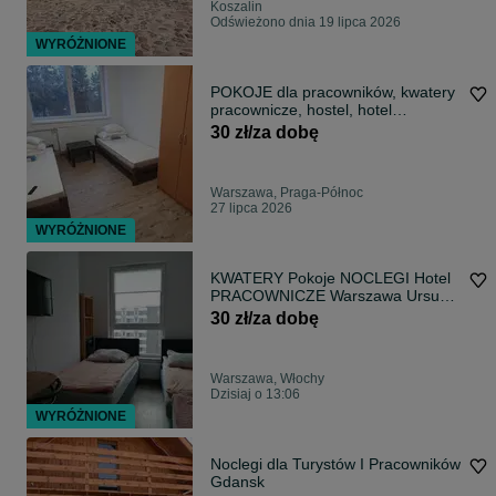
Koszalin
Odświeżono dnia 19 lipca 2026
WYRÓŻNIONE
POKOJE dla pracowników, kwatery
pracownicze, hostel, hotel
robotniczy
30 zł/za dobę
Warszawa, Praga-Północ
27 lipca 2026
WYRÓŻNIONE
KWATERY Pokoje NOCLEGI Hotel
PRACOWNICZE Warszawa Ursus i
Włochy
30 zł/za dobę
Warszawa, Włochy
Dzisiaj o 13:06
WYRÓŻNIONE
Noclegi dla Turystów I Pracowników
Gdansk