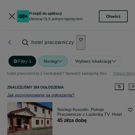
Przejdź do aplikacji
Otwórz
Otwieraj OLX jednym tapnięciem
hotel pracowniczy
Filtry
·
1
Noclegi
Wybierz lokalizację
hotel pracowniczy z noclegiem? Sprawdź kategorię Noclegi | OLX
Zobacz Więc
ZNALEŹLIŚMY 384 OGŁOSZENIA
Jak pozycjonowane są ogłoszenia?
Noclegi Koszalin. Pokoje
Pracownicze z Łazienką TV. Hotel
45 zł/za dobę