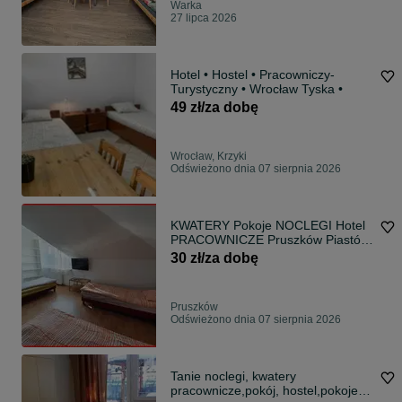
Warka
27 lipca 2026
Hotel • Hostel • Pracowniczy-
Turystyczny • Wrocław Tyska •
49 zł/za dobę
Wrocław, Krzyki
Odświeżono dnia 07 sierpnia 2026
KWATERY Pokoje NOCLEGI Hotel
PRACOWNICZE Pruszków Piastów
Reguły
30 zł/za dobę
Pruszków
Odświeżono dnia 07 sierpnia 2026
Tanie noclegi, kwatery
pracownicze,pokój, hostel,pokoje,