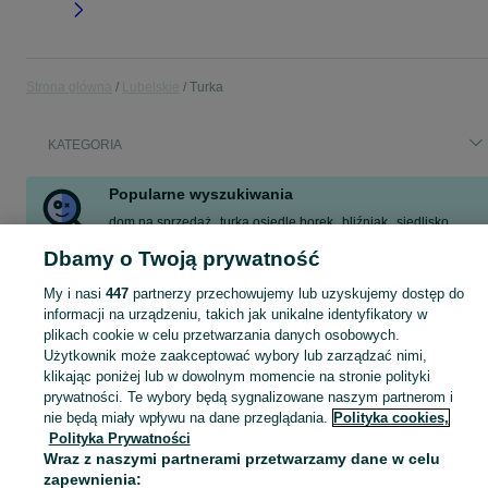
Strona główna
Lubelskie
Turka
KATEGORIA
Popularne wyszukiwania
dom na sprzedaż
turka osiedle borek
bliźniak
siedlisko
kanapa oliwkowa narożna
działka
lokal wynajem
sejf s1
Dbamy o Twoją prywatność
Zobacz Więcej
My i nasi
447
partnerzy przechowujemy lub uzyskujemy dostęp do
informacji na urządzeniu, takich jak unikalne identyfikatory w
plikach cookie w celu przetwarzania danych osobowych.
Skorzystaj z największego serwisu ogłoszeniowego - Turka i okolice! Kupuj to, czego pragniesz i sprzedawaj to, czego już nie potrzebujesz!
Zobacz Więc
Użytkownik może zaakceptować wybory lub zarządzać nimi,
klikając poniżej lub w dowolnym momencie na stronie polityki
Mapa kategorii
prywatności. Te wybory będą sygnalizowane naszym partnerom i
Mapa miejscowości
nie będą miały wpływu na dane przeglądania.
Polityka cookies,
Polityka Prywatności
Mapa ministron
Wraz z naszymi partnerami przetwarzamy dane w celu
Popularne wyszukiwania
zapewnienia: