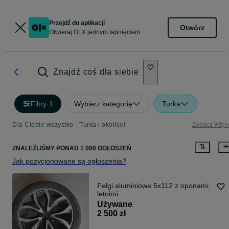
Przejdź do aplikacji
Otwórz
Otwieraj OLX jednym tapnięciem
Znajdź coś dla siebie
Filtry
·
1
Wybierz kategorię
Turka
Dla Ciebie wszystko - Turka i okolice!
Zobacz Więc
ZNALEŹLIŚMY
PONAD
1 000 OGŁOSZEŃ
Jak pozycjonowane są ogłoszenia?
Felgi aluminiowe 5x112 z oponami
letnimi
Używane
2 500 zł