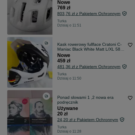
56-61cm
Nowe
769 zł
803,76 zł z Pakietem Ochronnym
Turka
Dzisiaj o 11:51
Kask rowerowy fullface Cratoni C-
Maniac Black White Matt L/XL 58-
61cm
Nowe
459 zł
481,36 zł z Pakietem Ochronnym
Turka
Dzisiaj o 11:50
Ponad slowami 1 ,2 nowa era
podręcznik
Używane
20 zł
24,20 zł z Pakietem Ochronnym
Turka
Dzisiaj o 11:28