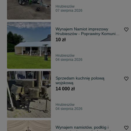
Hrubieszów
07 sierpnia 2026
Wynajem Namiot imprezowy
Hrubieszów - Poprawiny Komunie
Chrzciny Urodz
10 zł
Hrubieszów
04 sierpnia 2026
Sprzedam kuchnię polową
wojskową
14 000 zł
Hrubieszów
04 sierpnia 2026
Wynajem namiotów, podłóg i