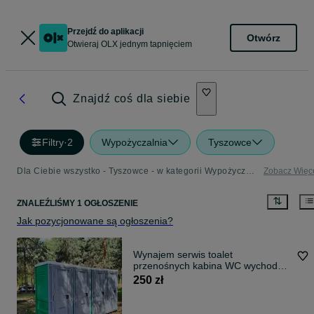
Przejdź do aplikacji
Otwórz
Otwieraj OLX jednym tapnięciem
Znajdź coś dla siebie
Filtry
·
2
Wypożyczalnia
Tyszowce
Dla Ciebie wszystko - Tyszowce - w kategorii Wypożyczalnia
Zobacz Więc
ZNALEŹLIŚMY 1 OGŁOSZENIE
Jak pozycjonowane są ogłoszenia?
Wynajem serwis toalet
przenośnych kabina WC wychodek
toaleta
250 zł