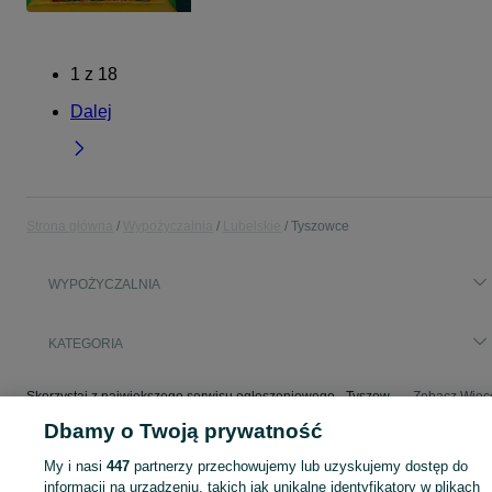
1
z
18
Dalej
Strona główna
Wypożyczalnia
Lubelskie
Tyszowce
WYPOŻYCZALNIA
KATEGORIA
Skorzystaj z największego serwisu ogłoszeniowego - Tyszowce i okolice! - kupuj lub sprzedawaj jeszcze wygodniej w kategorii Wypożyczalnia!
Zobacz Więc
Dbamy o Twoją prywatność
Mapa kategorii
My i nasi
447
partnerzy przechowujemy lub uzyskujemy dostęp do
Mapa miejscowości
informacji na urządzeniu, takich jak unikalne identyfikatory w plikach