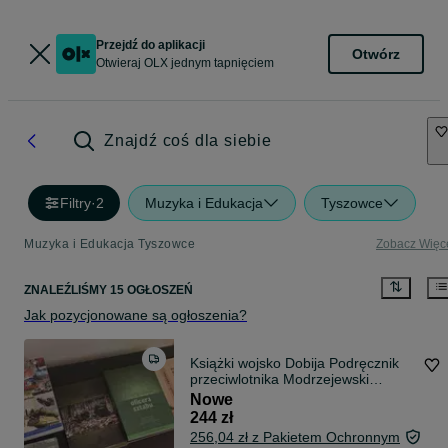
Przejdź do aplikacji
Otwórz
Otwieraj OLX jednym tapnięciem
Znajdź coś dla siebie
Filtry
·
2
Muzyka i Edukacja
Tyszowce
Muzyka i Edukacja Tyszowce
Zobacz Więc
ZNALEŹLIŚMY 15 OGŁOSZEŃ
Jak pozycjonowane są ogłoszenia?
Książki wojsko Dobija Podręcznik
przeciwlotnika Modrzejewski
Podstawy rozpoznania Podręcznik
Nowe
oficera sztabu Podstawy działań
244 zł
taktycznych Elak bryk
256,04 zł z Pakietem Ochronnym