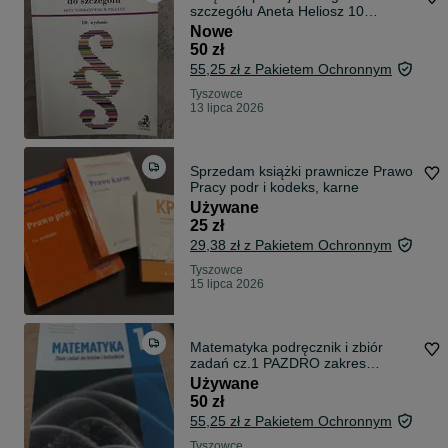
szczegółu Aneta Heliosz 10
wydanie 2019
Nowe
50 zł
55,25 zł z Pakietem Ochronnym
Tyszowce
13 lipca 2026
Sprzedam książki prawnicze Prawo
Pracy podr i kodeks, karne
Używane
25 zł
29,38 zł z Pakietem Ochronnym
Tyszowce
15 lipca 2026
Matematyka podręcznik i zbiór
zadań cz.1 PAZDRO zakres
rozszerzony dla liceów i techników
Używane
50 zł
55,25 zł z Pakietem Ochronnym
Tyszowce