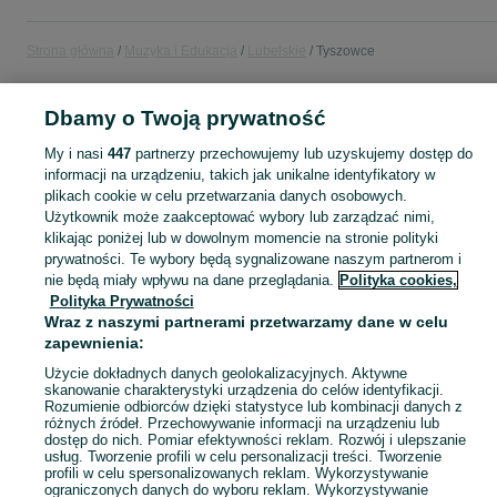
Strona główna
Muzyka i Edukacja
Lubelskie
Tyszowce
MUZYKA I EDUKACJA
Dbamy o Twoją prywatność
My i nasi
447
partnerzy przechowujemy lub uzyskujemy dostęp do
KATEGORIA
informacji na urządzeniu, takich jak unikalne identyfikatory w
plikach cookie w celu przetwarzania danych osobowych.
Użytkownik może zaakceptować wybory lub zarządzać nimi,
Zobacz Więc
Sprzedaż towarów dla relaksu, twórczości i nauki Tyszowce ▶️ Nowe i używane instrumenty, książki, filmy i inne ✌ Kupuj i sprzedawaj na OLX.pl!
klikając poniżej lub w dowolnym momencie na stronie polityki
prywatności. Te wybory będą sygnalizowane naszym partnerom i
nie będą miały wpływu na dane przeglądania.
Polityka cookies,
Mapa kategorii
Polityka Prywatności
Mapa miejscowości
Wraz z naszymi partnerami przetwarzamy dane w celu
Mapa ministron
zapewnienia:
Popularne wyszukiwania
Użycie dokładnych danych geolokalizacyjnych. Aktywne
skanowanie charakterystyki urządzenia do celów identyfikacji.
Rozumienie odbiorców dzięki statystyce lub kombinacji danych z
różnych źródeł. Przechowywanie informacji na urządzeniu lub
dostęp do nich. Pomiar efektywności reklam. Rozwój i ulepszanie
usług. Tworzenie profili w celu personalizacji treści. Tworzenie
profili w celu spersonalizowanych reklam. Wykorzystywanie
ograniczonych danych do wyboru reklam. Wykorzystywanie