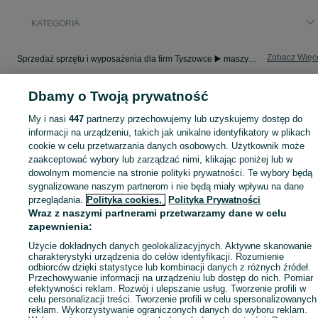
KATEGORIA
Zobacz Więc
Sprzedaż sprzętu i wyposażenia dla firm Tyszowce ▶️ maszyny, biuro i inne ✅ Nowe i używane w atrakcyjnych cenach ✌ Sprawdź oferty na OLX.pl!
Dbamy o Twoją prywatność
Mapa kategorii
Mapa miejscowości
My i nasi
447
partnerzy przechowujemy lub uzyskujemy dostęp do
informacji na urządzeniu, takich jak unikalne identyfikatory w plikach
Mapa ministron
cookie w celu przetwarzania danych osobowych. Użytkownik może
Popularne wyszukiwania
zaakceptować wybory lub zarządzać nimi, klikając poniżej lub w
dowolnym momencie na stronie polityki prywatności. Te wybory będą
sygnalizowane naszym partnerom i nie będą miały wpływu na dane
przeglądania.
Polityka cookies,
Polityka Prywatności
Wraz z naszymi partnerami przetwarzamy dane w celu
zapewnienia:
Użycie dokładnych danych geolokalizacyjnych. Aktywne skanowanie
charakterystyki urządzenia do celów identyfikacji. Rozumienie
odbiorców dzięki statystyce lub kombinacji danych z różnych źródeł.
Przechowywanie informacji na urządzeniu lub dostęp do nich. Pomiar
efektywności reklam. Rozwój i ulepszanie usług. Tworzenie profili w
celu personalizacji treści. Tworzenie profili w celu spersonalizowanych
reklam. Wykorzystywanie ograniczonych danych do wyboru reklam.