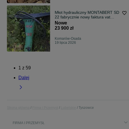
Młot hydrauliczny MONTABERT SD
22 fabrycznie nowy faktura vat
bobcat
Nowe
23 900 zł
Komarów-Osada
19 lipca 2026
1
z
59
Dalej
Strona główna
Firma i Przemysł
Lubelskie
Tyszowce
FIRMA I PRZEMYSŁ