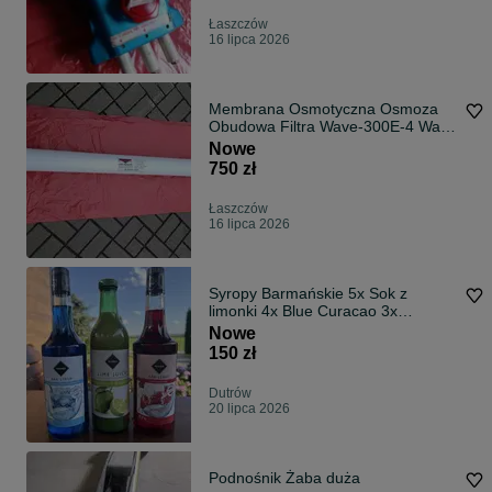
Łaszczów
16 lipca 2026
Membrana Osmotyczna Osmoza
Obudowa Filtra Wave-300E-4 Wave
Cyber
Nowe
750 zł
Łaszczów
16 lipca 2026
Syropy Barmańskie 5x Sok z
limonki 4x Blue Curacao 3x
Grenadine
Nowe
150 zł
Dutrów
20 lipca 2026
Podnośnik Żaba duża