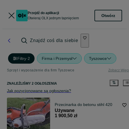
Przejdź do aplikacji
Otwórz
Otwieraj OLX jednym tapnięciem
Znajdź coś dla siebie
Filtry
·
2
Firma i Przemysł
Tyszowce
Sprzęt i wyposażenie dla firm Tyszowce
Zobacz Więc
ZNALEŹLIŚMY 2 OGŁOSZENIA
Jak pozycjonowane są ogłoszenia?
Przecinarka do betonu stihl 420
Używane
1 900,50 zł