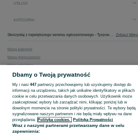
USŁUGI
KATEGORIA
Skorzystaj z największego serwisu ogłoszeniowego - Tyszowce i okolice! - kupuj lub sprzedawaj jeszcze wygodniej w kategorii Usługi!
Zobacz Więc
Mapa kategorii
Mapa miejscowości
Mapa ministron
Popularne wyszukiwania
Dbamy o Twoją prywatność
My i nasi
447
partnerzy przechowujemy lub uzyskujemy dostęp do
informacji na urządzeniu, takich jak unikalne identyfikatory w plikach
cookie w celu przetwarzania danych osobowych. Użytkownik może
zaakceptować wybory lub zarządzać nimi, klikając poniżej lub w
dowolnym momencie na stronie polityki prywatności. Te wybory będą
sygnalizowane naszym partnerom i nie będą miały wpływu na dane
przeglądania.
Polityka cookies,
Polityka Prywatności
Wraz z naszymi partnerami przetwarzamy dane w celu
zapewnienia: