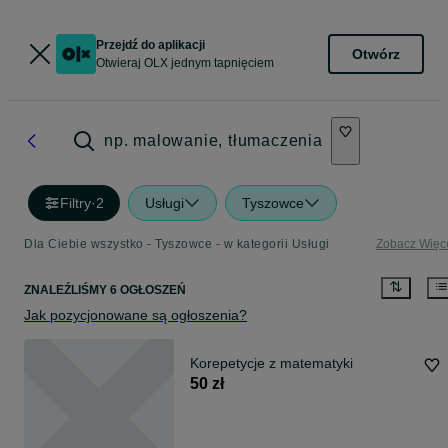
Przejdź do aplikacji
Otwórz
Otwieraj OLX jednym tapnięciem
np. malowanie, tłumaczenia
Filtry
·
2
Usługi
Tyszowce
Dla Ciebie wszystko - Tyszowce - w kategorii Usługi
Zobacz Więc
ZNALEŹLIŚMY 6 OGŁOSZEŃ
Jak pozycjonowane są ogłoszenia?
Korepetycje z matematyki
50 zł