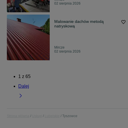
02 sierpnia 2026
Malowanie dachów metodą
natryskową
Mircze
02 sierpnia 2026
1
z
65
Dalej
Strona główna
Usługi
Lubelskie
Tyszowce