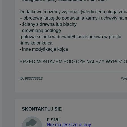
Dodatkowo możemy wykonać (wtedy cena ulega zmia
-- obrotową furtkę do podawania karmy i uchwyty na 
- ściany z drewna lub blachy
- drewnianą podłogę
-połowa ścianki w drewnie/blasze połowa w profilu
-inny kolor kojca
- inne modyfikacje kojca
PRZED MONTAŻEM PODŁOŻE NALEŻY WYPOZI
ID:
983773313
Wyś
SKONTAKTUJ SIĘ
r-stal
Nie ma jeszcze oceny