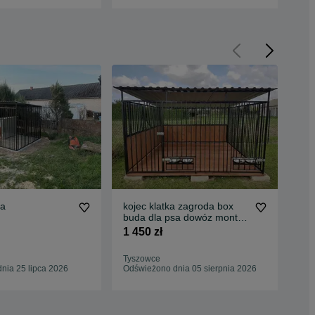
sa
kojec klatka zagroda box
Koj
buda dla psa dowóz montaż
Szy
szybka realizacja
2m 
1 450 zł
1 4
Tyszowce
Łab
nia 25 lipca 2026
Odświeżono dnia 05 sierpnia 2026
Odś