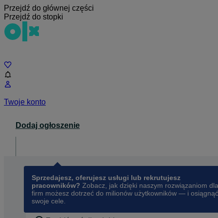
Przejdź do głównej części
Przejdź do stopki
Czat
Twoje konto
Dodaj ogłoszenie
Dla biznesu
opens in a new tab
Sprzedajesz, oferujesz usługi lub rekrutujesz
pracowników?
Zobacz, jak dzięki naszym rozwiązaniom dl
firm możesz dotrzeć do milionów użytkowników — i osiągną
swoje cele.