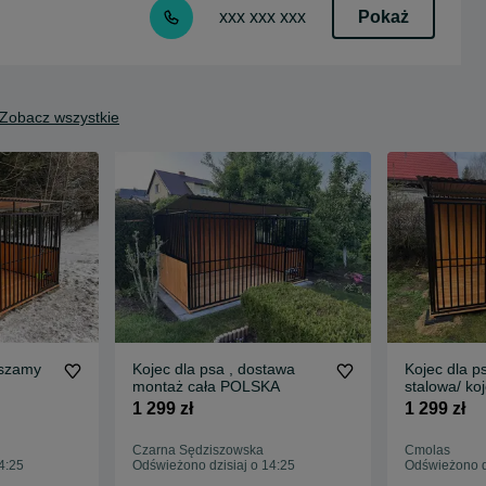
Pokaż
xxx xxx xxx
Zobacz wszystkie
aszamy
Kojec dla psa , dostawa
Kojec dla p
montaż cała POLSKA
stalowa/ ko
1 299 zł
1 299 zł
Czarna Sędziszowska
Cmolas
4:25
Odświeżono dzisiaj o 14:25
Odświeżono dz