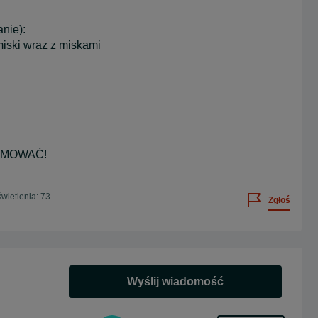
nie):
miski wraz z miskami
OMOWAĆ!
wietlenia: 73
Zgłoś
Wyślij wiadomość