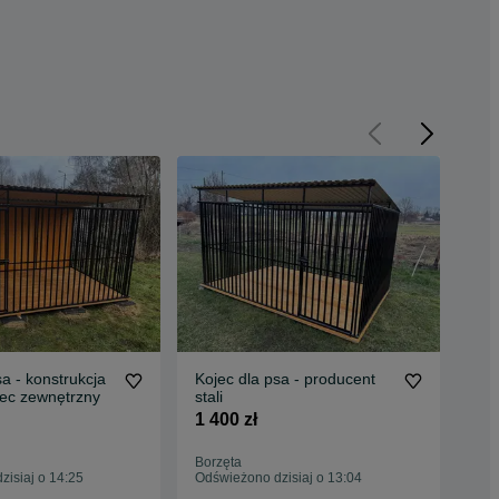
sa - konstrukcja
Kojec dla psa - producent
Koj
jec zewnętrzny
stali
ps
PO
1 400 zł
1 4
Borzęta
Zie
isiaj o 14:25
Odświeżono dzisiaj o 13:04
Odś