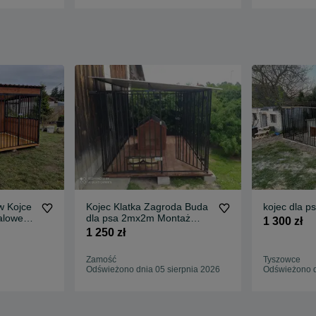
w Kojce
Kojec Klatka Zagroda Buda
kojec dla p
alowe
dla psa 2mx2m Montaż
1 300 zł
Gratis Solidny
1 250 zł
Zamość
Tyszowce
Odświeżono dnia 05 sierpnia 2026
Odświeżono d