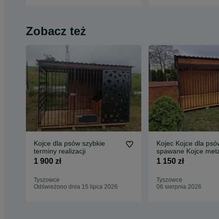
Zobacz też
Kojce dla psów szybkie
Kojec Kojce dla psó
terminy realizacji
spawane Kojce met
Kojce
1 900 zł
1 150 zł
Tyszowce
Tyszowce
Odświeżono dnia 15 lipca 2026
06 sierpnia 2026