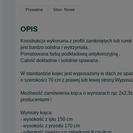
Prywatne
Stan: Nowe
OPIS
Konstrukcja wykonana z profili zamkniętych lub rure
jest bardzo solidna i wytrzymała.
Pomalowana farbą podkładową antykorozyjną .
Całość dokładnie i solidnie spawana .
W standardzie kojec jest wyposażony w dach ze spad
o szerokości 70 cm z prawej lub lewej strony.Wypos
Możliwość zamówienia kojca o wymiarach np: 2x2,3x2
producentami !
Wymiary kojca:
- wysokość z tyłu 150 cm
- wysokośc z przodu 170 cm
- odległość między szczebelkami 8 cm-9cm