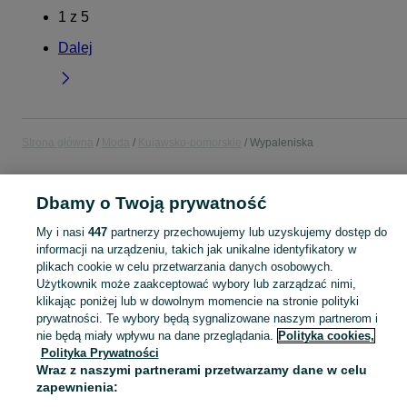
1
z
5
Dalej
Strona główna
Moda
Kujawsko-pomorskie
Wypaleniska
MODA
Dbamy o Twoją prywatność
My i nasi
447
partnerzy przechowujemy lub uzyskujemy dostęp do
KATEGORIA
informacji na urządzeniu, takich jak unikalne identyfikatory w
plikach cookie w celu przetwarzania danych osobowych.
Użytkownik może zaakceptować wybory lub zarządzać nimi,
Zobacz Więc
Moda Wypaleniska ▶️ Odzież, obuwie, torebki, akcesoria i biżuteria ✅ Nowe i używane w atrakcyjnych cenach ✌ Znajdź najlepsze ogłoszenia na OLX.pl!
klikając poniżej lub w dowolnym momencie na stronie polityki
prywatności. Te wybory będą sygnalizowane naszym partnerom i
Mapa kategorii
nie będą miały wpływu na dane przeglądania.
Polityka cookies,
Polityka Prywatności
Mapa miejscowości
Wraz z naszymi partnerami przetwarzamy dane w celu
Mapa ministron
zapewnienia:
Popularne wyszukiwania