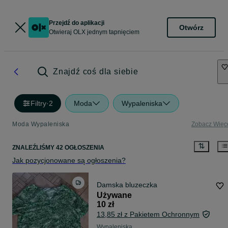
Przejdź do aplikacji
Otwórz
Otwieraj OLX jednym tapnięciem
Znajdź coś dla siebie
Filtry
·
2
Moda
Wypaleniska
Moda Wypaleniska
Zobacz Więc
ZNALEŹLIŚMY 42 OGŁOSZENIA
Jak pozycjonowane są ogłoszenia?
Damska bluzeczka
Używane
10 zł
13,85 zł z Pakietem Ochronnym
Wypaleniska