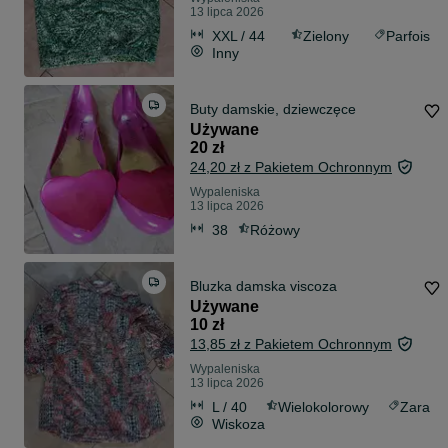
13 lipca 2026
XXL / 44
Zielony
Parfois
Inny
Buty damskie, dziewczęce
Używane
20 zł
24,20 zł z Pakietem Ochronnym
Wypaleniska
13 lipca 2026
38
Różowy
Bluzka damska viscoza
Używane
10 zł
13,85 zł z Pakietem Ochronnym
Wypaleniska
13 lipca 2026
L / 40
Wielokolorowy
Zara
Wiskoza