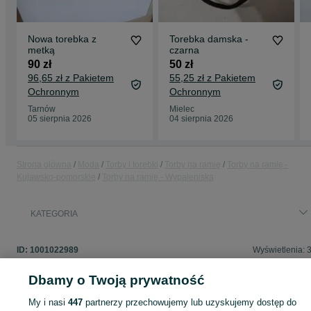
Nowa torebka z
Torebka damska -
metką
czarna
90 zł
50 zł
96,65 zł z Pakietem
55,25 zł z Pakietem
Ochronnym
Ochronnym
Tarnów
Mielec
05 sierpnia 2026
04 sierpnia 2026
Strona główna
Moda
Torby i torebki
Torby na ramię
Torby na ramię -
Kujawsko-pomorskie
Torby na ramię - Wypaleniska
KATEGORIA
ID:
1001022989
Wyświetlenia: 
Dbamy o Twoją prywatność
My i nasi
447
partnerzy przechowujemy lub uzyskujemy dostęp do