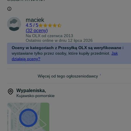
maciek
4.5
/
5
(
32 oceny
)
Na OLX od
czerwca 2013
Ostatnio online w dniu 12 lipca 2026
Oceny w kategoriach z Przesyłką OLX są weryfikowane
i
wystawiane tylko przez osoby, które kupiły przedmiot.
Jak
działają oceny?
Więcej od tego ogłoszeniodawcy
Wypaleniska
,
Kujawsko-pomorskie