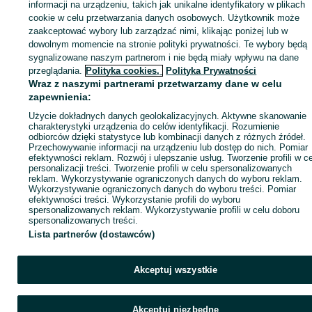
Zaloguj się lub załóż konto na OLX, aby skontaktować się z t
informacji na urządzeniu, takich jak unikalne identyfikatory w plikach
sprzedającym
cookie w celu przetwarzania danych osobowych. Użytkownik może
zaakceptować wybory lub zarządzać nimi, klikając poniżej lub w
dowolnym momencie na stronie polityki prywatności. Te wybory będą
sygnalizowane naszym partnerom i nie będą miały wpływu na dane
Zaloguj się / Załóż konto
przeglądania.
Polityka cookies,
Polityka Prywatności
Wraz z naszymi partnerami przetwarzamy dane w celu
Kup
zapewnienia:
Użycie dokładnych danych geolokalizacyjnych. Aktywne skanowanie
charakterystyki urządzenia do celów identyfikacji. Rozumienie
odbiorców dzięki statystyce lub kombinacji danych z różnych źródeł.
Przechowywanie informacji na urządzeniu lub dostęp do nich. Pomiar
efektywności reklam. Rozwój i ulepszanie usług. Tworzenie profili w c
personalizacji treści. Tworzenie profili w celu spersonalizowanych
reklam. Wykorzystywanie ograniczonych danych do wyboru reklam.
Wykorzystywanie ograniczonych danych do wyboru treści. Pomiar
efektywności treści. Wykorzystanie profili do wyboru
spersonalizowanych reklam. Wykorzystywanie profili w celu doboru
spersonalizowanych treści.
Lista partnerów (dostawców)
Akceptuj wszystkie
Akceptuj niezbędne