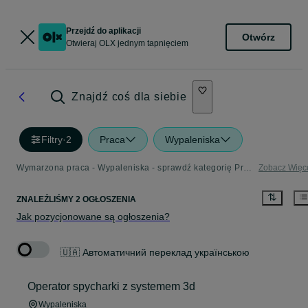
Przejdź do aplikacji
Otwórz
Otwieraj OLX jednym tapnięciem
Znajdź coś dla siebie
Filtry
·
2
Praca
Wypaleniska
Wymarzona praca - Wypaleniska - sprawdź kategorię Praca
Zobacz Więc
ZNALEŹLIŚMY 2 OGŁOSZENIA
Jak pozycjonowane są ogłoszenia?
🇺🇦 Автоматичний переклад українською
Operator spycharki z systemem 3d
Wypaleniska