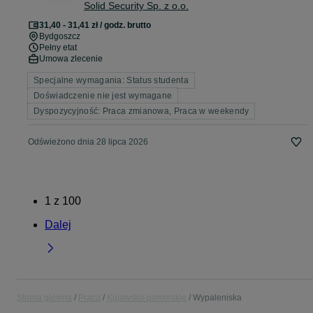
Solid Security Sp. z o.o.
31,40 - 31,41 zł / godz. brutto
Bydgoszcz
Pełny etat
Umowa zlecenie
Specjalne wymagania: Status studenta
Doświadczenie nie jest wymagane
Dyspozycyjność: Praca zmianowa, Praca w weekendy
Odświeżono dnia 28 lipca 2026
1
z
100
Dalej
Strona główna
Praca
Kujawsko-pomorskie
Wypaleniska