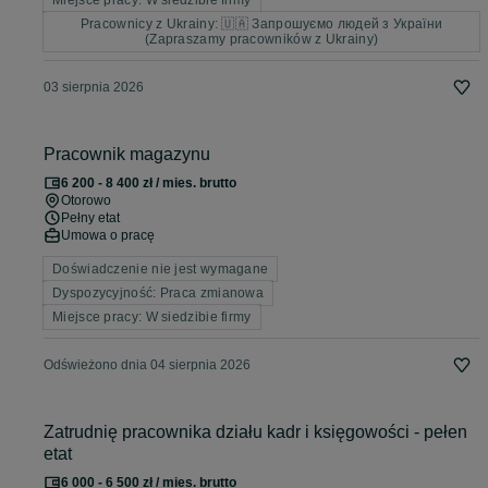
Miejsce pracy: W siedzibie firmy
Pracownicy z Ukrainy: 🇺🇦 Запрошуємо людей з України
(Zapraszamy pracowników z Ukrainy)
03 sierpnia 2026
Pracownik magazynu
6 200 - 8 400 zł / mies. brutto
Otorowo
Pełny etat
Umowa o pracę
Doświadczenie nie jest wymagane
Dyspozycyjność: Praca zmianowa
Miejsce pracy: W siedzibie firmy
Odświeżono dnia 04 sierpnia 2026
Zatrudnię pracownika działu kadr i księgowości - pełen
etat
6 000 - 6 500 zł / mies. brutto