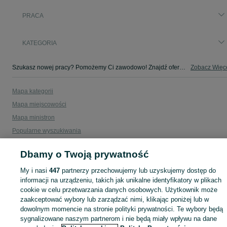
PRACA
KATEGORIA
Szukasz nowej pracy? Pomożemy Ci zawodowo! Znajdź ofertę dla siebie w kategorii Praca na OLX - Wypaleniska i okolice!
Zobacz Więc
Mapa kategorii
Mapa miejscowości
Mapa ministron
Popularne wyszukiwania
Dbamy o Twoją prywatność
My i nasi
447
partnerzy przechowujemy lub uzyskujemy dostęp do
informacji na urządzeniu, takich jak unikalne identyfikatory w plikach
cookie w celu przetwarzania danych osobowych. Użytkownik może
zaakceptować wybory lub zarządzać nimi, klikając poniżej lub w
dowolnym momencie na stronie polityki prywatności. Te wybory będą
sygnalizowane naszym partnerom i nie będą miały wpływu na dane