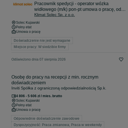
Pracownik spedycji - operator wózka
widłowego (m/k) pon-pt umowa o pracę, od
Klimat Solec Sp. z o.o.
zaraz!
Solec Kujawski
Pełny etat
Umowa o pracę
Doświadczenie nie jest wymagane
Miejsce pracy: W siedzibie firmy
Odświeżono dnia 07 sierpnia 2026
Osobę do pracy na recepcji z min. rocznym
doświadczeniem
Inviti Spółka z ograniczoną odpowiedzialnością Sp.k.
4 806 - 5 606 zł / mies. brutto
Solec Kujawski
Pełny etat
Umowa o pracę
Odpowiednie doświadczenie zawodowe
Dyspozycyjność: Praca zmianowa, Praca w weekendy