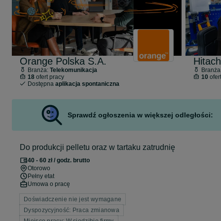
Orange Polska S.A.
Hitach
Branża:
Telekomunikacja
Branża
18
ofert pracy
10
ofer
Dostępna
aplikacja spontaniczna
Sprawdź ogłoszenia w większej odległości:
Do produkcji pelletu oraz w tartaku zatrudnię
40 - 60 zł / godz. brutto
Otorowo
Pełny etat
Umowa o pracę
Doświadczenie nie jest wymagane
Dyspozycyjność: Praca zmianowa