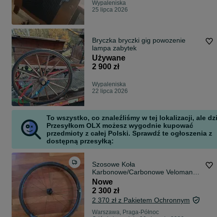
Wypaleniska
25 lipca 2026
Bryczka bryczki gig powozenie
lampa zabytek
Używane
2 900 zł
Wypaleniska
22 lipca 2026
To wszystko, co znaleźliśmy w tej lokalizacji, ale dz
Przesyłkom OLX możesz wygodnie kupować
przedmioty z całej Polski. Sprawdź te ogłoszenia z
dostępną przesyłką:
Szosowe Koła
Karbonowe/Carbonowe Veloman
Palladium 33 - Shimano
Nowe
Road/Bianchi Infinito
2 300 zł
2 370 zł z Pakietem Ochronnym
Warszawa, Praga-Północ