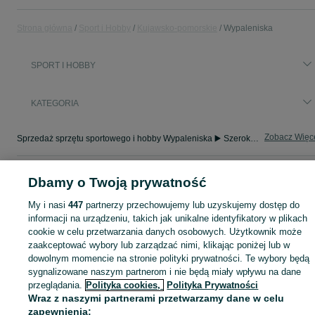
Strona główna
Sport i Hobby
Kujawsko-pomorskie
Wypaleniska
SPORT I HOBBY
KATEGORIA
Zobacz Więc
Sprzedaż sprzętu sportowego i hobby Wypaleniska ▶️ Szeroki wybór produktów ✅ Nowe i używane w atrakcyjnych cenach ✌ Sprawdź ogłoszenia na OLX.pl!
Mapa kategorii
Dbamy o Twoją prywatność
Mapa miejscowości
My i nasi
447
partnerzy przechowujemy lub uzyskujemy dostęp do
Mapa ministron
informacji na urządzeniu, takich jak unikalne identyfikatory w plikach
Popularne wyszukiwania
cookie w celu przetwarzania danych osobowych. Użytkownik może
zaakceptować wybory lub zarządzać nimi, klikając poniżej lub w
dowolnym momencie na stronie polityki prywatności. Te wybory będą
sygnalizowane naszym partnerom i nie będą miały wpływu na dane
przeglądania.
Polityka cookies,
Polityka Prywatności
Wraz z naszymi partnerami przetwarzamy dane w celu
zapewnienia: