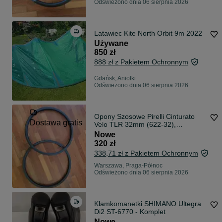
Odświeżono dnia 06 sierpnia 2026
Latawiec Kite North Orbit 9m 2022
Używane
850 zł
888 zł z Pakietem Ochronnym
Gdańsk, Aniołki
Odświeżono dnia 06 sierpnia 2026
Opony Szosowe Pirelli Cinturato
Dostawa gratis
Velo TLR 32mm (622-32),
Shimano, ArmourTech -
Nowe
Nowe/Bianchi/
320 zł
338,71 zł z Pakietem Ochronnym
Warszawa, Praga-Północ
Odświeżono dnia 06 sierpnia 2026
Klamkomanetki SHIMANO Ultegra
Di2 ST-6770 - Komplet
Nowe