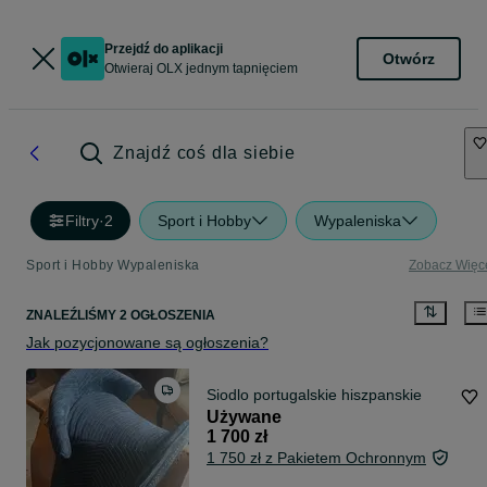
Przejdź do aplikacji
Otwórz
Otwieraj OLX jednym tapnięciem
Znajdź coś dla siebie
Filtry
·
2
Sport i Hobby
Wypaleniska
Sport i Hobby Wypaleniska
Zobacz Więc
ZNALEŹLIŚMY 2 OGŁOSZENIA
Jak pozycjonowane są ogłoszenia?
Siodlo portugalskie hiszpanskie
Używane
1 700 zł
1 750 zł z Pakietem Ochronnym