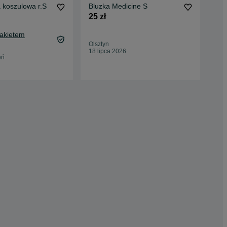
 koszulowa r.S
Bluzka Medicine S
Kos
25 zł
5 z
8,6
Pakietem
Oc
Olsztyn
Jar
18 lipca 2026
23 
eń