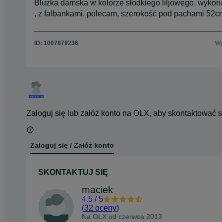
Bluzka damska w kolorze słodkiego liljowego, wykon
, z falbankami, polecam, szerokość pod pachami 52
ID:
1007879236
Wy
Zaloguj się lub załóż konto na OLX, aby skontaktować 
Zaloguj się / Załóż konto
SKONTAKTUJ SIĘ
maciek
4.5
/
5
(
32 oceny
)
Na OLX od
czerwca 2013