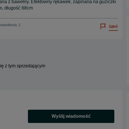
ana z bawełny. Efektowny rękawek. zapinana na guziczki
cm, długość 68cm
świetlenia: 2
Zgłoś
się z tym sprzedającym
Wyślij wiadomość