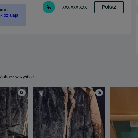
Pokaż
xxx xxx xxx
ane
i
k działają
Zobacz wszystkie