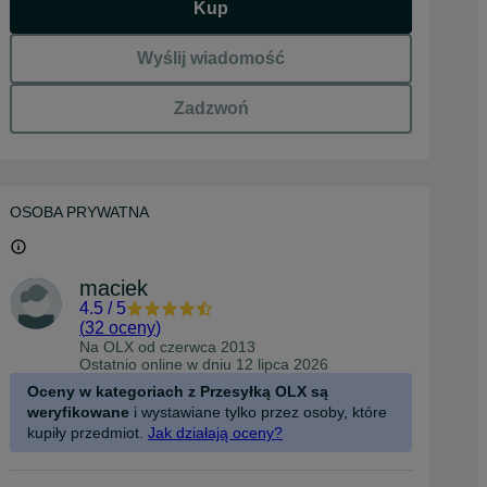
Kup
Wyślij wiadomość
Zadzwoń
OSOBA PRYWATNA
maciek
4.5
/
5
(
32 oceny
)
Na OLX od
czerwca 2013
Ostatnio online w dniu 12 lipca 2026
Oceny w kategoriach z Przesyłką OLX są
weryfikowane
i wystawiane tylko przez osoby, które
kupiły przedmiot.
Jak działają oceny?