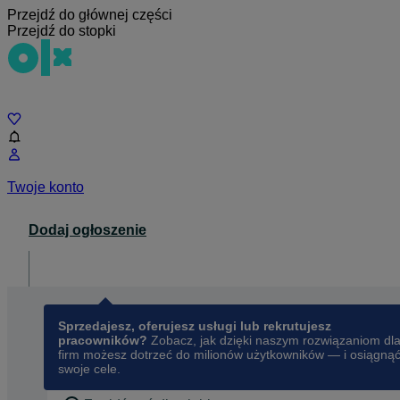
Przejdź do głównej części
Przejdź do stopki
Czat
Twoje konto
Dodaj ogłoszenie
Dla biznesu
opens in a new tab
Sprzedajesz, oferujesz usługi lub rekrutujesz
pracowników?
Zobacz, jak dzięki naszym rozwiązaniom dl
firm możesz dotrzeć do milionów użytkowników — i osiągną
swoje cele.