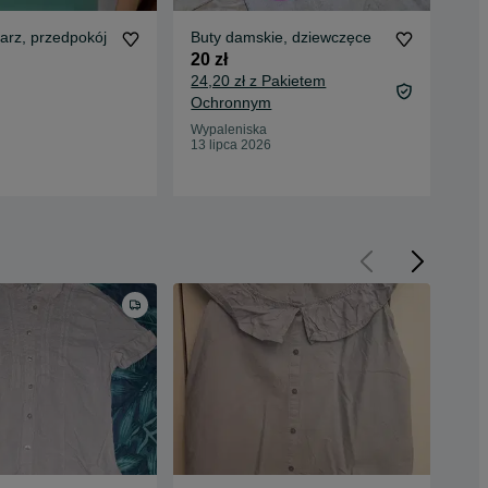
tarz, przedpokój
Buty damskie, dziewczęce
Jas
20 zł
8 z
24,20 zł z Pakietem
11,
Ochronnym
Oc
Wypaleniska
Byd
13 lipca 2026
13 