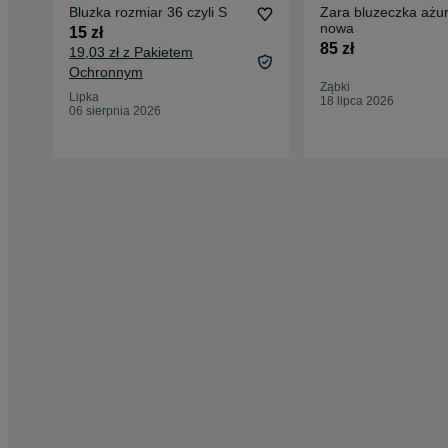
Bluzka rozmiar 36 czyli S
Zara bluzeczka ażu
nowa
15 zł
85 zł
19,03 zł z Pakietem
Ochronnym
Ząbki
Lipka
18 lipca 2026
06 sierpnia 2026