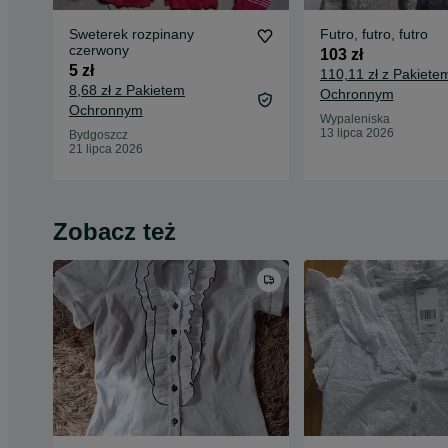
Sweterek rozpinany
Futro, futro, futro
czerwony
103 zł
5 zł
110,11 zł z Pakiete
8,68 zł z Pakietem
Ochronnym
Ochronnym
Wypaleniska
13 lipca 2026
Bydgoszcz
21 lipca 2026
Zobacz też