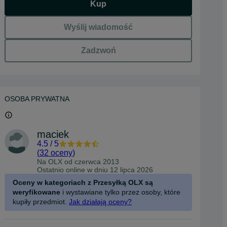
Kup
Wyślij wiadomość
Zadzwoń
OSOBA PRYWATNA
maciek
4.5
/
5
(
32 oceny
)
Na OLX od
czerwca 2013
Ostatnio online w dniu 12 lipca 2026
Oceny w kategoriach z Przesyłką OLX są
weryfikowane
i wystawiane tylko przez osoby, które
kupiły przedmiot.
Jak działają oceny?