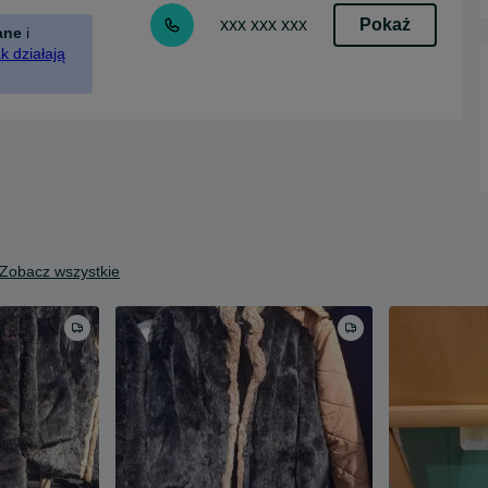
Pokaż
xxx xxx xxx
ane
i
k działają
Zobacz wszystkie