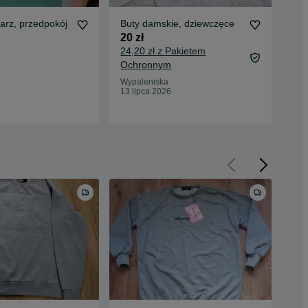
tarz, przedpokój
Buty damskie, dziewczęce
Jas
20 zł
8 z
24,20 zł z Pakietem
11,
Ochronnym
Oc
Wypaleniska
Byd
13 lipca 2026
13 