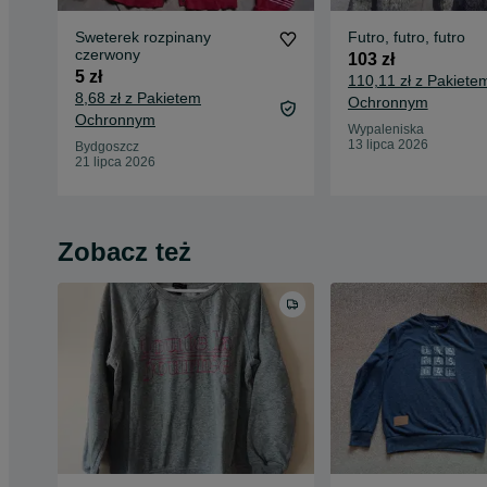
Sweterek rozpinany
Futro, futro, futro
czerwony
103 zł
5 zł
110,11 zł z Pakiete
8,68 zł z Pakietem
Ochronnym
Ochronnym
Wypaleniska
13 lipca 2026
Bydgoszcz
21 lipca 2026
Zobacz też