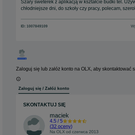
Szary sweterek z aplikacją w kształcie budki tel. Uż
chłodniejsze dni, do szkoły czy pracy, polecam, sze
ID:
1007849109
Wy
Zaloguj się lub załóż konto na OLX, aby skontaktować 
Zaloguj się / Załóż konto
SKONTAKTUJ SIĘ
maciek
4.5
/
5
(
32 oceny
)
Na OLX od
czerwca 2013