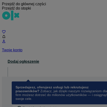
Przejdź do głównej części
Przejdź do stopki
Czat
Twoje konto
Dodaj ogłoszenie
Dla biznesu
opens in a new tab
Sprzedajesz, oferujesz usługi lub rekrutujesz
pracowników?
Zobacz, jak dzięki naszym rozwiązaniom dl
firm możesz dotrzeć do milionów użytkowników — i osiągną
swoje cele.