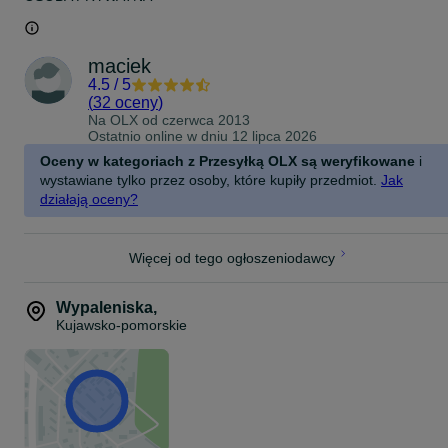
maciek
4.5
/
5
(
32 oceny
)
Na OLX od
czerwca 2013
Ostatnio online w dniu 12 lipca 2026
Oceny w kategoriach z Przesyłką OLX są weryfikowane
i
wystawiane tylko przez osoby, które kupiły przedmiot.
Jak
działają oceny?
Więcej od tego ogłoszeniodawcy
Wypaleniska
,
Kujawsko-pomorskie