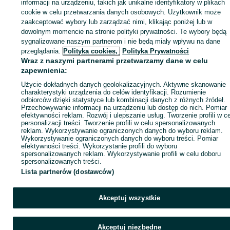
Zaloguj się lub załóż konto na OLX, aby skontaktować się z t
informacji na urządzeniu, takich jak unikalne identyfikatory w plikach
sprzedającym
cookie w celu przetwarzania danych osobowych. Użytkownik może
zaakceptować wybory lub zarządzać nimi, klikając poniżej lub w
dowolnym momencie na stronie polityki prywatności. Te wybory będą
sygnalizowane naszym partnerom i nie będą miały wpływu na dane
Zaloguj się / Załóż konto
przeglądania.
Polityka cookies,
Polityka Prywatności
Wraz z naszymi partnerami przetwarzamy dane w celu
Kup
zapewnienia:
Użycie dokładnych danych geolokalizacyjnych. Aktywne skanowanie
charakterystyki urządzenia do celów identyfikacji. Rozumienie
odbiorców dzięki statystyce lub kombinacji danych z różnych źródeł.
Przechowywanie informacji na urządzeniu lub dostęp do nich. Pomiar
efektywności reklam. Rozwój i ulepszanie usług. Tworzenie profili w c
personalizacji treści. Tworzenie profili w celu spersonalizowanych
reklam. Wykorzystywanie ograniczonych danych do wyboru reklam.
Wykorzystywanie ograniczonych danych do wyboru treści. Pomiar
efektywności treści. Wykorzystanie profili do wyboru
spersonalizowanych reklam. Wykorzystywanie profili w celu doboru
spersonalizowanych treści.
Lista partnerów (dostawców)
Akceptuj wszystkie
Akceptuj niezbędne