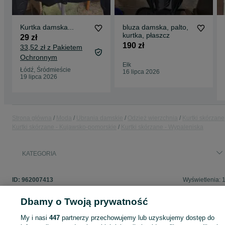
Kurtka damska...
bluza damska, palto,
kurtka, płaszcz
29 zł
190 zł
33,52 zł z Pakietem
Ochronnym
Ełk
Łódź, Śródmieście
16 lipca 2026
19 lipca 2026
Strona główna
Moda
Ubrania damskie
Odzież wierzchnia
Kurtki skórzane
Kurtki skórzane - Kujawsko-pomorskie
Kurtki skórzane - Wypaleniska
KATEGORIA
ID:
962007413
Wyświetlenia: 
Dbamy o Twoją prywatność
My i nasi
447
partnerzy przechowujemy lub uzyskujemy dostęp do