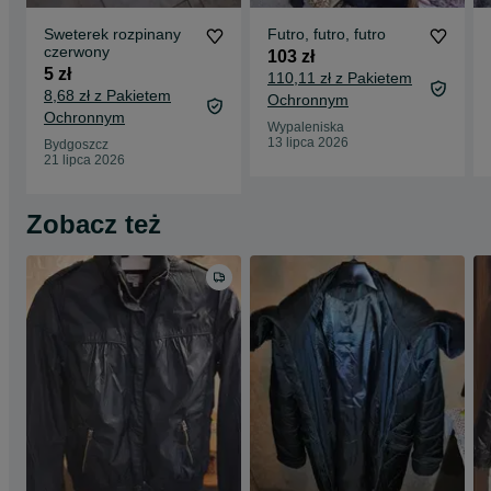
Sweterek rozpinany
Futro, futro, futro
czerwony
103 zł
5 zł
110,11 zł z Pakietem
8,68 zł z Pakietem
Ochronnym
Ochronnym
Wypaleniska
13 lipca 2026
Bydgoszcz
21 lipca 2026
Zobacz też