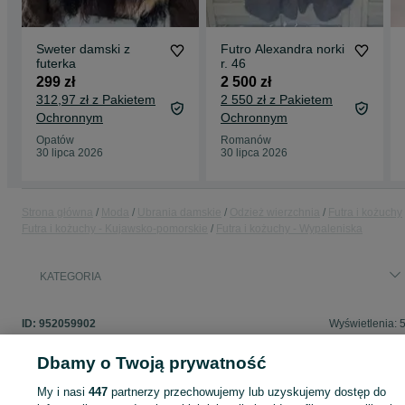
Sweter damski z
Futro Alexandra norki
futerka
r. 46
299 zł
2 500 zł
312,97 zł z Pakietem
2 550 zł z Pakietem
Ochronnym
Ochronnym
Opatów
Romanów
30 lipca 2026
30 lipca 2026
Strona główna
Moda
Ubrania damskie
Odzież wierzchnia
Futra i kożuchy
Futra i kożuchy - Kujawsko-pomorskie
Futra i kożuchy - Wypaleniska
KATEGORIA
ID:
952059902
Wyświetlenia: 
Dbamy o Twoją prywatność
My i nasi
447
partnerzy przechowujemy lub uzyskujemy dostęp do