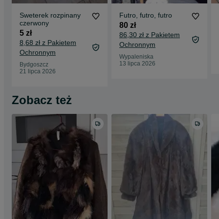
Sweterek rozpinany
Futro, futro, futro
czerwony
80 zł
5 zł
86,30 zł z Pakietem
8,68 zł z Pakietem
Ochronnym
Ochronnym
Wypaleniska
13 lipca 2026
Bydgoszcz
21 lipca 2026
Zobacz też