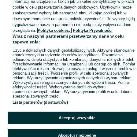
Zaloguj się lub załóż konto na OLX, aby skontaktować się z t
informacji na urządzeniu, takich jak unikalne identyfikatory w plikach
sprzedającym
cookie w celu przetwarzania danych osobowych. Użytkownik może
zaakceptować wybory lub zarządzać nimi, klikając poniżej lub w
dowolnym momencie na stronie polityki prywatności. Te wybory będą
sygnalizowane naszym partnerom i nie będą miały wpływu na dane
Zaloguj się / Załóż konto
przeglądania.
Polityka cookies,
Polityka Prywatności
Wraz z naszymi partnerami przetwarzamy dane w celu
Kup
zapewnienia:
Użycie dokładnych danych geolokalizacyjnych. Aktywne skanowanie
charakterystyki urządzenia do celów identyfikacji. Rozumienie
odbiorców dzięki statystyce lub kombinacji danych z różnych źródeł.
Przechowywanie informacji na urządzeniu lub dostęp do nich. Pomiar
efektywności reklam. Rozwój i ulepszanie usług. Tworzenie profili w c
personalizacji treści. Tworzenie profili w celu spersonalizowanych
reklam. Wykorzystywanie ograniczonych danych do wyboru reklam.
Wykorzystywanie ograniczonych danych do wyboru treści. Pomiar
efektywności treści. Wykorzystanie profili do wyboru
spersonalizowanych reklam. Wykorzystywanie profili w celu doboru
spersonalizowanych treści.
Lista partnerów (dostawców)
Akceptuj wszystkie
Akceptuj niezbędne