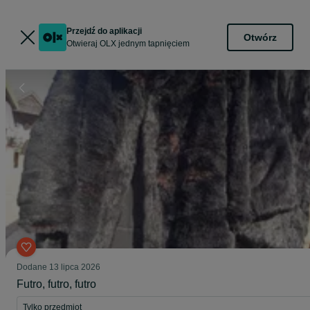
Przejdź do aplikacji
Otwórz
Otwieraj OLX jednym tapnięciem
Dodane
13 lipca 2026
Futro, futro, futro
Tylko przedmiot