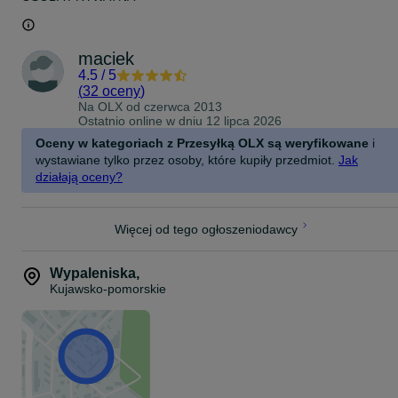
maciek
4.5
/
5
(
32 oceny
)
Na OLX od
czerwca 2013
Ostatnio online w dniu 12 lipca 2026
Oceny w kategoriach z Przesyłką OLX są weryfikowane
i
wystawiane tylko przez osoby, które kupiły przedmiot.
Jak
działają oceny?
Więcej od tego ogłoszeniodawcy
Wypaleniska
,
Kujawsko-pomorskie